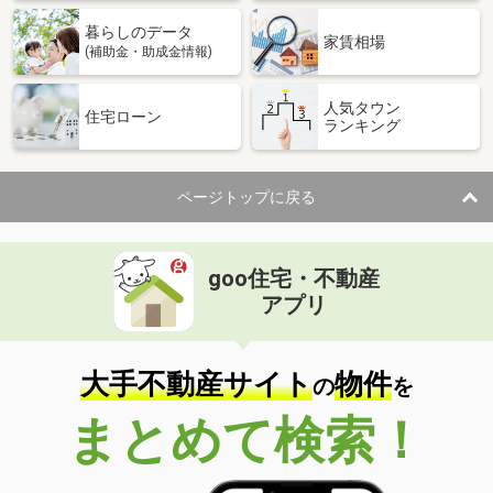
暮らしのデータ
家賃相場
(補助金・助成金情報)
人気タウン
住宅ローン
ランキング
ページトップに戻る
goo住宅・不動産
アプリ
大手不動産サイト
物件
の
を
まとめて検索！