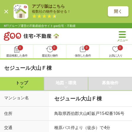
アプリ版はこちら
開く
複数社の物件を探せる！
NTTグループ運営の不動産総合サイト goo住宅・不動産
0
0
0
0
最近検索した条件
最近見た物件
保存した条件
お気に入り
セジュール大山Ｆ棟
トップ
地図・環境
募集物件
マンション名
セジュール大山Ｆ棟
住所
鳥取県西伯郡大山町鈑戸1542番106号
交通
種原バス停より（徒歩）で4分