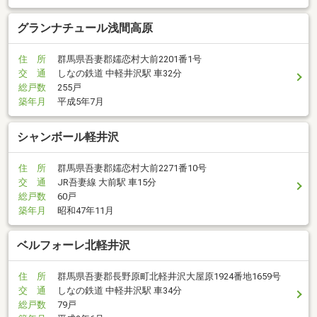
グランナチュール浅間高原
住 所
群馬県吾妻郡嬬恋村大前2201番1号
交 通
しなの鉄道 中軽井沢駅 車32分
総戸数
255戸
築年月
平成5年7月
シャンボール軽井沢
住 所
群馬県吾妻郡嬬恋村大前2271番10号
交 通
JR吾妻線 大前駅 車15分
総戸数
60戸
築年月
昭和47年11月
ベルフォーレ北軽井沢
住 所
群馬県吾妻郡長野原町北軽井沢大屋原1924番地1659号
交 通
しなの鉄道 中軽井沢駅 車34分
総戸数
79戸