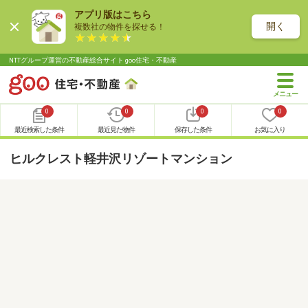
アプリ版はこちら
開く
複数社の物件を探せる！
NTTグループ運営の不動産総合サイト goo住宅・不動産
0
0
0
0
最近検索した条件
最近見た物件
保存した条件
お気に入り
ヒルクレスト軽井沢リゾートマンション