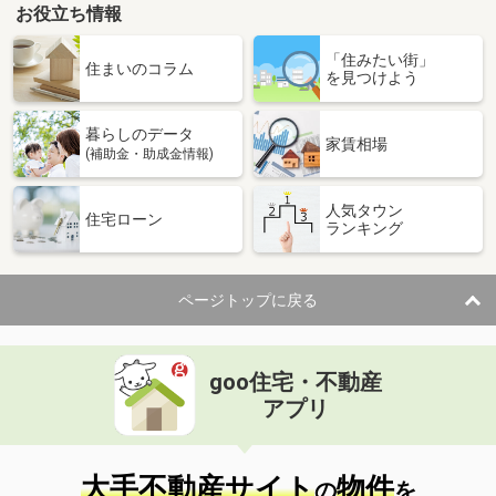
お役立ち情報
「住みたい街」
住まいのコラム
を見つけよう
暮らしのデータ
家賃相場
(補助金・助成金情報)
人気タウン
住宅ローン
ランキング
ページトップに戻る
goo住宅・不動産
アプリ
大手不動産サイト
物件
の
を