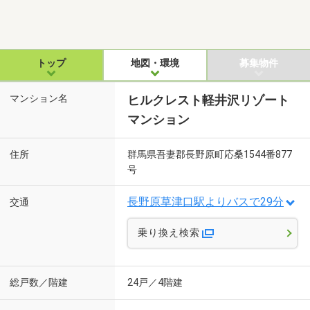
トップ
地図・環境
募集物件
マンション名
ヒルクレスト軽井沢リゾート
マンション
住所
群馬県吾妻郡長野原町応桑1544番877
号
長野原草津口駅よりバスで29分
交通
乗り換え検索
総戸数／階建
24戸／4階建