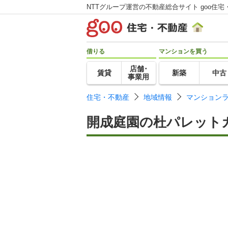
NTTグループ運営の不動産総合サイト goo住宅
借りる
マンションを買う
店舗･
賃貸
新築
中古
事業用
住宅・不動産
地域情報
マンション
開成庭園の杜パレット