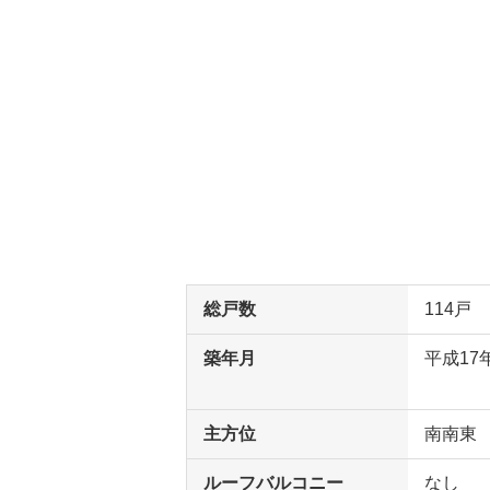
総戸数
114戸
築年月
平成17
主方位
南南東
ルーフバルコニー
なし