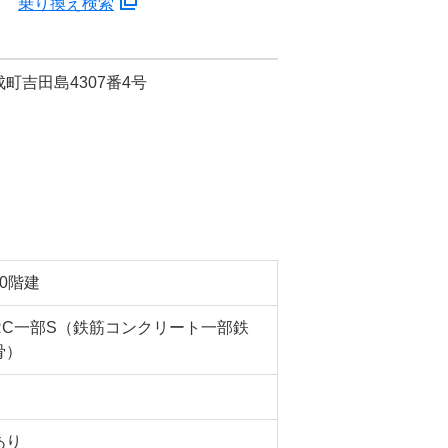
分
乗り換え検索
町吉田島4307番4号
10階建
RC一部S（鉄筋コンクリート一部鉄
骨）
あり