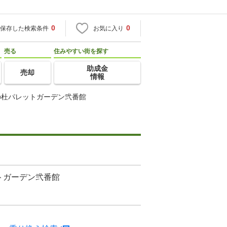
0
0
保存した検索条件
お気に入り
売る
住みやすい街を探す
助成金
売却
情報
の杜パレットガーデン弐番館
トガーデン弐番館