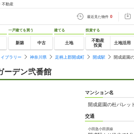
・不動産
0
最近見た物件
一戸建てを買う
建てる
投資する
不動産
新築
中古
土地
土地活用
投資
ライブラリー
神奈川県
足柄上郡開成町
開成駅
開成庭園
ガーデン弐番館
マンション名
開成庭園の杜パレッ
交通
小田急小田原線