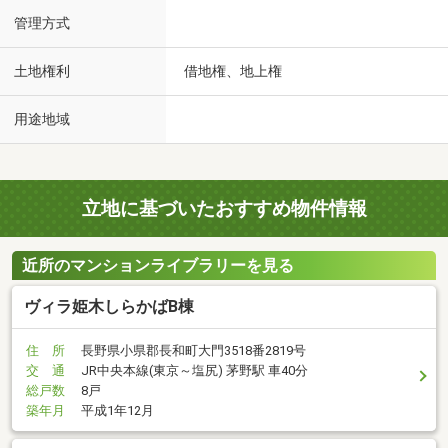
管理方式
土地権利
借地権、地上権
用途地域
立地に基づいたおすすめ物件情報
近所のマンションライブラリーを見る
ヴィラ姫木しらかばB棟
住 所
長野県小県郡長和町大門3518番2819号
交 通
JR中央本線(東京～塩尻) 茅野駅 車40分
総戸数
8戸
築年月
平成1年12月