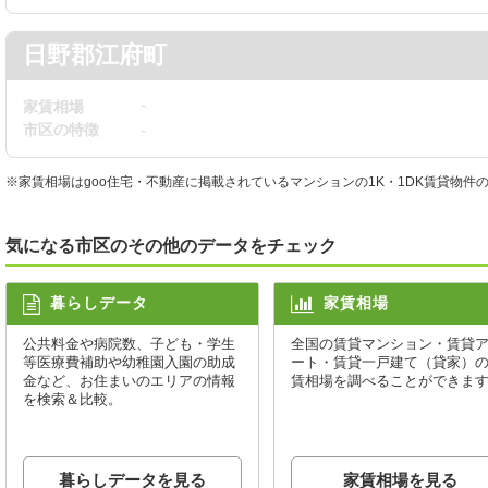
日野郡江府町
-
家賃相場
市区の特徴
-
※家賃相場はgoo住宅・不動産に掲載されているマンションの1K・1DK賃貸物
気になる市区のその他のデータをチェック
暮らしデータ
家賃相場
公共料金や病院数、子ども・学生
全国の賃貸マンション・賃貸
等医療費補助や幼稚園入園の助成
ート・賃貸一戸建て（貸家）
金など、お住まいのエリアの情報
賃相場を調べることができま
を検索＆比較。
暮らしデータを見る
家賃相場を見る