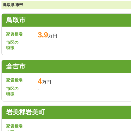
鳥取県-市部
鳥取市
3.9
家賃相場
万円
市区の
-
特徴
倉吉市
4
家賃相場
万円
市区の
-
特徴
岩美郡岩美町
-
家賃相場