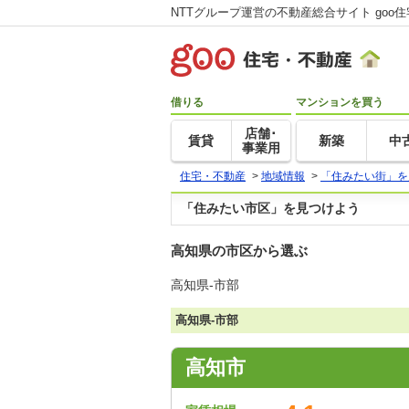
NTTグループ運営の不動産総合サイト goo
借りる
マンションを買う
店舗･
賃貸
新築
中
事業用
住宅・不動産
>
地域情報
>
「住みたい街」を
「住みたい市区」を見つけよう
高知県の市区から選ぶ
高知県-市部
高知県-市部
高知市