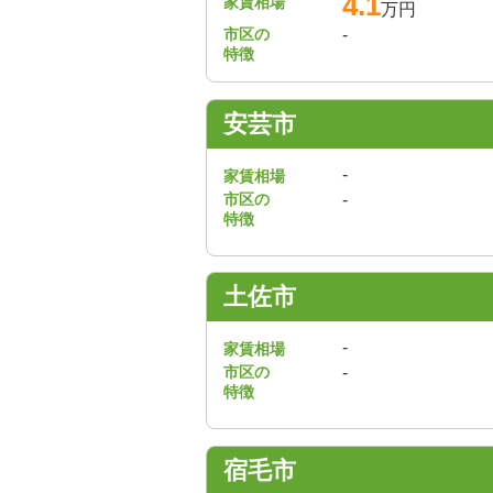
4.1
家賃相場
万円
市区の
-
特徴
安芸市
-
家賃相場
市区の
-
特徴
土佐市
-
家賃相場
市区の
-
特徴
宿毛市