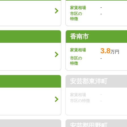
-
家賃相場
市区の
-
特徴
香南市
3.8
家賃相場
万円
市区の
-
特徴
安芸郡東洋町
-
家賃相場
市区の特徴
-
安芸郡田野町