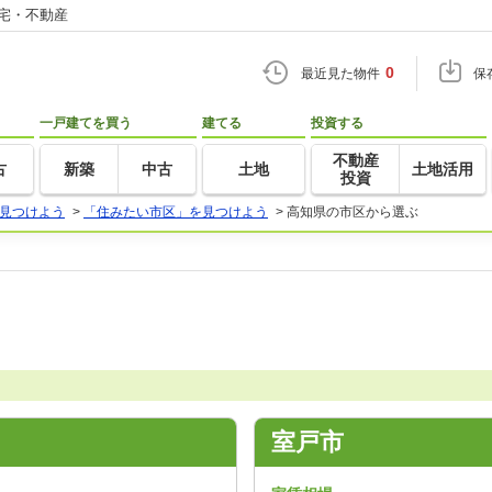
住宅・不動産
0
最近見た物件
保
一戸建てを買う
建てる
投資する
不動産
古
新築
中古
土地
土地活用
投資
見つけよう
>
「住みたい市区」を見つけよう
>
高知県の市区から選ぶ
室戸市