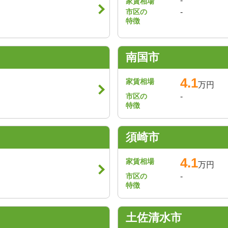
-
家賃相場
市区の
-
特徴
南国市
4.1
家賃相場
万円
市区の
-
特徴
須崎市
4.1
家賃相場
万円
市区の
-
特徴
土佐清水市