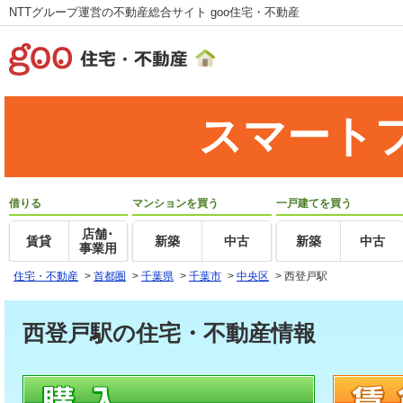
NTTグループ運営の不動産総合サイト goo住宅・不動産
スマート
借りる
マンションを買う
一戸建てを買う
店舗･
賃貸
新築
中古
新築
中古
事業用
住宅・不動産
>
首都圏
>
千葉県
>
千葉市
>
中央区
>
西登戸駅
西登戸駅の住宅・不動産情報