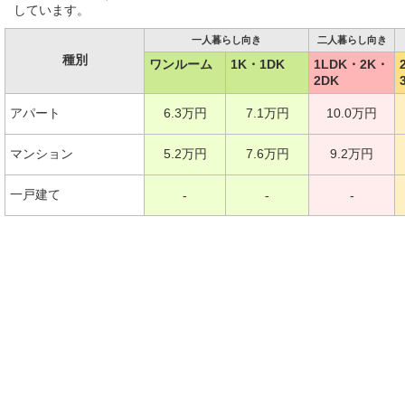
しています。
一人暮らし向き
二人暮らし向き
種別
ワンルーム
1K・1DK
1LDK・2K・
2DK
アパート
6.3万円
7.1万円
10.0万円
マンション
5.2万円
7.6万円
9.2万円
一戸建て
-
-
-