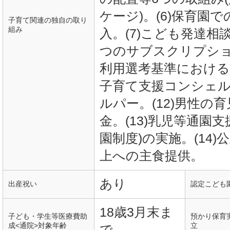
ケージ)。(6)保育園
子育て関連の独自の取り
組み
入。(7)こども発達相
つのサブスクリプショ
利用選考基準における多
子育て支援コンシェルジ
ルパー。(12)男性の
金。(13)乳児等通園
園制度)の実施。(14
上への主食提供。
あり
出産祝い
認定こども
18歳3月末ま
子ども・学生等医療費助
預かり保育
成<通院>対象年齢
立
で