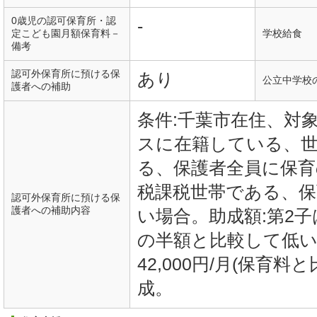
0歳児の認可保育所・認
-
定こども園月額保育料－
学校給食
備考
認可外保育所に預ける保
あり
公立中学校
護者への補助
条件:千葉市在住、対
スに在籍している、世
る、保護者全員に保育
税課税世帯である、保
認可外保育所に預ける保
護者への補助内容
い場合。助成額:第2子は
の半額と比較して低い
42,000円/月(保育
成。