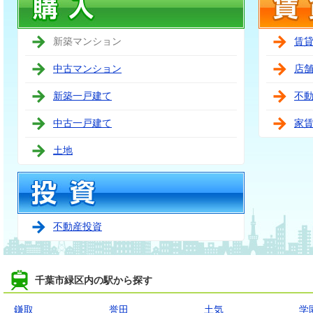
新築マンション
賃
中古マンション
店
新築一戸建て
不
中古一戸建て
家
土地
不動産投資
千葉市緑区内の駅から探す
鎌取
誉田
土気
学