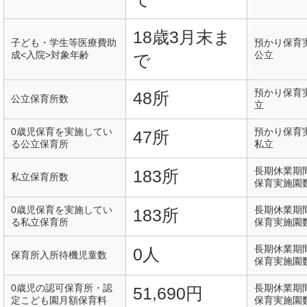
18歳3月末ま
子ども・学生等医療費助
預かり保育
成<入院>対象年齢
公立
で
預かり保育
48所
公立保育所数
立
0歳児保育を実施してい
預かり保育
47所
る公立保育所
私立
長期休業期
183所
私立保育所数
保育実施園
0歳児保育を実施してい
長期休業期
183所
る私立保育所
保育実施園
長期休業期
0人
保育所入所待機児童数
保育実施園
0歳児の認可保育所・認
長期休業期
51,690円
定こども園月額保育料
保育実施園