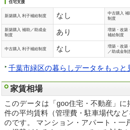
住宅支援
中古購入 
なし
新築購入 利子補給制度
制度
新築購入 補助／助成金
増築・改築
あり
制度
補給制度
増築・改築
なし
中古購入 利子補給制度
／助成金制
千葉市緑区の暮らしデータをもっと
家賃相場
このデータは「goo住宅・不動産」
件の平均賃料（管理費・駐車場代など
のです。 マンション・アパート・一