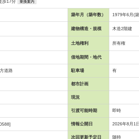
徒歩17分
乗換案内
築年月（築年数）
1979年6月(
建物構造・規模
木造2階建
土地権利
所有権
借地期間・地代
二方道路
駐車場
有
都市計画
現況
引渡可能時期
即時
情報公開日
2026年8月1
0588]
次回更新予定日
随時