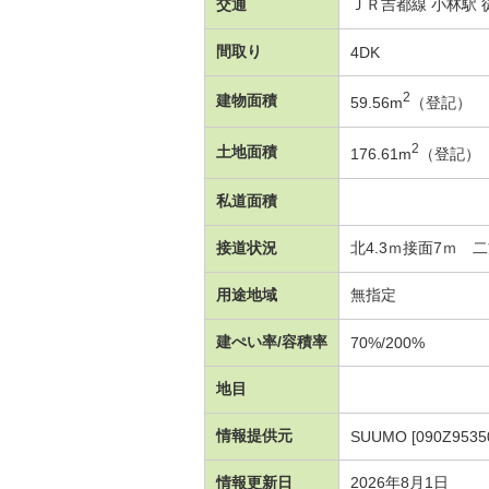
交通
ＪＲ吉都線 小林駅 
間取り
4DK
2
建物面積
59.56m
（登記）
2
土地面積
176.61m
（登記）
私道面積
接道状況
北4.3ｍ接面7ｍ 
用途地域
無指定
建ぺい率/容積率
70%/200%
地目
情報提供元
SUUMO [090Z9535
情報更新日
2026年8月1日