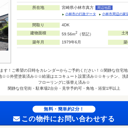
所在地
宮崎県小林市真方
周辺地図
小林市の行政データ
小林市周辺の家
間取り
4DK
建物面積
2
土
59.56m
（登記）
築年月
1979年6月
築
ます！ご希望の日時をカレンダーからご予約ください！☆閑静な住宅地
地☆☆外壁塗装済み☆☆給湯はエコキュート設置済み☆☆キッチン、洗
フローリングに張替え済み☆
閑静な住宅街・駐車場2台分・見学予約可・角地・浴室1坪以上
無料・簡単約2分！
この物件にお問い合わせする