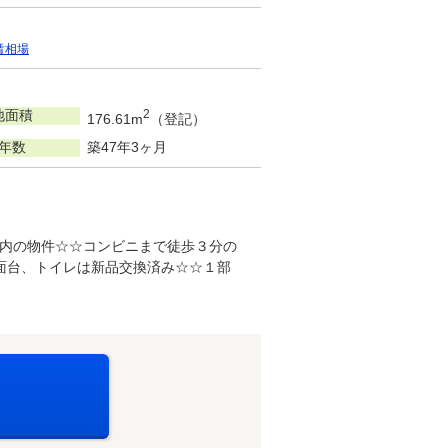
賃相場
地面積
2
176.61m
（登記）
年数
築47年3ヶ月
内の物件☆☆コンビニまで徒歩３分の
面台、トイレは新品交換済み☆☆１部