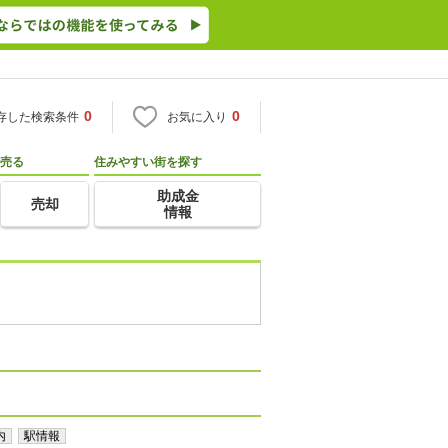
0
0
存した検索条件
お気に入り
売る
住みやすい街を探す
助成金
売却
情報
内
駅情報