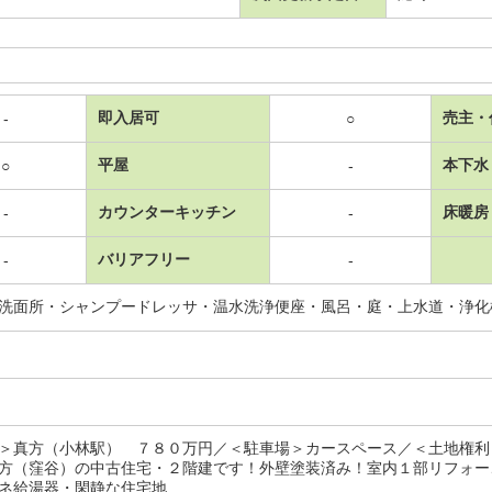
即入居可
売主・
-
○
平屋
本下水
○
-
カウンターキッチン
床暖房
-
-
バリアフリー
-
-
洗面所・シャンプードレッサ・温水洗浄便座・風呂・庭・上水道・浄化
＞真方（小林駅） ７８０万円／＜駐車場＞カースペース／＜土地権利
方（窪谷）の中古住宅・２階建です！外壁塗装済み！室内１部リフォー
ネ給湯器・閑静な住宅地