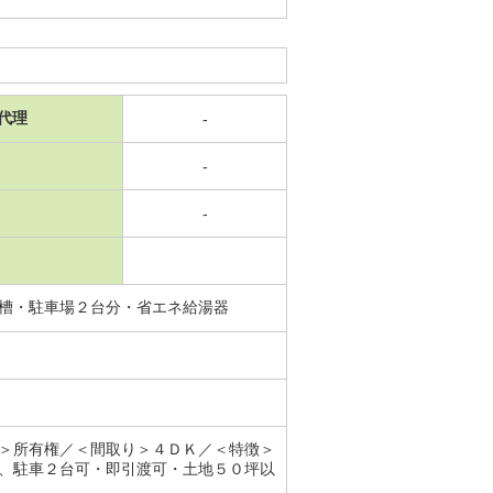
代理
-
-
-
槽・駐車場２台分・省エネ給湯器
＞所有権／＜間取り＞４ＤＫ／＜特徴＞
、駐車２台可・即引渡可・土地５０坪以