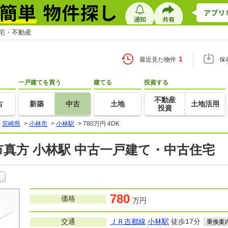
住宅・不動産
1
最近見た物件
保
一戸建てを買う
建てる
投資する
不動産
古
新築
中古
土地
土地活用
投資
>
宮崎県
>
小林市
>
小林駅
>
780万円 4DK
真方 小林駅 中古一戸建て・中古住宅
780
価格
万円
交通
ＪＲ吉都線
小林駅
徒歩17分
乗換案