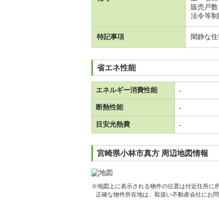
販売戸数
法令等制
特記事項
閑静な住
省エネ性能
エネルギー消費性能
-
断熱性能
-
目安光熱費
-
宮崎県小林市真方 周辺地図情報
※地図上に表示される物件の位置は付近住所に
正確な物件所在地は、取扱い不動産会社にお問