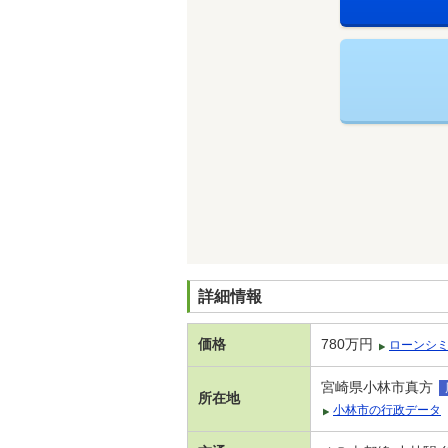
詳細情報
価格
780万円
ローンシ
宮崎県小林市真方
所在地
小林市の行政データ