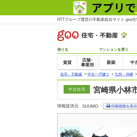
NTTグループ運営の不動産総合サイト goo
借りる
マンションを買う
店舗･
賃貸
新築
中
事業用
住宅・不動産
>
中古一戸建て
>
九州・沖縄
宮崎県小林市
中古住宅
情報提供元
SUUMO
印刷画面を表示