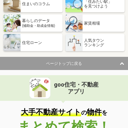
「住みたい駅」
住まいのコラム
を見つけよう
暮らしのデータ
家賃相場
(補助金・助成金情報)
人気タウン
住宅ローン
ランキング
ページトップに戻る
goo住宅・不動産
アプリ
大手不動産サイト
物件
の
を
まとめて検索！