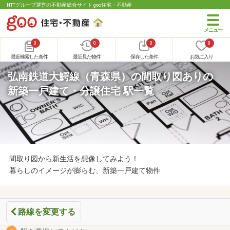
NTTグループ運営の不動産総合サイト goo住宅・不動産
0
0
0
0
最近検索した条件
最近見た物件
保存した条件
お気に入り
弘南鉄道大鰐線（青森県）の間取り図ありの
新築一戸建て・分譲住宅 駅一覧
間取り図から新生活を想像してみよう！
暮らしのイメージが膨らむ、新築一戸建て物件
路線を変更する