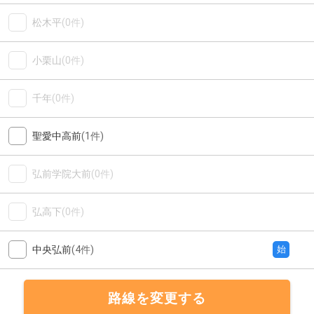
松木平
(0件)
小栗山
(0件)
千年
(0件)
聖愛中高前
(1件)
弘前学院大前
(0件)
弘高下
(0件)
中央弘前
(4件)
始
路線を変更する