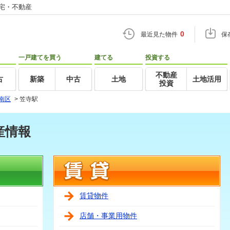
住宅・不動産
0
最近見た物件
保
一戸建てを買う
建てる
投資する
不動産
古
新築
中古
土地
土地活用
投資
南区
>
笠寺駅
産情報
賃貸物件
店舗・事業用物件