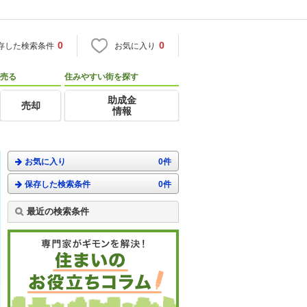
0
0
存した検索条件
お気に入り
売る
住みやすい街を探す
助成金
売却
情報
お気に入り
0件
保存した検索条件
0件
最近の検索条件