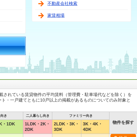
不動産会社検索
家賃相場
掲載されている賃貸物件の平均賃料（管理費・駐車場代などを除く）を
ート・一戸建てともに10戸以上の掲載があるものについてのみ対象と
し向き
二人暮らし向き
ファミリー向き
物件を探す
K・1DK
1LDK・2K・
2LDK・3K・
3K・4K・
2DK
3DK
4DK