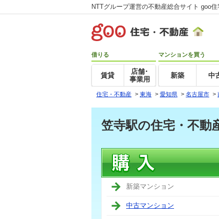
NTTグループ運営の不動産総合サイト goo
借りる
マンションを買う
店舗･
賃貸
新築
中
事業用
住宅・不動産
>
東海
>
愛知県
>
名古屋市
>
笠寺駅の住宅・不動
新築マンション
中古マンション