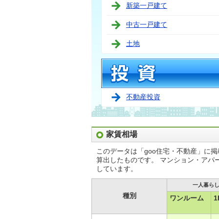
新築一戸建て
中古一戸建て
土地
不動産投資
家賃相場
このデータは「goo住宅・不動産」に
算出したものです。 マンション・アパ
しています。
一人暮ら
種別
ワンルーム
1