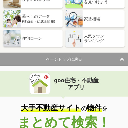
を見つけよう
暮らしのデータ
家賃相場
(補助金・助成金情報)
人気タウン
住宅ローン
ランキング
ページトップに戻る
goo住宅・不動産
アプリ
大手不動産サイト
物件
の
を
まとめて検索！