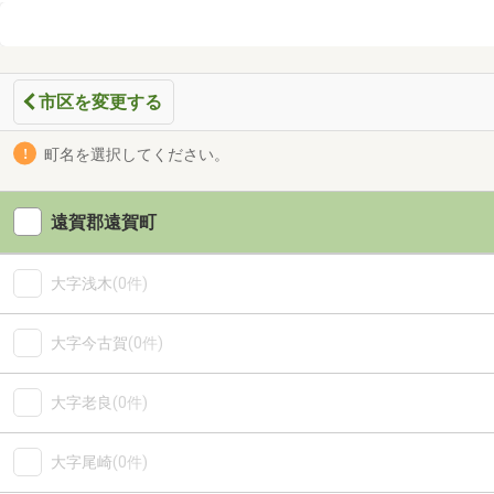
市区を変更する
町名を選択してください。
遠賀郡遠賀町
大字浅木
(0件)
大字今古賀
(0件)
大字老良
(0件)
大字尾崎
(0件)