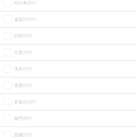
松の本
(0件)
遠賀川
(0件)
旧停
(0件)
広渡
(0件)
浅木
(0件)
芙蓉
(0件)
若葉台
(0件)
島門
(0件)
田園
(0件)