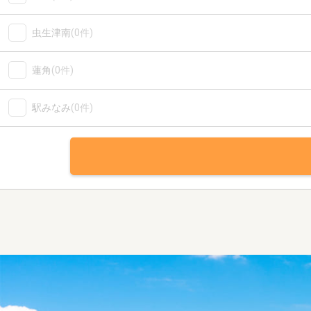
虫生津南
(0件)
蓮角
(0件)
駅みなみ
(0件)