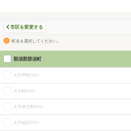
市区を変更する
町名を選択してください。
那須郡那須町
大字芦野
(0件)
大字梓
(0件)
大字伊王野
(0件)
大字稲沢
(0件)