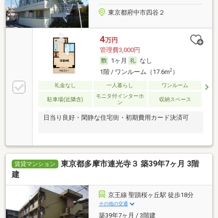
東京都府中市四谷２
4
万円
管理費3,000円
1ヶ月
なし
2
1階 / ワンルーム（17.6m
）
礼金なし
一人暮らし
ワンルーム
モニタ付インターホ
駐車場(近隣含)
収納スペース
ン
日当り良好・閑静な住宅街・初期費用カード決済可
東京都多摩市連光寺３ 築39年7ヶ月 3階
賃貸マンション
建
京王線 聖蹟桜ヶ丘駅 徒歩18分
その他の交通
築39年7ヶ月 / 3階建