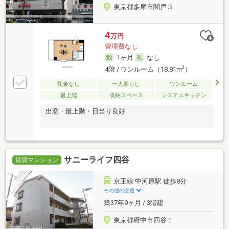
東京都多摩市関戸３
4
万円
管理費なし
1ヶ月
なし
2
4階 / ワンルーム（18.81m
）
礼金なし
一人暮らし
ワンルーム
最上階
収納スペース
システムキッチン
出窓・最上階・日当り良好
サニーライフ四谷
賃貸マンション
京王線 中河原駅 徒歩8分
その他の交通
築37年9ヶ月 / 3階建
東京都府中市四谷１