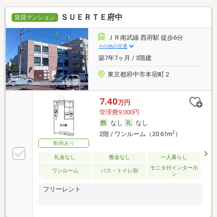
ＳＵＥＲＴＥ府中
賃貸マンション
ＪＲ南武線 西府駅 徒歩6分
その他の交通
築7年7ヶ月 / 3階建
東京都府中市本宿町２
7.40
万円
管理費9,000円
なし
なし
2
2階 / ワンルーム（20.61m
）
動画あり
礼金なし
敷金なし
一人暮らし
モニタ付インターホ
ワンルーム
バス・トイレ別
ン
フリーレント