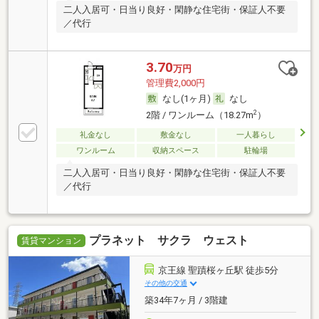
二人入居可・日当り良好・閑静な住宅街・保証人不要
／代行
3.70
万円
管理費2,000円
なし(1ヶ月)
なし
2
2階 / ワンルーム（18.27m
）
礼金なし
敷金なし
一人暮らし
ワンルーム
収納スペース
駐輪場
二人入居可・日当り良好・閑静な住宅街・保証人不要
／代行
プラネット サクラ ウェスト
賃貸マンション
京王線 聖蹟桜ヶ丘駅 徒歩5分
その他の交通
築34年7ヶ月 / 3階建