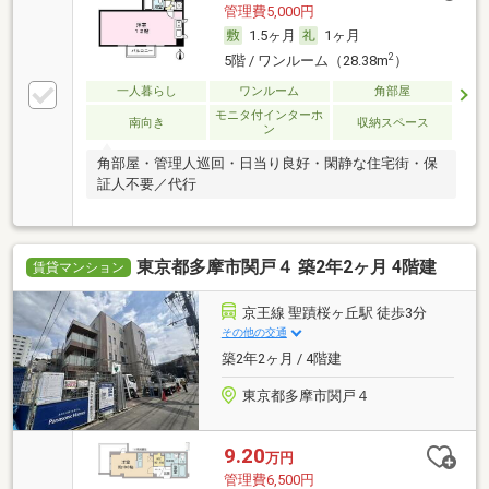
管理費5,000円
1.5ヶ月
1ヶ月
2
5階 / ワンルーム（28.38m
）
一人暮らし
ワンルーム
角部屋
モニタ付インターホ
南向き
収納スペース
ン
角部屋・管理人巡回・日当り良好・閑静な住宅街・保
証人不要／代行
東京都多摩市関戸４ 築2年2ヶ月 4階建
賃貸マンション
京王線 聖蹟桜ヶ丘駅 徒歩3分
その他の交通
築2年2ヶ月 / 4階建
東京都多摩市関戸４
9.20
万円
管理費6,500円