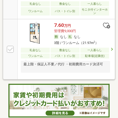
礼金なし
敷金なし
一人暮らし
モニタ付インターホ
ワンルーム
バス・トイレ別
ン
7.60
万円
管理費9,000円
なし
なし
2
3階 / ワンルーム（21.97m
）
礼金なし
敷金なし
一人暮らし
ワンルーム
バス・トイレ別
駐車場(近隣含)
最上階・保証人不要／代行 ・初期費用カード決済可