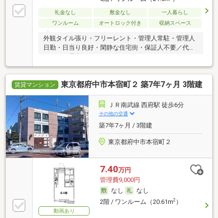
礼金なし
敷金なし
一人暮らし
ワンルーム
オートロック付き
収納スペース
外観タイル張り・フリーレント・管理人常駐・管理人
日勤・日当り良好・閑静な住宅街・保証人不要／代行
・オール電化
東京都府中市本宿町２ 築7年7ヶ月 3階建
賃貸マンション
ＪＲ南武線 西府駅 徒歩6分
その他の交通
築7年7ヶ月 / 3階建
東京都府中市本宿町２
7.40
万円
管理費9,000円
なし
なし
2
2階 / ワンルーム（20.61m
）
動画あり