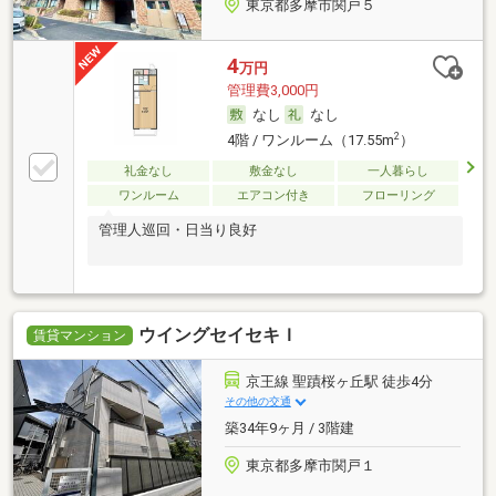
東京都多摩市関戸５
4
万円
管理費3,000円
なし
なし
2
4階 / ワンルーム（17.55m
）
礼金なし
敷金なし
一人暮らし
ワンルーム
エアコン付き
フローリング
管理人巡回・日当り良好
ウイングセイセキＩ
賃貸マンション
京王線 聖蹟桜ヶ丘駅 徒歩4分
その他の交通
築34年9ヶ月 / 3階建
東京都多摩市関戸１