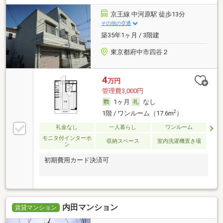
京王線 中河原駅 徒歩13分
その他の交通
築35年1ヶ月 / 3階建
東京都府中市四谷２
4
万円
管理費3,000円
1ヶ月
なし
2
1階 / ワンルーム（17.6m
）
礼金なし
一人暮らし
ワンルーム
モニタ付インターホ
収納スペース
室内洗濯機置き場
ン
初期費用カード決済可
内田マンション
賃貸マンション