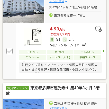
その他の交通
築42年11ヶ月 / 地上6階地下1階建
東京都多摩市一ノ宮１
4.90
万円
管理費3,000円
なし
なし
2
5階 / ワンルーム（21.5m
）
礼金なし
敷金なし
一人暮らし
ワンルーム
オートロック付き
収納スペース
外観タイル張り・フリーレント・管理人常駐・管理人
日勤・日当り良好・閑静な住宅街・保証人不要／代行
・オール電化
東京都多摩市連光寺１ 築40年3ヶ月 3階
賃貸マンション
建
京王線 聖蹟桜ヶ丘駅 徒歩15分
その他の交通