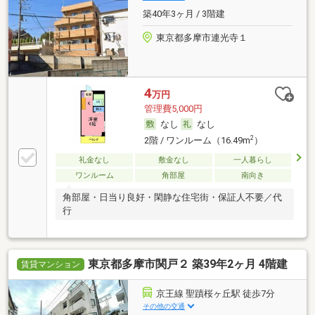
築40年3ヶ月 / 3階建
東京都多摩市連光寺１
4
万円
管理費5,000円
なし
なし
2
2階 / ワンルーム（16.49m
）
礼金なし
敷金なし
一人暮らし
ワンルーム
角部屋
南向き
角部屋・日当り良好・閑静な住宅街・保証人不要／代
行
東京都多摩市関戸２ 築39年2ヶ月 4階建
賃貸マンション
京王線 聖蹟桜ヶ丘駅 徒歩7分
その他の交通