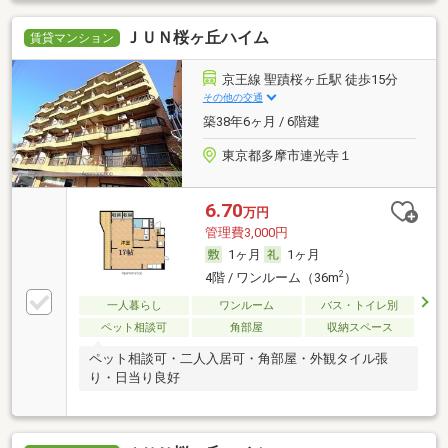
ＪＵＮ桜ヶ丘ハイム
賃貸マンション
京王線 聖蹟桜ヶ丘駅 徒歩15分
その他の交通
築38年6ヶ月 / 6階建
東京都多摩市連光寺１
6.70
万円
管理費3,000円
1ヶ月
1ヶ月
2
4階 / ワンルーム（36m
）
一人暮らし
ワンルーム
バス・トイレ別
ペット相談可
角部屋
収納スペース
ペット相談可・二人入居可・角部屋・外観タイル張
り・日当り良好