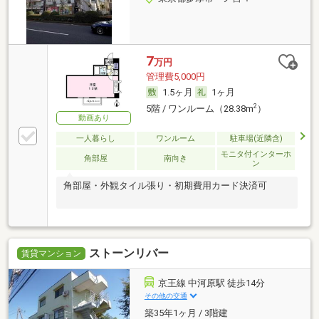
7
万円
管理費5,000円
1.5ヶ月
1ヶ月
2
5階 / ワンルーム（28.38m
）
動画あり
一人暮らし
ワンルーム
駐車場(近隣含)
モニタ付インターホ
角部屋
南向き
ン
角部屋・外観タイル張り・初期費用カード決済可
ストーンリバー
賃貸マンション
京王線 中河原駅 徒歩14分
その他の交通
築35年1ヶ月 / 3階建