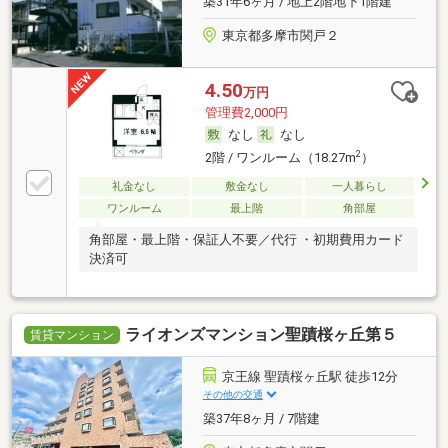
築31年6ヶ月 / 地上2階地下1階建
東京都多摩市関戸２
4.50
万円
管理費2,000円
なし
なし
2
2階 / ワンルーム（18.27m
）
礼金なし
敷金なし
一人暮らし
ワンルーム
最上階
角部屋
角部屋・最上階・保証人不要／代行 ・初期費用カード
決済可
ライオンズマンション聖蹟桜ヶ丘第５
賃貸マンション
京王線 聖蹟桜ヶ丘駅 徒歩12分
その他の交通
築37年8ヶ月 / 7階建