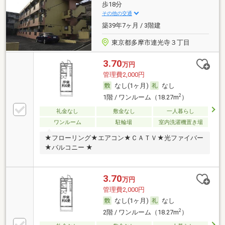
歩18分
その他の交通
築39年7ヶ月 / 3階建
東京都多摩市連光寺３丁目
3.70
万円
管理費2,000円
なし(1ヶ月)
なし
2
1階 / ワンルーム（18.27m
）
礼金なし
敷金なし
一人暮らし
ワンルーム
駐輪場
室内洗濯機置き場
★フローリング★エアコン★ＣＡＴＶ★光ファイバー
★バルコニー ★
3.70
万円
管理費2,000円
なし(1ヶ月)
なし
2
2階 / ワンルーム（18.27m
）