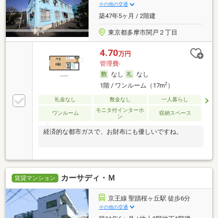
その他の交通
築47年5ヶ月 / 2階建
東京都多摩市関戸２丁目
4.70
万円
管理費-
なし
なし
2
1階 / ワンルーム（17m
）
礼金なし
敷金なし
一人暮らし
モニタ付インターホ
ワンルーム
収納スペース
ン
経済的な都市ガスで、お財布にも優しいですね。
カーサディ・Ｍ
賃貸マンション
京王線 聖蹟桜ヶ丘駅 徒歩6分
その他の交通