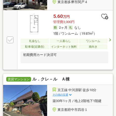
東京都多摩市関戸４
5.60
万円
管理費3,000円
2ヶ月
なし
2
1階 / ワンルーム（19.87m
）
礼金なし
一人暮らし
ワンルーム
駐車場(近隣含)
インターネット無料
南向き
初期費用カード決済可
ル．クレ－ル Ａ棟
賃貸マンション
京王線 中河原駅 徒歩10分
その他の交通
築30年1ヶ月 / 地上2階地下1階建
東京都府中市四谷１