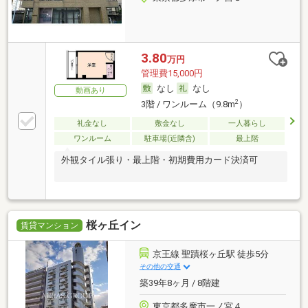
3.80
万円
管理費15,000円
なし
なし
動画あり
2
3階 / ワンルーム（9.8m
）
礼金なし
敷金なし
一人暮らし
ワンルーム
駐車場(近隣含)
最上階
外観タイル張り・最上階・初期費用カード決済可
桜ヶ丘イン
賃貸マンション
京王線 聖蹟桜ヶ丘駅 徒歩5分
その他の交通
築39年8ヶ月 / 8階建
東京都多摩市一ノ宮４