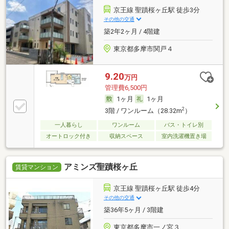
京王線 聖蹟桜ヶ丘駅 徒歩3分
その他の交通
築2年2ヶ月 / 4階建
東京都多摩市関戸４
9.20
万円
管理費6,500円
1ヶ月
1ヶ月
2
3階 / ワンルーム（28.32m
）
一人暮らし
ワンルーム
バス・トイレ別
オートロック付き
収納スペース
室内洗濯機置き場
アミンズ聖蹟桜ヶ丘
賃貸マンション
京王線 聖蹟桜ヶ丘駅 徒歩4分
その他の交通
築36年5ヶ月 / 3階建
東京都多摩市一ノ宮３