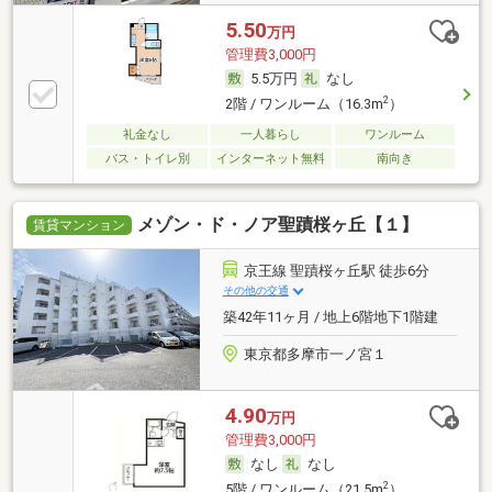
5.50
万円
管理費3,000円
5.5万円
なし
2
2階 / ワンルーム（16.3m
）
礼金なし
一人暮らし
ワンルーム
バス・トイレ別
インターネット無料
南向き
メゾン・ド・ノア聖蹟桜ヶ丘【１】
賃貸マンション
京王線 聖蹟桜ヶ丘駅 徒歩6分
その他の交通
築42年11ヶ月 / 地上6階地下1階建
東京都多摩市一ノ宮１
4.90
万円
管理費3,000円
なし
なし
2
5階 / ワンルーム（21.5m
）