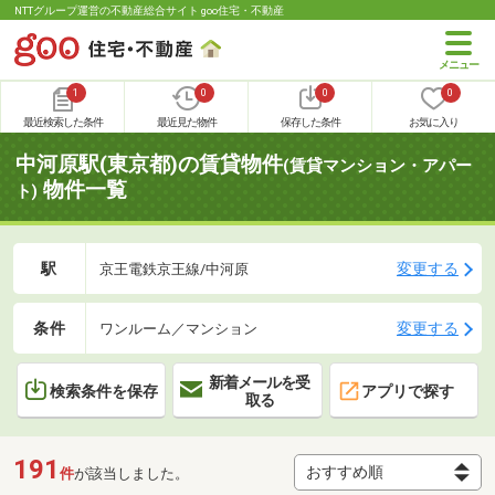
NTTグループ運営の不動産総合サイト goo住宅・不動産
1
0
0
0
最近検索した条件
最近見た物件
保存した条件
お気に入り
中河原駅(東京都)の賃貸物件
(賃貸マンション・アパー
物件一覧
ト)
駅
変更する
京王電鉄京王線/中河原
条件
変更する
ワンルーム／マンション
新着メールを受
検索条件を保存
アプリで探す
取る
191
件
が該当しました。