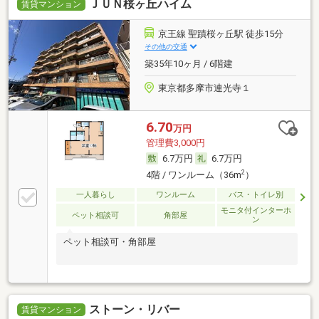
ＪＵＮ桜ヶ丘ハイム
賃貸マンション
京王線 聖蹟桜ヶ丘駅 徒歩15分
その他の交通
築35年10ヶ月 / 6階建
東京都多摩市連光寺１
6.70
万円
管理費3,000円
6.7万円
6.7万円
2
4階 / ワンルーム（36m
）
一人暮らし
ワンルーム
バス・トイレ別
モニタ付インターホ
ペット相談可
角部屋
ン
ペット相談可・角部屋
ストーン・リバー
賃貸マンション