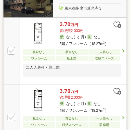
東京都多摩市連光寺３
3.70
万円
管理費2,000円
なし(1ヶ月)
なし
2
3階 / ワンルーム（18.27m
）
礼金なし
敷金なし
一人暮らし
ワンルーム
最上階
収納スペース
二人入居可・最上階
3.70
万円
管理費2,000円
なし(1ヶ月)
なし
2
1階 / ワンルーム（18.27m
）
礼金なし
敷金なし
一人暮らし
ワンルーム
収納スペース
駐輪場