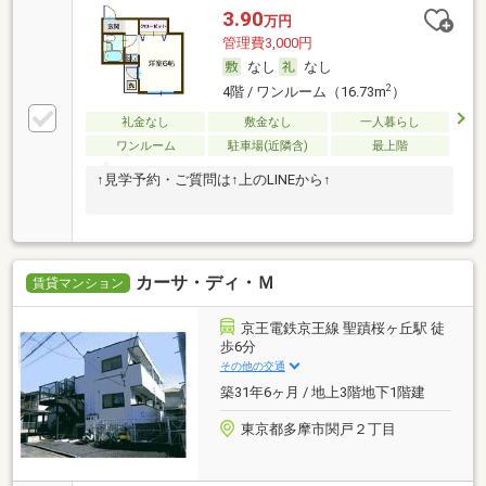
3.90
万円
管理費3,000円
なし
なし
2
4階 / ワンルーム（16.73m
）
礼金なし
敷金なし
一人暮らし
ワンルーム
駐車場(近隣含)
最上階
↑見学予約・ご質問は↑上のLINEから↑
カーサ・ディ・Ｍ
賃貸マンション
京王電鉄京王線 聖蹟桜ヶ丘駅 徒
歩6分
その他の交通
築31年6ヶ月 / 地上3階地下1階建
東京都多摩市関戸２丁目