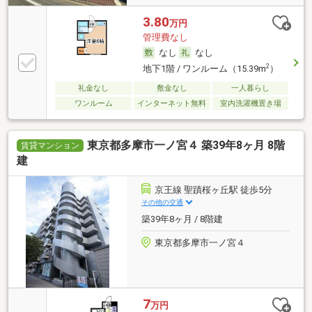
3.80
万円
管理費なし
なし
なし
2
地下1階 / ワンルーム（15.39m
）
礼金なし
敷金なし
一人暮らし
ワンルーム
インターネット無料
室内洗濯機置き場
東京都多摩市一ノ宮４ 築39年8ヶ月 8階
賃貸マンション
建
京王線 聖蹟桜ヶ丘駅 徒歩5分
その他の交通
築39年8ヶ月 / 8階建
東京都多摩市一ノ宮４
7
万円