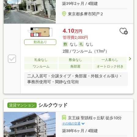
築39年2ヶ月 / 4階建
東京都多摩市関戸２
4.10
万円
管理費2,000円
動画あり
なし
なし
2
2階 / ワンルーム（17m
）
礼金なし
敷金なし
一人暮らし
ワンルーム
角部屋
オートロック付き
二人入居可・分譲タイプ・角部屋・外観タイル張り・
事務所使用可・閑静な住宅街
シルクウッド
賃貸マンション
京王線 聖蹟桜ヶ丘駅 徒歩10分
その他の交通
築38年6ヶ月 / 4階建