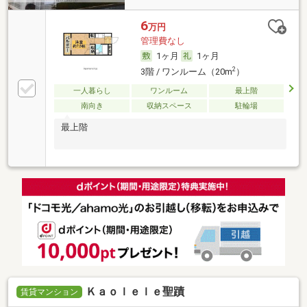
6
万円
管理費なし
1ヶ月
1ヶ月
2
3階 / ワンルーム（20m
）
一人暮らし
ワンルーム
最上階
南向き
収納スペース
駐輪場
最上階
Ｋａｏｌｅｌｅ聖蹟
賃貸マンション