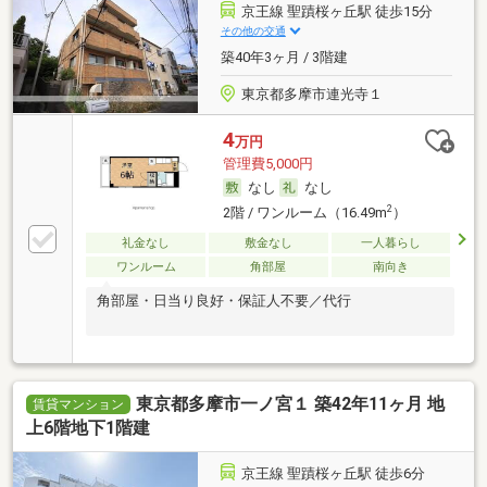
京王線 聖蹟桜ヶ丘駅 徒歩15分
その他の交通
築40年3ヶ月 / 3階建
東京都多摩市連光寺１
4
万円
管理費5,000円
なし
なし
2
2階 / ワンルーム（16.49m
）
礼金なし
敷金なし
一人暮らし
ワンルーム
角部屋
南向き
角部屋・日当り良好・保証人不要／代行
東京都多摩市一ノ宮１ 築42年11ヶ月 地
賃貸マンション
上6階地下1階建
京王線 聖蹟桜ヶ丘駅 徒歩6分