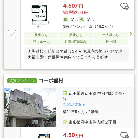
4.50
万円
管理費2,000円
なし
なし
2
3階 / ワンルーム（18.27m
）
礼金なし
敷金なし
一人暮らし
ワンルーム
駐車場(近隣含)
最上階
★聖蹟桜ヶ丘駅まで徒歩6分★住環境の整った好立地
★最上階・角部屋★南向きで日当たり良好★
コーポ稲村
賃貸マンション
京王電鉄京王線 中河原駅 徒歩8
分
その他の交通
築31年5ヶ月 / 3階建
東京都府中市住吉町２丁目
4.50
万円