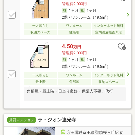
管理費2,000円
1ヶ月
1ヶ月
2
2階 / ワンルーム（19.5m
）
一人暮らし
ワンルーム
インターネット無料
収納スペース
駐輪場
室内洗濯機置き場
4.50
万円
管理費2,000円
1ヶ月
1ヶ月
2
3階 / ワンルーム（19.5m
）
一人暮らし
ワンルーム
インターネット無料
最上階
角部屋
収納スペース
角部屋・最上階・日当り良好・保証人不要／代行
ラ・ジオン連光寺
賃貸マンション
京王電鉄京王線 聖蹟桜ヶ丘駅 徒