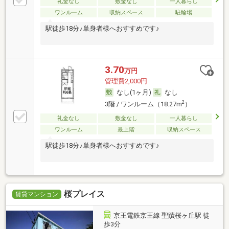
礼金なし
敷金なし
一人暮らし
ワンルーム
収納スペース
駐輪場
駅徒歩18分♪単身者様へおすすめです♪
3.70
万円
管理費2,000円
なし(1ヶ月)
なし
2
3階 / ワンルーム（18.27m
）
礼金なし
敷金なし
一人暮らし
ワンルーム
最上階
収納スペース
駅徒歩18分♪単身者様へおすすめです♪
桜プレイス
賃貸マンション
京王電鉄京王線 聖蹟桜ヶ丘駅 徒
歩3分