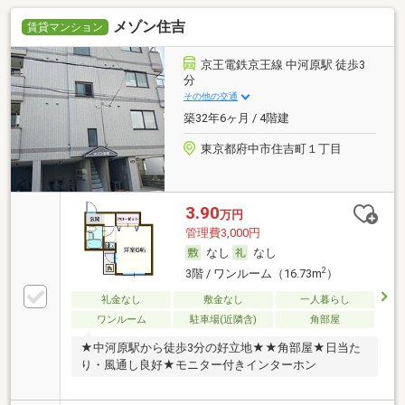
メゾン住吉
賃貸マンション
京王電鉄京王線 中河原駅 徒歩3
分
その他の交通
築32年6ヶ月 / 4階建
東京都府中市住吉町１丁目
3.90
万円
管理費3,000円
なし
なし
2
3階 / ワンルーム（16.73m
）
礼金なし
敷金なし
一人暮らし
ワンルーム
駐車場(近隣含)
角部屋
★中河原駅から徒歩3分の好立地★★角部屋★日当た
り・風通し良好★モニター付きインターホン