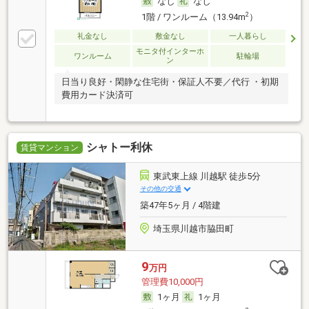
なし
なし
2
1階 / ワンルーム（13.94m
）
礼金なし
敷金なし
一人暮らし
モニタ付インターホ
ワンルーム
駐輪場
ン
日当り良好・閑静な住宅街・保証人不要／代行 ・初期
費用カード決済可
シャトー利休
賃貸マンション
東武東上線 川越駅 徒歩5分
その他の交通
築47年5ヶ月 / 4階建
埼玉県川越市脇田町
9
万円
管理費10,000円
1ヶ月
1ヶ月