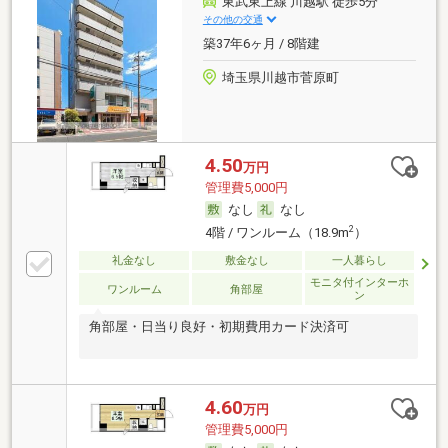
東武東上線 川越駅 徒歩5分
その他の交通
築37年6ヶ月 / 8階建
埼玉県川越市菅原町
4.50
万円
管理費5,000円
なし
なし
2
4階 / ワンルーム（18.9m
）
礼金なし
敷金なし
一人暮らし
モニタ付インターホ
ワンルーム
角部屋
ン
角部屋・日当り良好・初期費用カード決済可
4.60
万円
管理費5,000円