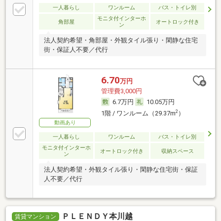
一人暮らし
ワンルーム
バス・トイレ別
モニタ付インターホ
角部屋
オートロック付き
ン
法人契約希望・角部屋・外観タイル張り・閑静な住宅
街・保証人不要／代行
6.70
万円
管理費3,000円
6.7万円
10.05万円
2
1階 / ワンルーム（29.37m
）
動画あり
一人暮らし
ワンルーム
バス・トイレ別
モニタ付インターホ
オートロック付き
収納スペース
ン
法人契約希望・外観タイル張り・閑静な住宅街・保証
人不要／代行
ＰＬＥＮＤＹ本川越
賃貸マンション