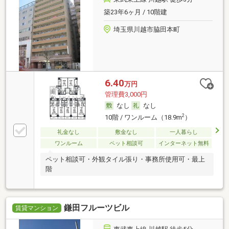
築23年6ヶ月 / 10階建
埼玉県川越市脇田本町
6.40
万円
管理費3,000円
なし
なし
2
10階 / ワンルーム（18.9m
）
礼金なし
敷金なし
一人暮らし
ワンルーム
ペット相談可
インターネット無料
ペット相談可・外観タイル張り・事務所使用可・最上
階
鎌田フルーツビル
賃貸マンション