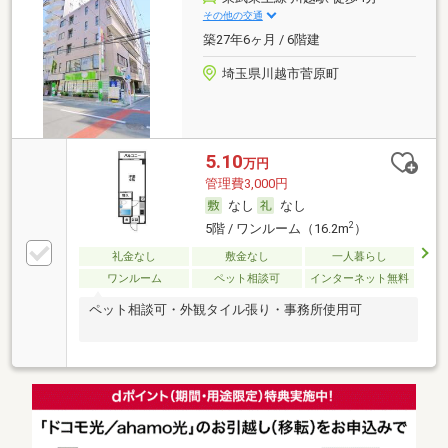
その他の交通
築27年6ヶ月 / 6階建
埼玉県川越市菅原町
5.10
万円
管理費3,000円
なし
なし
2
5階 / ワンルーム（16.2m
）
礼金なし
敷金なし
一人暮らし
ワンルーム
ペット相談可
インターネット無料
ペット相談可・外観タイル張り・事務所使用可