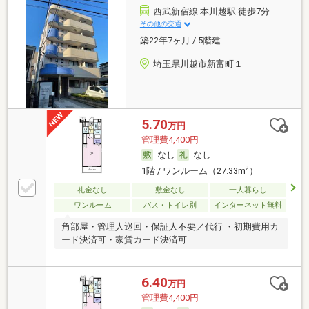
西武新宿線 本川越駅 徒歩7分
その他の交通
築22年7ヶ月 / 5階建
埼玉県川越市新富町１
5.70
万円
管理費4,400円
なし
なし
2
1階 / ワンルーム（27.33m
）
礼金なし
敷金なし
一人暮らし
ワンルーム
バス・トイレ別
インターネット無料
角部屋・管理人巡回・保証人不要／代行 ・初期費用カ
ード決済可・家賃カード決済可
6.40
万円
管理費4,400円