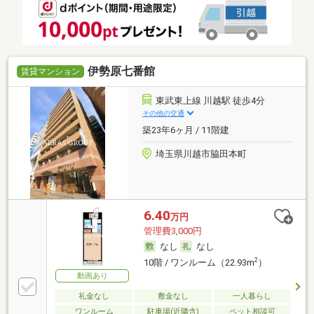
伊勢原七番館
賃貸マンション
東武東上線 川越駅 徒歩4分
その他の交通
築23年6ヶ月 / 11階建
埼玉県川越市脇田本町
6.40
万円
管理費3,000円
なし
なし
2
10階 / ワンルーム（22.93m
）
動画あり
礼金なし
敷金なし
一人暮らし
ワンルーム
駐車場(近隣含)
ペット相談可