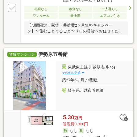
3階 / ワンルーム（12.91m
）
礼金なし
敷金なし
一人暮らし
ワンルーム
最上階
エアコン付き
【期間限定！家賃・共益費2ヶ月無料キャンペー
ン】〜住むことまるごと〜リロの賃貸へお任せくださ
い♪
伊勢原五番館
賃貸マンション
東武東上線 川越駅 徒歩4分
その他の交通
築27年6ヶ月 / 6階建
埼玉県川越市菅原町
5.30
万円
管理費3,000円
なし
なし
2