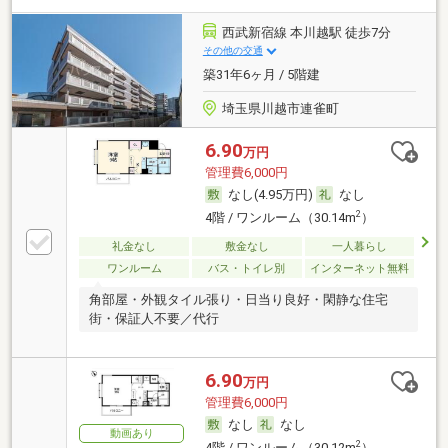
西武新宿線 本川越駅 徒歩7分
その他の交通
築31年6ヶ月 / 5階建
埼玉県川越市連雀町
6.90
万円
管理費6,000円
なし(4.95万円)
なし
2
4階 / ワンルーム（30.14m
）
礼金なし
敷金なし
一人暮らし
ワンルーム
バス・トイレ別
インターネット無料
角部屋・外観タイル張り・日当り良好・閑静な住宅
街・保証人不要／代行
6.90
万円
管理費6,000円
なし
なし
動画あり
2
4階 / ワンルーム（30.12m
）