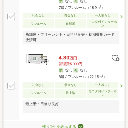
なし
なし
2
7階 / ワンルーム（18.9m
）
礼金なし
敷金なし
一人暮らし
モニタ付インターホ
ワンルーム
角部屋
ン
角部屋・フリーレント・日当り良好・初期費用カード
決済可
4.80
万円
管理費5,000円
なし
なし
2
8階 / ワンルーム（22.15m
）
礼金なし
敷金なし
一人暮らし
モニタ付インターホ
ワンルーム
最上階
ン
最上階・日当り良好
残り1件を表示する