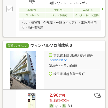
2
4階 / ワンルーム（16.2m
）
礼金なし
敷金なし
一人暮らし
ワンルーム
ペット相談可
インターネット無料
ペット相談可・角部屋・外観タイル張り・事務所使用
可・高齢者相談
ウィンベルソロ川越第６
賃貸マンション
東武東上線 川越駅 徒歩15分
その他の交通
築38年4ヶ月 / 5階建
埼玉県川越市富士見町
2.90
万円
管理費6,000円
なし
なし