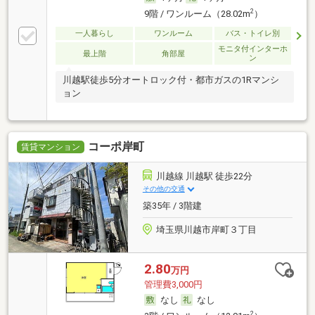
2
9階 / ワンルーム（28.02m
）
一人暮らし
ワンルーム
バス・トイレ別
モニタ付インターホ
最上階
角部屋
ン
川越駅徒歩5分オートロック付・都市ガスの1Rマンシ
ョン
コーポ岸町
賃貸マンション
川越線 川越駅 徒歩22分
その他の交通
築35年 / 3階建
埼玉県川越市岸町３丁目
2.80
万円
管理費3,000円
なし
なし
2