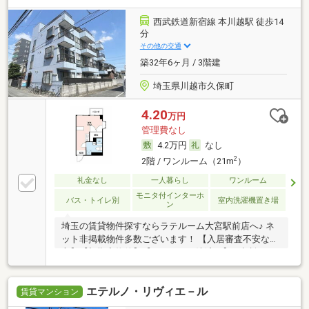
西武鉄道新宿線 本川越駅 徒歩14
分
その他の交通
築32年6ヶ月 / 3階建
埼玉県川越市久保町
4.20
万円
管理費なし
4.2万円
なし
2
2階 / ワンルーム（21m
）
礼金なし
一人暮らし
ワンルーム
モニタ付インターホ
バス・トイレ別
室内洗濯機置き場
ン
埼玉の賃貸物件探すならラテルーム大宮駅前店へ♪ ネ
ット非掲載物件多数ございます！ 【入居審査不安な
方】【初期安物件】【クレジット決済可】ご相談くだ
さい！！ ※仲介手数料無料 『ご来店初めてのお客様・
当物件を契約に限る』
エテルノ・リヴィエ－ル
賃貸マンション