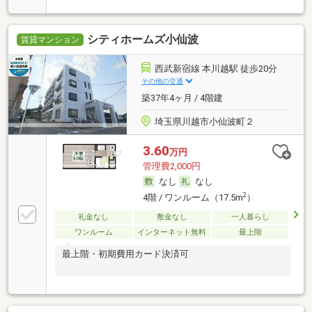
シティホームズ小仙波
賃貸マンション
西武新宿線 本川越駅 徒歩20分
その他の交通
築37年4ヶ月 / 4階建
埼玉県川越市小仙波町２
3.60
万円
管理費2,000円
なし
なし
2
4階 / ワンルーム（17.5m
）
礼金なし
敷金なし
一人暮らし
ワンルーム
インターネット無料
最上階
最上階・初期費用カード決済可