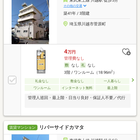
東武東上線 川越駅 徒歩5分
その他の交通
築41年 / 3階建
埼玉県川越市菅原町
4
万円
管理費なし
なし
なし
2
3階 / ワンルーム（18.96m
）
礼金なし
敷金なし
一人暮らし
ワンルーム
インターネット無料
最上階
管理人巡回・最上階・日当り良好・保証人不要／代行
リバーサイドカマタ
賃貸マンション