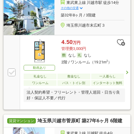
東武東上線 川越市駅 徒歩14分
その他の交通
築32年8ヶ月 / 3階建
埼玉県川越市末広町３
4.50
万円
管理費3,000円
なし
なし
2
2階 / ワンルーム（19.21m
）
動画あり
礼金なし
敷金なし
一人暮らし
ワンルーム
バス・トイレ別
インターネット無料
法人契約希望・フリーレント・管理人巡回・日当り良
好・保証人不要／代行
埼玉県川越市菅原町 築27年6ヶ月 6階建
賃貸マンション
東武東上線 川越駅 徒歩4分