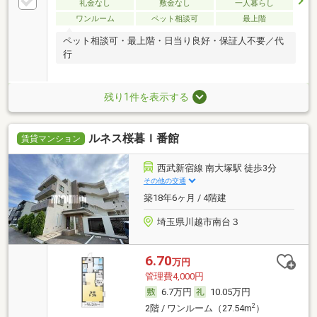
礼金なし
敷金なし
一人暮らし
ワンルーム
ペット相談可
最上階
ペット相談可・最上階・日当り良好・保証人不要／代
行
残り1件を表示する
ルネス桜暮Ｉ番館
賃貸マンション
西武新宿線 南大塚駅 徒歩3分
その他の交通
築18年6ヶ月 / 4階建
埼玉県川越市南台３
6.70
万円
管理費4,000円
6.7万円
10.05万円
2
2階 / ワンルーム（27.54m
）