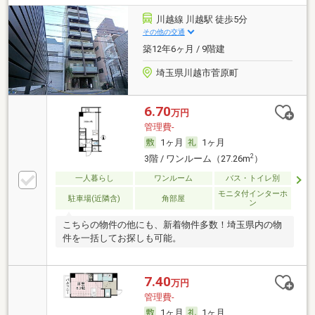
川越線 川越駅 徒歩5分
その他の交通
築12年6ヶ月 / 9階建
埼玉県川越市菅原町
6.70
万円
管理費-
1ヶ月
1ヶ月
2
3階 / ワンルーム（27.26m
）
一人暮らし
ワンルーム
バス・トイレ別
モニタ付インターホ
駐車場(近隣含)
角部屋
ン
こちらの物件の他にも、新着物件多数！埼玉県内の物
件を一括してお探しも可能。
7.40
万円
管理費-
1ヶ月
1ヶ月