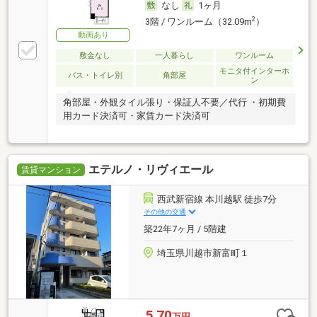
なし
1ヶ月
2
3階 / ワンルーム（32.09m
）
動画あり
敷金なし
一人暮らし
ワンルーム
モニタ付インターホ
バス・トイレ別
角部屋
ン
角部屋・外観タイル張り・保証人不要／代行 ・初期費
用カード決済可・家賃カード決済可
エテルノ・リヴィエール
賃貸マンション
西武新宿線 本川越駅 徒歩7分
その他の交通
築22年7ヶ月 / 5階建
埼玉県川越市新富町１
5.70
万円