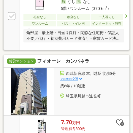
なし
なし
2
5階 / ワンルーム（27.33m
）
礼金なし
敷金なし
一人暮らし
ワンルーム
バス・トイレ別
インターネット無料
角部屋・最上階・日当り良好・閑静な住宅街・保証人
不要／代行 ・初期費用カード決済可・家賃カード決済
可
フィオーレ カンパネラ
賃貸マンション
西武新宿線 本川越駅 徒歩8分
その他の交通
築6年 / 10階建
埼玉県川越市連雀町
7.70
万円
管理費5,800円