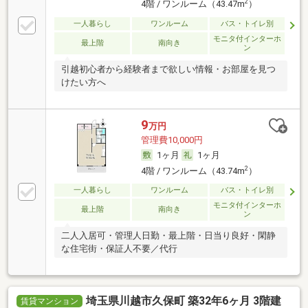
2
4階 / ワンルーム（43.47m
）
一人暮らし
ワンルーム
バス・トイレ別
モニタ付インターホ
最上階
南向き
ン
引越初心者から経験者まで欲しい情報・お部屋を見つ
けたい方へ
9
万円
管理費10,000円
1ヶ月
1ヶ月
2
4階 / ワンルーム（43.74m
）
一人暮らし
ワンルーム
バス・トイレ別
モニタ付インターホ
最上階
南向き
ン
二人入居可・管理人日勤・最上階・日当り良好・閑静
な住宅街・保証人不要／代行
埼玉県川越市久保町 築32年6ヶ月 3階建
賃貸マンション