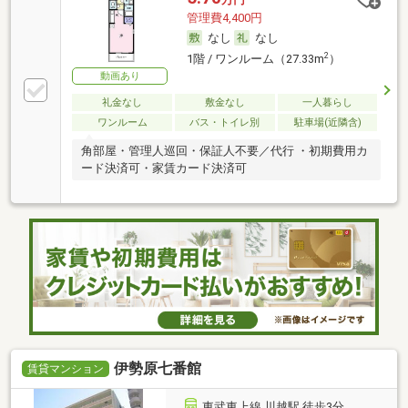
管理費4,400円
なし
なし
2
1階 / ワンルーム（27.33m
）
動画あり
礼金なし
敷金なし
一人暮らし
ワンルーム
バス・トイレ別
駐車場(近隣含)
角部屋・管理人巡回・保証人不要／代行 ・初期費用カ
ード決済可・家賃カード決済可
伊勢原七番館
賃貸マンション
東武東上線 川越駅 徒歩3分