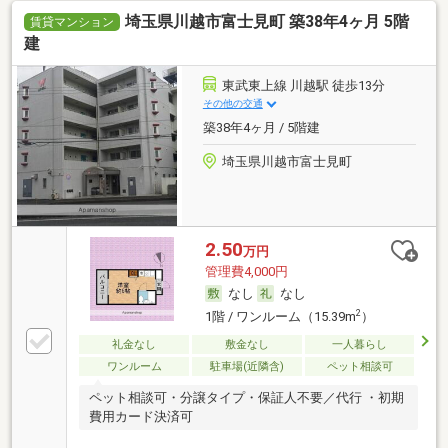
埼玉県川越市富士見町 築38年4ヶ月 5階
賃貸マンション
建
東武東上線 川越駅 徒歩13分
その他の交通
築38年4ヶ月 / 5階建
埼玉県川越市富士見町
2.50
万円
管理費4,000円
なし
なし
2
1階 / ワンルーム（15.39m
）
礼金なし
敷金なし
一人暮らし
ワンルーム
駐車場(近隣含)
ペット相談可
ペット相談可・分譲タイプ・保証人不要／代行 ・初期
費用カード決済可