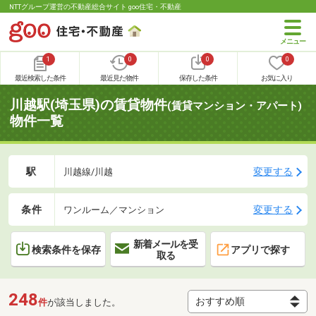
NTTグループ運営の不動産総合サイト goo住宅・不動産
1
0
0
0
最近検索した条件
最近見た物件
保存した条件
お気に入り
川越駅(埼玉県)の賃貸物件
(賃貸マンション・アパート)
物件一覧
駅
変更する
川越線/川越
条件
変更する
ワンルーム／マンション
新着メールを受
検索条件を保存
アプリで探す
取る
248
件
が該当しました。