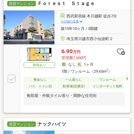
Ｆｏｒｅｓｔ Ｓｔａｇｅ
賃貸マンション
西武新宿線 本川越駅 徒歩7分
その他の交通
築15年10ヶ月 / 3階建
埼玉県川越市西小仙波町２
6.90
万円
管理費7,000円
なし
1ヶ月
動画あり
2
1階 / ワンルーム（29.65m
）
敷金なし
一人暮らし
ワンルーム
バス・トイレ別
駐車場(近隣含)
インターネット無料
角部屋・外観タイル張り・閑静な住宅街
ナックハイツ
賃貸マンション