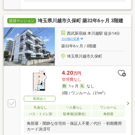
埼玉県川越市久保町 築32年6ヶ月 3階建
賃貸マンション
西武新宿線 本川越駅 徒歩14分
その他の交通
築32年6ヶ月 / 3階建
埼玉県川越市久保町
4.20
万円
管理費なし
1ヶ月
なし
2
2階 / ワンルーム（21m
）
動画あり
礼金なし
一人暮らし
ワンルーム
バス・トイレ別
駐車場(近隣含)
角部屋
角部屋・閑静な住宅街・保証人不要／代行 ・初期費用
カード決済可