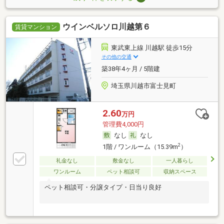
ウインベルソロ川越第６
賃貸マンション
東武東上線 川越駅 徒歩15分
その他の交通
築38年4ヶ月 / 5階建
埼玉県川越市富士見町
2.60
万円
管理費4,000円
なし
なし
2
1階 / ワンルーム（15.39m
）
礼金なし
敷金なし
一人暮らし
ワンルーム
ペット相談可
収納スペース
ペット相談可・分譲タイプ・日当り良好