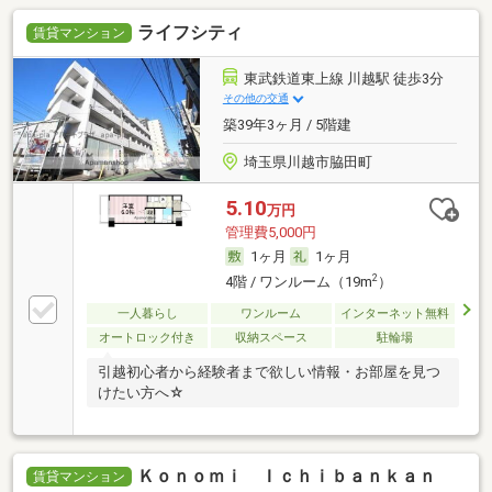
ライフシティ
賃貸マンション
東武鉄道東上線 川越駅 徒歩3分
その他の交通
築39年3ヶ月 / 5階建
埼玉県川越市脇田町
5.10
万円
管理費5,000円
1ヶ月
1ヶ月
2
4階 / ワンルーム（19m
）
一人暮らし
ワンルーム
インターネット無料
オートロック付き
収納スペース
駐輪場
引越初心者から経験者まで欲しい情報・お部屋を見つ
けたい方へ☆
Ｋｏｎｏｍｉ Ｉｃｈｉｂａｎｋａｎ
賃貸マンション