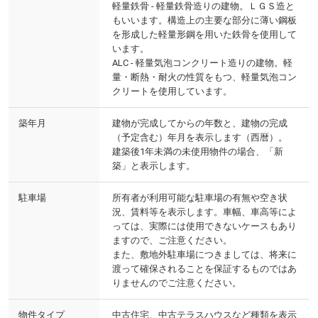
軽量鉄骨 - 軽量鉄骨造りの建物。ＬＧＳ造と
もいいます。構造上の主要な部分に薄い鋼板
を形成した軽量形鋼を用いた鉄骨を使用して
います。
ALC - 軽量気泡コンクリート造りの建物。軽
量・断熱・耐火の性質をもつ、軽量気泡コン
クリートを使用しています。
築年月
建物が完成してからの年数と、建物の完成
（予定含む）年月を表示します（西暦）。
建築後1年未満の未使用物件の場合、「新
築」と表示します。
駐車場
所有者が利用可能な駐車場の有無や空き状
況、賃料等を表示します。車幅、車高等によ
っては、実際には使用できないケースもあり
ますので、ご注意ください。
また、敷地外駐車場につきましては、将来に
渡って確保されることを保証するものではあ
りませんのでご注意ください。
物件タイプ
中古住宅、中古テラスハウスなど種類を表示