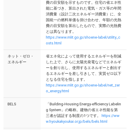
費の目安額を示すものです。住宅の省エネ性
能に基づき、算出された電気・ガス等の年間
消費量（設計二次エネルギー消費量）に、全
国統一の燃料単価を掛け合わせ、年額の光熱
費の目安額を算出したもので、実際の光熱費
とは異なります。
https://www.mlit.go.jp/shoene-label/utility_c
osts.html
ネット・ゼロ・
省エネ化によって使用するエネルギーを削減
エネルギー
した上で、さらに太陽光発電などでエネルギ
ーを創り出し、使用するエネルギーと創出す
るエネルギーを差し引きして、実質ゼロ以下
となる住宅を指します。
https://www.mlit.go.jp/shoene-label/net_zer
o_energy.html
BELS
「Building-Housing Energy-efficiency Labelin
g System」の略称。建物の省エネ性能を第
三者が認証する制度の1つです。
https://ww
w.hyoukakyoukai.or.jp/bels/bels.html