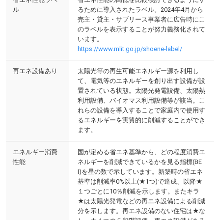
ル
るために導入されたラベル。2024年4月から
売主・貸主・サブリース事業者に広告時にこ
のラベルを表示することが努力義務化されて
います。
https://www.mlit.go.jp/shoene-label/
再エネ設備あり
太陽光等の再生可能エネルギー源を利用し
て、電気等のエネルギーを創り出す設備が設
置されている状態。太陽光発電設備、太陽熱
利用設備、バイオマス利用設備等が該当。こ
れらの設備を導入することで家庭内で使用す
るエネルギーを実質的に削減することができ
ます。
エネルギー消費
国が定める省エネ基準から、どの程度消費エ
性能
ネルギーを削減できているかを見る指標(BE
I)を星の数で示しています。新築時の省エネ
基準は削減率0%以上(★1つ)で達成、以降★
１つごとに10％削減を示します。またキラ
★は太陽光発電などの再エネ設備による削減
分を示します。再エネ設備のない住宅は★な