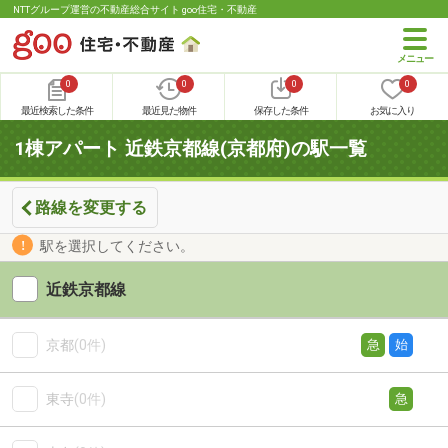
NTTグループ運営の不動産総合サイト goo住宅・不動産
0
0
0
0
最近検索した条件
最近見た物件
保存した条件
お気に入り
1棟アパート 近鉄京都線(京都府)の駅一覧
路線を変更する
駅を選択してください。
近鉄京都線
京都
(0件)
急
始
東寺
(0件)
急