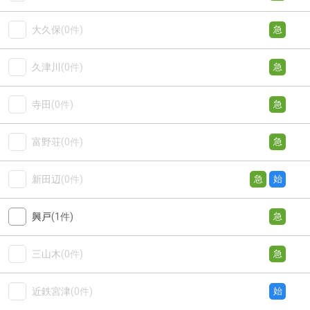
大久保
(0件)
急
久津川
(0件)
急
寺田
(0件)
急
富野荘
(0件)
急
新田辺
(0件)
急
始
興戸
(1件)
急
三山木
(0件)
急
近鉄宮津
(0件)
始