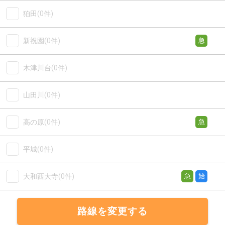
狛田
(0件)
新祝園
(0件)
急
木津川台
(0件)
山田川
(0件)
高の原
(0件)
急
平城
(0件)
大和西大寺
(0件)
急
始
路線を変更する