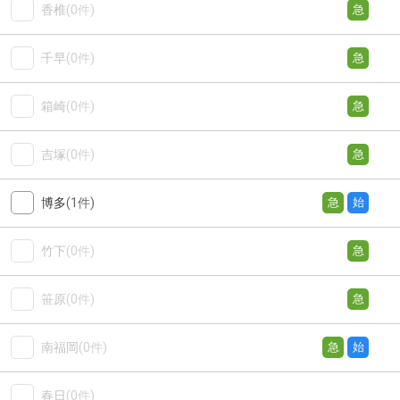
香椎
(0件)
急
千早
(0件)
急
箱崎
(0件)
急
吉塚
(0件)
急
博多
(1件)
急
始
竹下
(0件)
急
笹原
(0件)
急
南福岡
(0件)
急
始
春日
(0件)