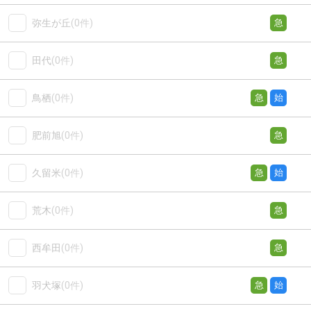
弥生が丘
(0件)
急
田代
(0件)
急
鳥栖
(0件)
急
始
肥前旭
(0件)
急
久留米
(0件)
急
始
荒木
(0件)
急
西牟田
(0件)
急
羽犬塚
(0件)
急
始