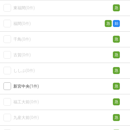
東福間
(0件)
急
福間
(0件)
急
始
千鳥
(0件)
急
古賀
(0件)
急
ししぶ
(0件)
急
新宮中央
(1件)
急
福工大前
(0件)
急
九産大前
(0件)
急