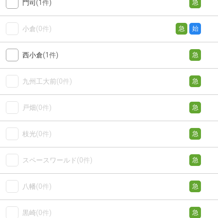
門司
(1件)
急
小倉
(0件)
急
始
西小倉
(1件)
急
九州工大前
(0件)
急
戸畑
(0件)
急
枝光
(0件)
急
スペースワールド
(0件)
急
八幡
(0件)
急
黒崎
(0件)
急