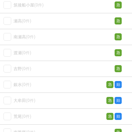
筑後船小屋
(0件)
急
瀬高
(0件)
急
南瀬高
(0件)
急
渡瀬
(0件)
急
吉野
(0件)
急
銀水
(0件)
急
始
大牟田
(0件)
急
始
荒尾
(0件)
急
始