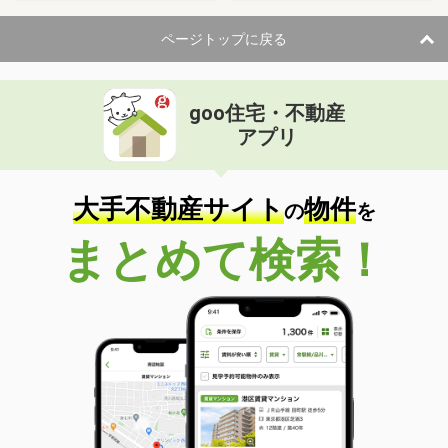
ページトップに戻る
goo住宅・不動産
アプリ
大手不動産サイト
物件
の
を
まとめて検索！