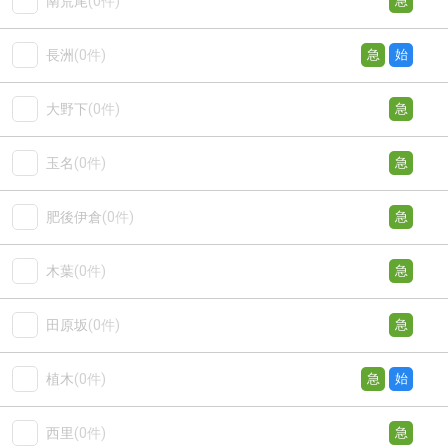
南荒尾
(0件)
急
長洲
(0件)
急
始
大野下
(0件)
急
玉名
(0件)
急
肥後伊倉
(0件)
急
木葉
(0件)
急
田原坂
(0件)
急
植木
(0件)
急
始
西里
(0件)
急