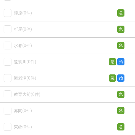
陣原
(0件)
急
折尾
(0件)
急
水巻
(0件)
急
遠賀川
(0件)
急
始
海老津
(0件)
急
始
教育大前
(0件)
急
赤間
(0件)
急
東郷
(0件)
急