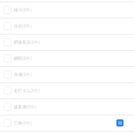
緑川
(0件)
住吉
(0件)
肥後長浜
(0件)
網田
(0件)
赤瀬
(0件)
石打ダム
(0件)
波多浦
(0件)
三角
(0件)
始