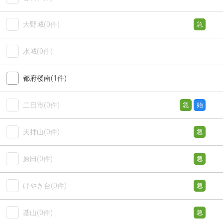
大野城
(0件)
急
水城
(0件)
都府楼南
(1件)
二日市
(0件)
急
始
天拝山
(0件)
急
原田
(0件)
急
けやき台
(0件)
急
基山
(0件)
急