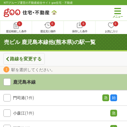
NTTグループ運営の不動産総合サイト goo住宅・不動産
0
0
0
0
最近検索した条件
最近見た物件
保存した条件
お気に入り
売ビル 鹿児島本線他(熊本県)の駅一覧
路線を変更する
駅を選択してください。
鹿児島本線
門司港
(1件)
急
始
小森江
(1件)
急