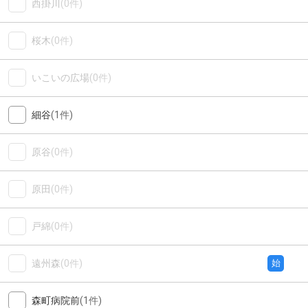
西掛川
(0件)
桜木
(0件)
いこいの広場
(0件)
細谷
(1件)
原谷
(0件)
原田
(0件)
戸綿
(0件)
遠州森
(0件)
始
森町病院前
(1件)