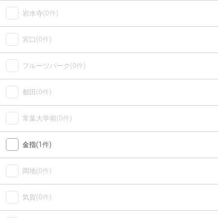
岩水寺
(0件)
宮口
(0件)
フルーツパーク
(0件)
都田
(0件)
常葉大学前
(0件)
金指
(1件)
岡地
(0件)
気賀
(0件)