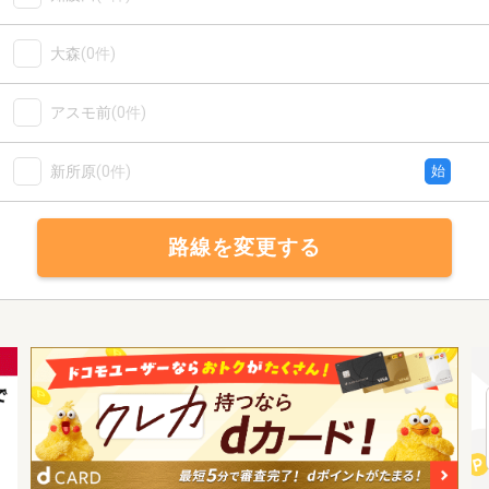
大森
(0件)
アスモ前
(0件)
新所原
(0件)
始
路線を変更する