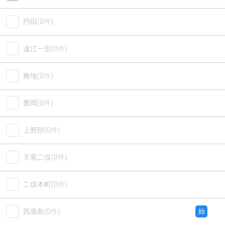
円田
(0件)
遠江一宮
(0件)
敷地
(0件)
豊岡
(0件)
上野部
(0件)
天竜二俣
(0件)
二俣本町
(0件)
西鹿島
(0件)
始