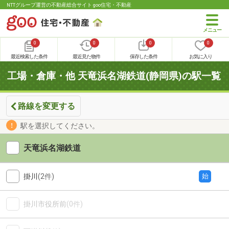
NTTグループ運営の不動産総合サイト goo住宅・不動産
0
0
0
0
最近検索した条件
最近見た物件
保存した条件
お気に入り
工場・倉庫・他 天竜浜名湖鉄道(静岡県)の駅一覧
路線を変更する
駅を選択してください。
天竜浜名湖鉄道
掛川
(2件)
始
掛川市役所前
(0件)