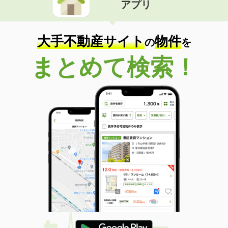
アプリ
大手不動産サイト
物件
の
を
まとめて検索！