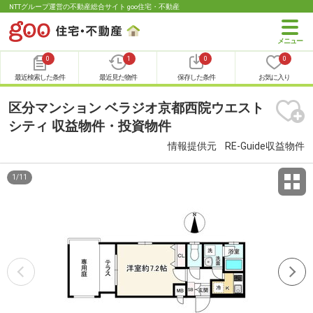
NTTグループ運営の不動産総合サイト goo住宅・不動産
0
1
0
0
最近検索した条件
最近見た物件
保存した条件
お気に入り
区分マンション ベラジオ京都西院ウエスト
シティ 収益物件・投資物件
情報提供元
RE-Guide収益物件
1
/
11