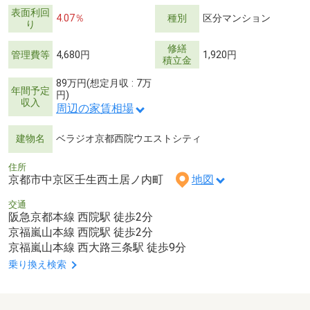
表面利回
4.07％
種別
区分マンション
り
修繕
管理費等
4,680円
1,920円
積立金
89万円(想定月収 : 7万
年間予定
円)
収入
周辺の家賃相場
建物名
ベラジオ京都西院ウエストシティ
住所
京都市中京区壬生西土居ノ内町
地図
交通
阪急京都本線 西院駅 徒歩2分
京福嵐山本線 西院駅 徒歩2分
京福嵐山本線 西大路三条駅 徒歩9分
乗り換え検索