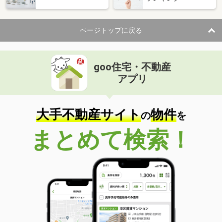
ページトップに戻る
goo住宅・不動産
アプリ
大手不動産サイト
物件
の
を
まとめて検索！