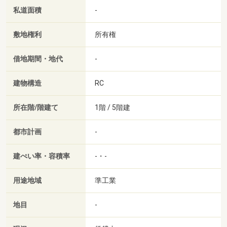
私道面積
-
敷地権利
所有権
借地期間・地代
-
建物構造
RC
所在階/階建て
1階 / 5階建
都市計画
-
建ぺい率・容積率
-・-
用途地域
準工業
地目
-