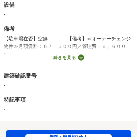
設備
-
備考
【駐車場在否】空無 【備考】≪オーナーチェンジ
物件≫月額賃料：６７，５００円／管理費：６，６００
円 ※家賃収入を保証するものではありません。※現在賃貸
続きを見る
中につき、賃貸借契約の引継を要します。※利回りとは各
不動産の１年間の予定賃料収入の当該不動産取得対価に対
建築確認番号
する割合です。また公租公課その他当該物件を維持するた
めに必要な諸費用の控除前のものです。■テラス面積：
-
３．３５ｍ２
特記事項
-
無料・簡単約2分！