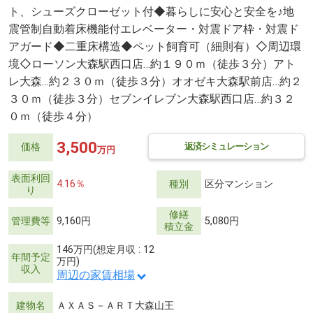
ト、シューズクローゼット付◆暮らしに安心と安全を♪地
震管制自動着床機能付エレベーター・対震ドア枠・対震ド
アガード◆二重床構造◆ペット飼育可（細則有）◇周辺環
境◇ローソン大森駅西口店…約１９０ｍ（徒歩３分）アト
レ大森…約２３０ｍ（徒歩３分）オオゼキ大森駅前店…約２
３０ｍ（徒歩３分）セブンイレブン大森駅西口店…約３２
０ｍ（徒歩４分）
3,500
返済シミュレーション
価格
万円
表面利回
4.16％
種別
区分マンション
り
修繕
管理費等
9,160円
5,080円
積立金
146万円(想定月収 : 12
年間予定
万円)
収入
周辺の家賃相場
建物名
ＡＸＡＳ－ＡＲＴ大森山王