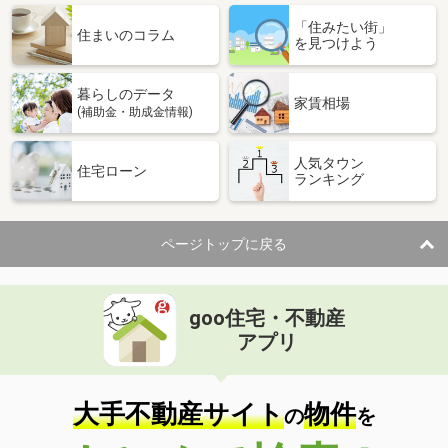
「住みたい街」
住まいのコラム
を見つけよう
暮らしのデータ
家賃相場
(補助金・助成金情報)
人気タウン
住宅ローン
ランキング
ページトップに戻る
goo住宅・不動産
アプリ
大手不動産サイト
物件
の
を