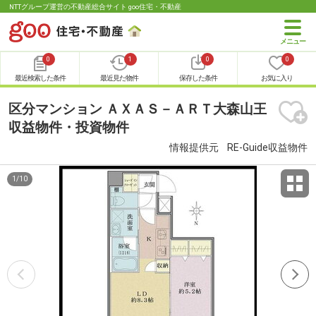
NTTグループ運営の不動産総合サイト goo住宅・不動産
0
1
0
0
最近検索した条件
最近見た物件
保存した条件
お気に入り
区分マンション ＡＸＡＳ－ＡＲＴ大森山王
収益物件・投資物件
情報提供元
RE-Guide収益物件
1
/
10