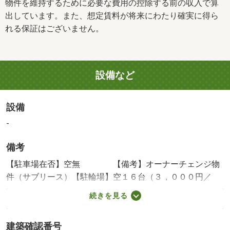
物件を維持するために必要な費用の控除する前の収入で算
出しています。また、想定賃料が将来にわたり確実に得ら
れる保証はございません。
設備など
設備
-
備考
【駐車場在否】空無 【備考】オーナーチェンジ物
件（サブリース）【駐輪場】空１６台（３，０００円／
月） 【バイク置場】空無（３，０００円／月）※駐輪
続きを見る
場、バイク置場の空き状況は２０２４／２／５現在 【テ
レビ】地上波・ＢＳ・ＣＳ※有料チャンネルは別途個別契
建築確認番号
約要 【インターネット】ＮＴＴ、ＮＵＲＯ光導入※別途