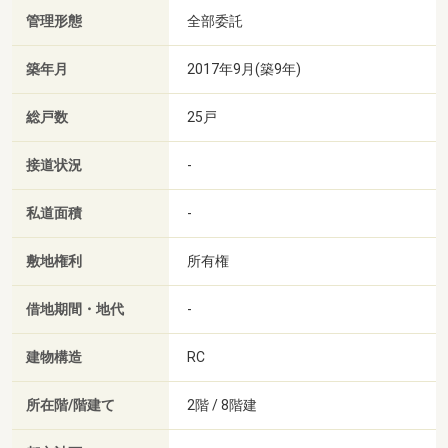
管理形態
全部委託
築年月
2017年9月(築9年)
総戸数
25戸
接道状況
-
私道面積
-
敷地権利
所有権
借地期間・地代
-
建物構造
RC
所在階/階建て
2階 / 8階建