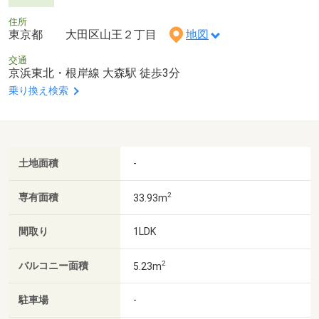
住所
東京都 大田区山王２丁目
地図
交通
京浜東北・根岸線 大森駅 徒歩3分
乗り換え検索
土地面積
-
2
専有面積
33.93m
間取り
1LDK
2
バルコニー面積
5.23m
駐車場
-