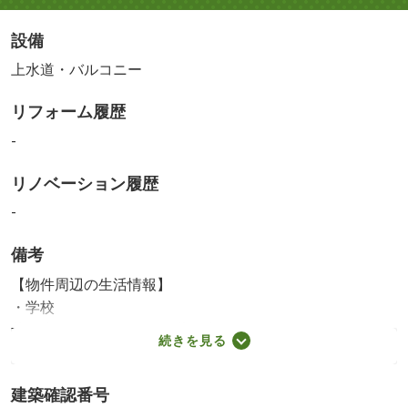
設備
上水道・バルコニー
リフォーム履歴
-
リノベーション履歴
-
備考
【物件周辺の生活情報】
・学校
紫原小学校（1,200m）、紫原中学校（240m）
続きを見る
・買い物
コンビニ（150m）、ドラッグストア（240m）
建築確認番号
ファミリーマート紫原中学校前店まで約１５０ｍ交通便利