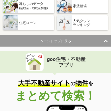
暮らしのデータ
家賃相場
(補助金・助成金情報)
人気タウン
住宅ローン
ランキング
ページトップに戻る
goo住宅・不動産
アプリ
大手不動産サイト
物件
の
を
まとめて検索！