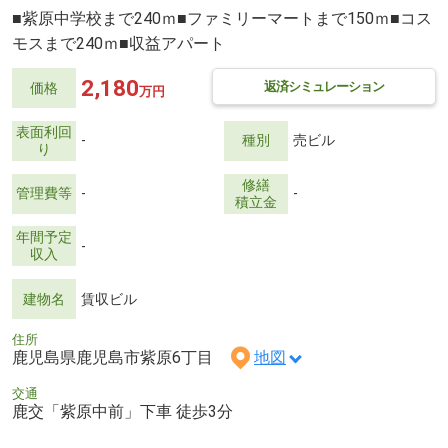
■紫原中学校まで240ｍ■ファミリーマートまで150ｍ■コス
モスまで240ｍ■収益アパート
2,180
返済シミュレーション
価格
万円
表面利回
-
種別
売ビル
り
修繕
管理費等
-
-
積立金
年間予定
-
収入
建物名
賃収ビル
住所
鹿児島県鹿児島市紫原6丁目
地図
交通
鹿交「紫原中前」下車 徒歩3分