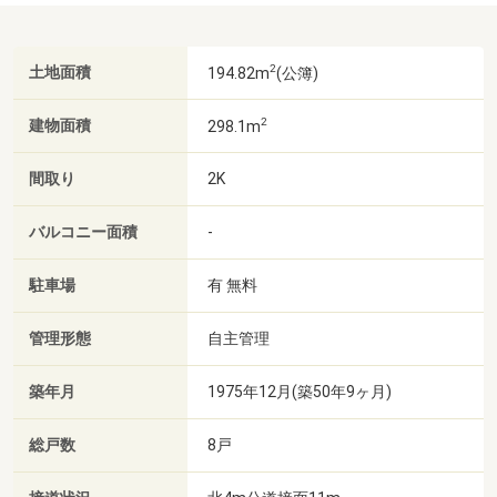
2
土地面積
194.82m
(公簿)
2
建物面積
298.1m
間取り
2K
バルコニー面積
-
駐車場
有 無料
管理形態
自主管理
築年月
1975年12月(築50年9ヶ月)
総戸数
8戸