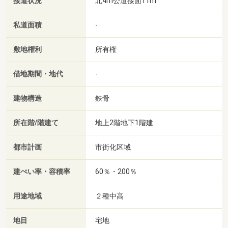
接道状況
北4m公道接面11m
私道面積
-
敷地権利
所有権
借地期間・地代
-
建物構造
鉄骨
所在階/階建て
地上2階地下1階建
都市計画
市街化区域
建ぺい率・容積率
60％・200％
用途地域
２種中高
地目
宅地