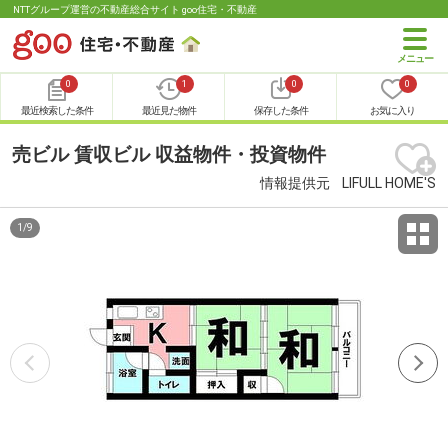
NTTグループ運営の不動産総合サイト goo住宅・不動産
0
1
0
0
最近検索した条件
最近見た物件
保存した条件
お気に入り
売ビル 賃収ビル 収益物件・投資物件
情報提供元
LIFULL HOME'S
1
/
9