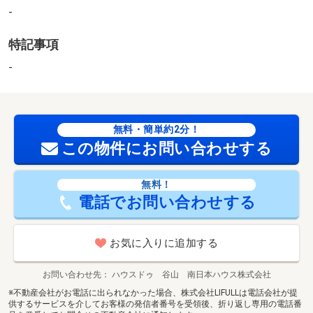
な立地です 【間取り備考】２Ｋ×８部屋 【駐車場備
-
考】ガレージ 【設備・特記事項備考】排水（その他）
2
特記事項
敷地面積：194.82m
-
無料・簡単約2分！
この物件にお問い合わせする
無料！
電話でお問い合わせする
お気に入りに追加する
お問い合わせ先
ハウスドゥ 谷山 南日本ハウス株式会社
※不動産会社がお電話に出られなかった場合、株式会社LIFULLは電話会社が提
供するサービスを介してお客様の発信者番号を受領後、折り返し専用の電話番