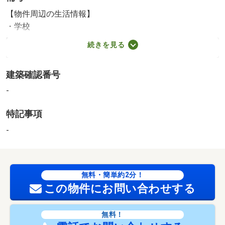
【物件周辺の生活情報】
・学校
氷野小学校（491m）、南郷中学校（669m）
続きを見る
・その他施設
住道駅(JR西日本 片町線)（816m）
建築確認番号
［物件コード］１６３１０５－１３７５、※ネット・ケー
ブルテレビ 月額２１、８９０円（税別） 継続・停止可
-
※２０２１年 給水ポンプ交換 ２０２５年 集合ポスト
特記事項
交換※滞納無し 令和８年４月５日現在※各戸面積 ２階・
３階 ２３平方メートル １階 不明 ※現況と相違の可
-
能性有り
無料・簡単約2分！
この物件にお問い合わせする
無料！