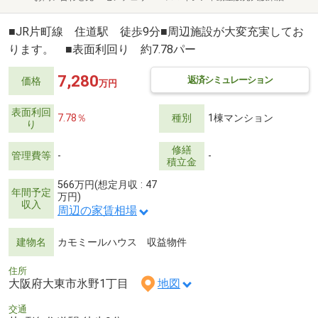
■JR片町線 住道駅 徒歩9分■周辺施設が大変充実してお
ります。 ■表面利回り 約7.78パー
7,280
返済シミュレーション
価格
万円
表面利回
7.78％
種別
1棟マンション
り
修繕
管理費等
-
-
積立金
566万円(想定月収 : 47
年間予定
万円)
収入
周辺の家賃相場
建物名
カモミールハウス 収益物件
住所
大阪府大東市氷野1丁目
地図
交通