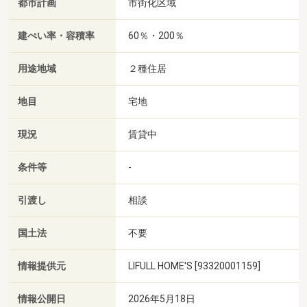
都市計画
市街化区域
建ぺい率・容積率
60％・200％
用途地域
２種住居
地目
宅地
現況
賃貸中
条件等
-
引渡し
相談
国土法
不要
情報提供元
LIFULL HOME'S [93320001159]
情報公開日
2026年5月18日