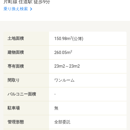
片町線 住道駅 徒歩9分
乗り換え検索
2
土地面積
150.98m
(公簿)
2
建物面積
260.05m
専有面積
23m2～23m2
間取り
ワンルーム
バルコニー面積
-
駐車場
無
管理形態
全部委託