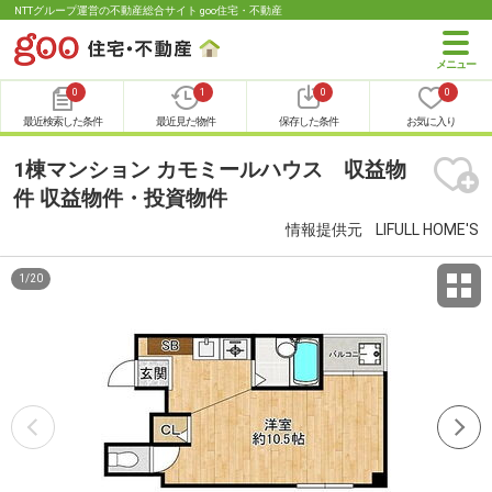
NTTグループ運営の不動産総合サイト goo住宅・不動産
0
1
0
0
最近検索した条件
最近見た物件
保存した条件
お気に入り
1棟マンション カモミールハウス 収益物
件 収益物件・投資物件
情報提供元
LIFULL HOME'S
1
/
20