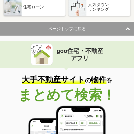
人気タウン
住宅ローン
ランキング
ページトップに戻る
goo住宅・不動産
アプリ
大手不動産サイト
物件
の
を
まとめて検索！