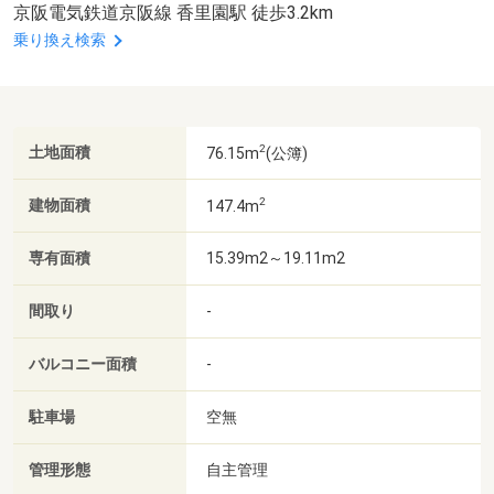
京阪電気鉄道京阪線 香里園駅 徒歩3.2km
乗り換え検索
2
土地面積
76.15m
(公簿)
2
建物面積
147.4m
専有面積
15.39m2～19.11m2
間取り
-
バルコニー面積
-
駐車場
空無
管理形態
自主管理