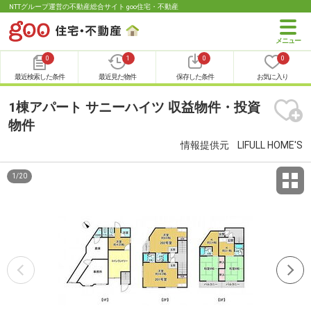
NTTグループ運営の不動産総合サイト goo住宅・不動産
0
1
0
0
最近検索した条件
最近見た物件
保存した条件
お気に入り
1棟アパート サニーハイツ 収益物件・投資
物件
情報提供元
LIFULL HOME'S
1
/
20