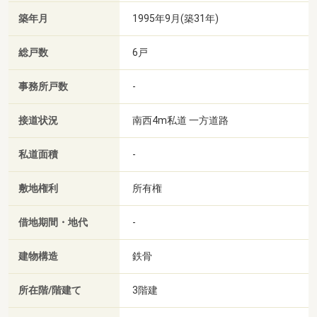
築年月
1995年9月(築31年)
総戸数
6戸
事務所戸数
-
接道状況
南西4m私道 一方道路
私道面積
-
敷地権利
所有権
借地期間・地代
-
建物構造
鉄骨
所在階/階建て
3階建