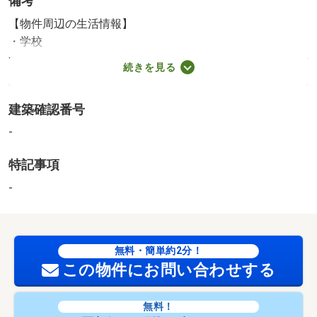
備考
【物件周辺の生活情報】
・学校
寝屋川市立点野小学校（580m）、寝屋川市立第八中学校
続きを見る
（777m）
・買い物
建築確認番号
スーパー（1,018m）、コンビニ（331m）、ドラッグスト
ア（638m）
-
・その他施設
特記事項
コーナン寝屋川仁和寺店（1,632m）
【周辺環境施設】・ディスカウントストアトライアル寝屋
-
川店：徒歩約１２分・サンディ 寝屋川池田本町店：徒歩
約１２分・ジャパン 寝屋川店：徒歩約１５分・ファミリ
ーマート 寝屋川点野店：徒歩約１２分・セブン－イレブ
無料・簡単約2分！
ン 寝屋川点野３丁目店：徒歩約１３分・コーナン寝屋川
この物件にお問い合わせする
仁和寺店：徒歩約１１分・寝屋川市立第八中学校：徒歩約
６分・寝屋川市立点野小学校：徒歩約７分・認定こども園
ゆりかごこども園：徒歩約８分ご覧いただきありがとうご
無料！