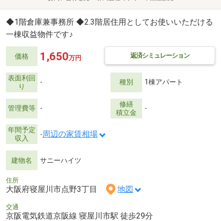
◆1階倉庫兼事務所 ◆2.3階居住用としてお使いいただける
一棟収益物件です♪
1,650
返済シミュレーション
価格
万円
表面利回
-
種別
1棟アパート
り
修繕
管理費等
-
-
積立金
年間予定
周辺の家賃相場
-
収入
建物名
サニーハイツ
住所
大阪府寝屋川市点野3丁目
地図
交通
京阪電気鉄道京阪線 寝屋川市駅 徒歩29分