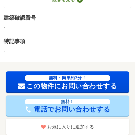
・買い物
スーパー（150m）、コンビニ（100m）、ドラッグストア
建築確認番号
（110m）
・その他施設
-
銀行（280m）
特記事項
※賃料内訳 ・家賃：月額３４，０００円 ・管理費：月
額６，５４０円 ・水道料金：月額２，０００円（徴収は
-
２ヶ月に１回偶数月）※水道代は毎月検針約１，６００円
程度■３沿線以上利用可■司法書士売主指定 【設備・特記
事項備考】専用バス・専用トイレ
無料・簡単約2分！
この物件にお問い合わせする
無料！
電話でお問い合わせする
お気に入りに追加する