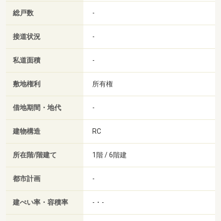
総戸数
-
接道状況
-
私道面積
-
敷地権利
所有権
借地期間・地代
-
建物構造
RC
所在階/階建て
1階 / 6階建
都市計画
-
建ぺい率・容積率
-・-