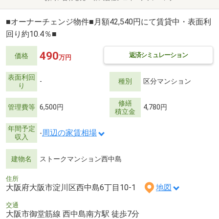
■オーナーチェンジ物件■月額42,540円にて賃貸中・表面利
回り約10.4％■
490
返済シミュレーション
価格
万円
表面利回
-
種別
区分マンション
り
修繕
管理費等
6,500円
4,780円
積立金
年間予定
周辺の家賃相場
-
収入
建物名
ストークマンション西中島
住所
大阪府大阪市淀川区西中島6丁目10-1
地図
交通
大阪市御堂筋線 西中島南方駅 徒歩7分