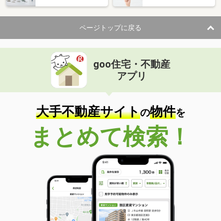
ページトップに戻る
goo住宅・不動産
アプリ
大手不動産サイト
物件
の
を
まとめて検索！