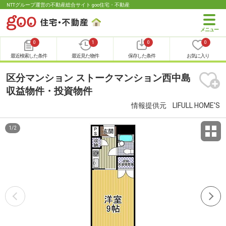
NTTグループ運営の不動産総合サイト goo住宅・不動産
0
1
0
0
最近検索した条件
最近見た物件
保存した条件
お気に入り
区分マンション ストークマンション西中島
収益物件・投資物件
情報提供元
LIFULL HOME'S
1
/
2