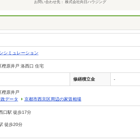
お問い合わせ先
株式会社向日ハウジング
ンシミュレーション
樫原井戸 洛西口 住宅
修繕積立金
-
区樫原井戸
行政データ
京都市西京区周辺の家賃相場
西口駅 徒歩17分
 徒歩20分