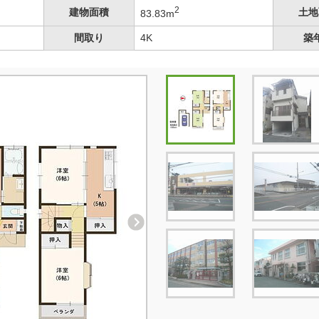
2
建物面積
土地
83.83m
間取り
4K
築