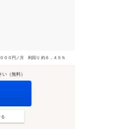
０００円／月 利回り 約６．４５％
さい（無料）
する