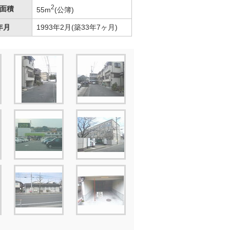
2
面積
55m
(公簿)
年月
1993年2月(築33年7ヶ月)