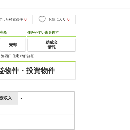
0
0
存した検索条件
お気に入り
売る
住みやすい街を探す
助成金
売却
情報
洛西口 住宅 物件詳細
収益物件・投資物件
定収入
-