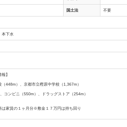
国土法
不要
・本下水
情報】
（448m）、京都市立樫原中学校（1,367m）
）、コンビニ（550m）、ドラッグストア（254m）
料は家賃の１ヶ月分※敷金１７万円は持ち回り