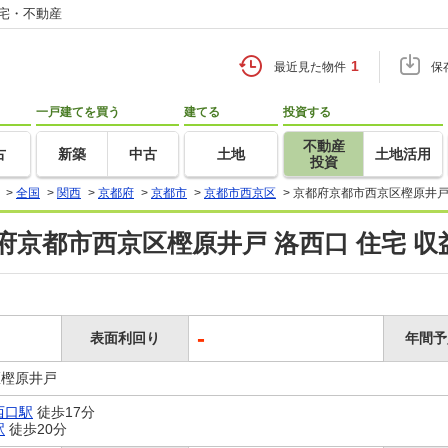
住宅・不動産
1
最近見た物件
保
一戸建てを買う
建てる
投資する
不動産
古
新築
中古
土地
土地活用
投資
>
全国
>
関西
>
京都府
>
京都市
>
京都市西京区
>
京都府京都市西京区樫原井戸 
府京都市西京区樫原井戸 洛西口 住宅 
-
表面利回り
年間予
区樫原井戸
西口駅
徒歩17分
駅
徒歩20分