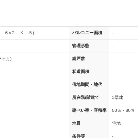
洋 ６×２ Ｋ ５)
バルコニー面積
-
管理形態
-
7ヶ月)
総戸数
-
路
私道面積
-
借地期間・地代
-
所在階/階建て
3階建
建ぺい率・容積率
50％・80％
地目
宅地
条件等
-