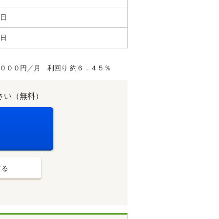
0日
7日
０００円／月 利回り 約６．４５％
さい（無料）
する