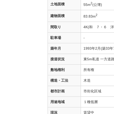
2
土地面積
55m
(公簿)
2
建物面積
83.83m
間取り
4K(和 ７・６ 
駐車場
-
築年月
1993年2月(築33年
接道状況
東5m私道 一方道
敷地権利
所有権
構造・工法
木造
都市計画
市街化区域
用途地域
１種低層
現況
賃貸中