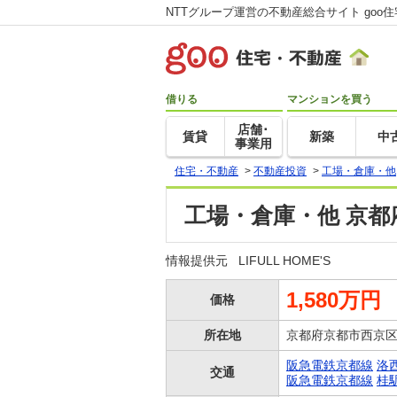
NTTグループ運営の不動産総合サイト goo
借りる
マンションを買う
店舗･
賃貸
新築
中
事業用
住宅・不動産
>
不動産投資
>
工場・倉庫・他
工場・倉庫・他 京都
情報提供元
LIFULL HOME'S
1,580万円
価格
所在地
京都府京都市西京
阪急電鉄京都線
洛
交通
阪急電鉄京都線
桂