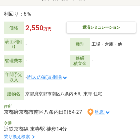
利回り：6％
2,550
返済シミュレーション
価格
万円
表面利回
-
種別
工場・倉庫・他
り
修繕
管理費等
-
-
積立金
年間予定
周辺の家賃相場
-
収入
建物名
京都府京都市南区八条内田町 東寺 住宅
住所
京都府京都市南区八条内田町64-27
地図
交通
近鉄京都線 東寺駅 徒歩14分
乗り換え検索