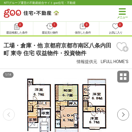
NTTグループ運営の不動産総合サイト goo住宅・不動産
0
1
0
0
最近検索した条件
最近見た物件
保存した条件
お気に入り
工場・倉庫・他 京都府京都市南区八条内田
町 東寺 住宅 収益物件・投資物件
情報提供元
LIFULL HOME'S
1
/
14