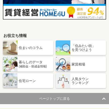
お役立ち情報
「住みたい街」
住まいのコラム
を見つけよう
暮らしのデータ
家賃相場
(補助金・助成金情報)
人気タウン
住宅ローン
ランキング
ページトップに戻る