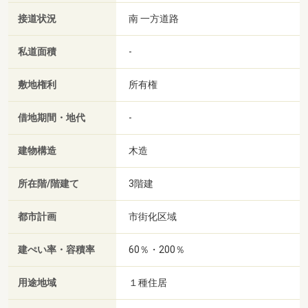
接道状況
南 一方道路
私道面積
-
敷地権利
所有権
借地期間・地代
-
建物構造
木造
所在階/階建て
3階建
都市計画
市街化区域
建ぺい率・容積率
60％・200％
用途地域
１種住居