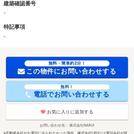
建築確認番号
コンビニ（450m）
・その他施設
-
総合病院（500m）、公園（600m）、銀行（30m）
特記事項
引渡し時期相談内容：相談可能
-
無料・簡単約2分！
この物件にお問い合わせする
無料！
電話でお問い合わせする
お気に入りに追加する
お問い合わせ先
株式会社NARUI
※不動産会社がお電話に出られなかった場合、株式会社LIFULLは電話会社が提