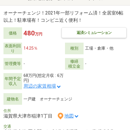
オーナーチェンジ！2021年一部リフォーム済！全居室6帖
以上！駐車場有！コンビニ近く便利！
480
返済シミュレーション
価格
万円
表面利回
14.25％
種別
工場・倉庫・他
り
修繕
管理費等
-
-
積立金
68万円(想定月収 : 6万
年間予定
円)
収入
周辺の家賃相場
建物名
一戸建 オーナーチェンジ
住所
滋賀県大津市稲津1丁目
地図
交通