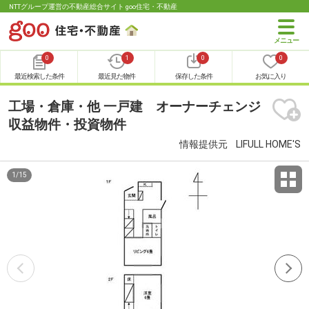
NTTグループ運営の不動産総合サイト goo住宅・不動産
0
1
0
0
最近検索した条件
最近見た物件
保存した条件
お気に入り
工場・倉庫・他 一戸建 オーナーチェンジ
収益物件・投資物件
情報提供元
LIFULL HOME'S
1
/
15