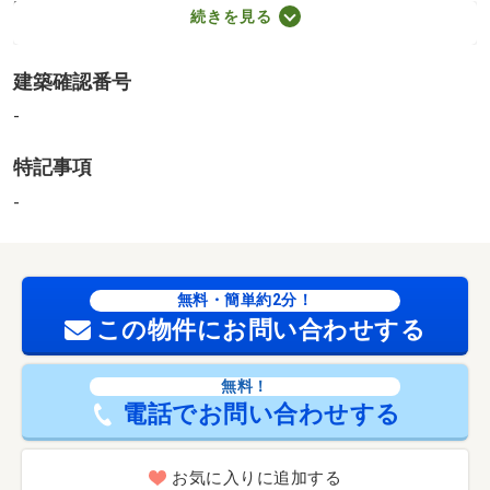
田上小学校（2,300m）、田上中学校（4,120m）
続きを見る
・買い物
スーパー（1,816m）、コンビニ（248m）、ドラッグスト
建築確認番号
ア（1,989m）
・その他施設
-
公園（1,337m）、銀行（1,912m）、恩徳寺会 田上保育園
特記事項
（473m）
［物件コード］０８２００１－４７３６１、■売主の契約
-
不適合責任免責（設備も含む）■現状有姿および公簿取引■
新たな境界標の設置は行いません■２０２１年１月リフォ
ーム：トイレ＆洗面所＆床（フローリング等）、壁＆天井
無料・簡単約2分！
（クロス、塗装等）、外壁■年間賃料：６８４０００円
この物件にお問い合わせする
【設備・特記事項備考】満室賃貸中
無料！
電話でお問い合わせする
お気に入りに追加する