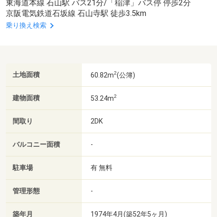
東海道本線 石山駅 バス21分/「稲津」バス停 停歩2分
京阪電気鉄道石坂線 石山寺駅 徒歩3.5km
乗り換え検索
2
土地面積
60.82m
(公簿)
2
建物面積
53.24m
間取り
2DK
バルコニー面積
-
駐車場
有 無料
管理形態
-
築年月
1974年4月(築52年5ヶ月)