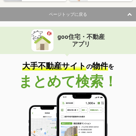
ページトップに戻る
goo住宅・不動産
アプリ
大手不動産サイト
物件
の
を
まとめて検索！