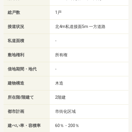
総戸数
1戸
接道状況
北4m私道接面5m 一方道路
私道面積
-
敷地権利
所有権
借地期間・地代
-
建物構造
木造
所在階/階建て
2階建
都市計画
市街化区域
建ぺい率・容積率
60％・200％