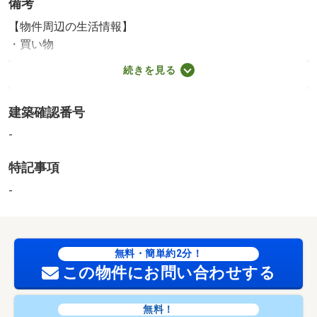
備考
【物件周辺の生活情報】
・買い物
スーパー（400m）、コンビニ（450m）、ドラッグストア
続きを見る
（620m）
・その他施設
建築確認番号
公園（850m）、銀行（650m）
■売主は司法書士は規定とさせて頂きます。■エアコンは３
-
台付いています。■メールボックスあります。■平置き■現
特記事項
況賃貸中のため、安定した賃料収入が見込めます。（現在
貸賃収益中 賃料１６万円表面利回り５．０８％）■落ち
-
着いた住環境です。■室内は綺麗にお使いです。■バルコニ
ーあります。 【駐車場備考】車種による 【設備・特記
事項備考】専用バス・専用トイレ・全居室収納
無料・簡単約2分！
この物件にお問い合わせする
無料！