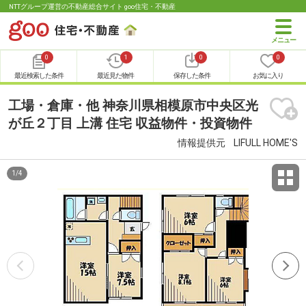
NTTグループ運営の不動産総合サイト goo住宅・不動産
0
1
0
0
最近検索した条件
最近見た物件
保存した条件
お気に入り
工場・倉庫・他 神奈川県相模原市中央区光
が丘２丁目 上溝 住宅 収益物件・投資物件
情報提供元
LIFULL HOME'S
1
/
4