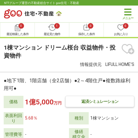
NTTグループ運営の不動産総合サイト goo住宅・不動産
0
1
0
0
最近検索した条件
最近見た物件
保存した条件
お気に入り
1棟マンション ドリーム桜台 収益物件・投
資物件
情報提供元
LIFULL HOME'S
●地下1階、1階店舗（全2店舗）●2～4階住戸●複数路線利
用可●
1億5,000
返済シミュレーション
価格
万円
表面利回
5.68％
種別
1棟マンション
り
修繕
管理費等
-
-
積立金