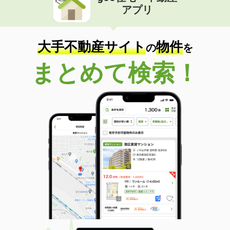
アプリ
大手不動産サイト
物件
の
を
まとめて検索！