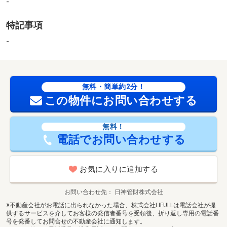
-
１ＤＫ×６戸、２店舗の総戸数８戸のＲＣアパートです♪
2
特記事項
敷地面積：97.53m
-
無料・簡単約2分！
この物件にお問い合わせする
無料！
電話でお問い合わせする
お気に入りに追加する
お問い合わせ先
日神管財株式会社
※不動産会社がお電話に出られなかった場合、株式会社LIFULLは電話会社が提
供するサービスを介してお客様の発信者番号を受領後、折り返し専用の電話番
号を発番してお問合せの不動産会社に通知します。