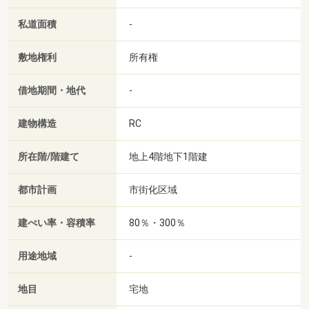
私道面積
-
敷地権利
所有権
借地期間・地代
-
建物構造
RC
所在階/階建て
地上4階地下1階建
都市計画
市街化区域
建ぺい率・容積率
80％・300％
用途地域
-
地目
宅地