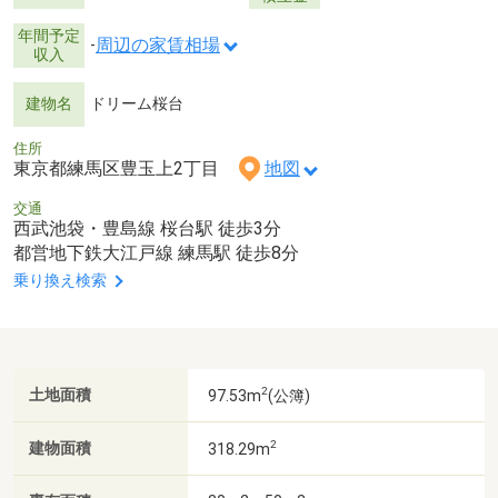
年間予定
周辺の家賃相場
-
収入
建物名
ドリーム桜台
住所
東京都練馬区豊玉上2丁目
地図
交通
西武池袋・豊島線 桜台駅 徒歩3分
都営地下鉄大江戸線 練馬駅 徒歩8分
乗り換え検索
2
土地面積
97.53m
(公簿)
2
建物面積
318.29m