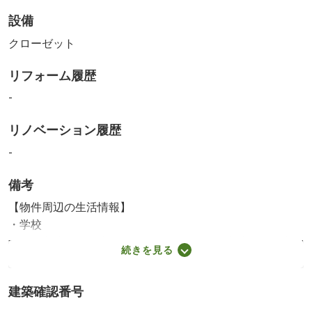
設備
クローゼット
リフォーム履歴
-
リノベーション履歴
-
備考
【物件周辺の生活情報】
・学校
練馬区立豊玉第二小学校（110m）、練馬区立豊玉第二中学
続きを見る
校（532m）
・買い物
建築確認番号
スーパー（182m）、コンビニ（21m）、ドラッグストア
（224m）