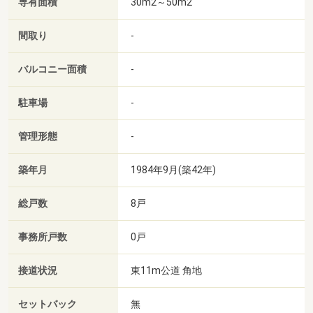
専有面積
30m2～50m2
間取り
-
バルコニー面積
-
駐車場
-
管理形態
-
築年月
1984年9月(築42年)
総戸数
8戸
事務所戸数
0戸
接道状況
東11m公道 角地
セットバック
無