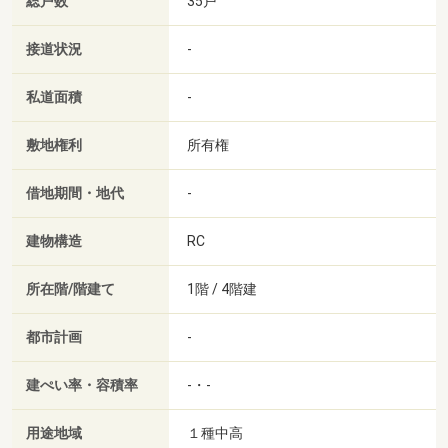
総戸数
35戸
接道状況
-
私道面積
-
敷地権利
所有権
借地期間・地代
-
建物構造
RC
所在階/階建て
1階 / 4階建
都市計画
-
建ぺい率・容積率
-・-
用途地域
１種中高