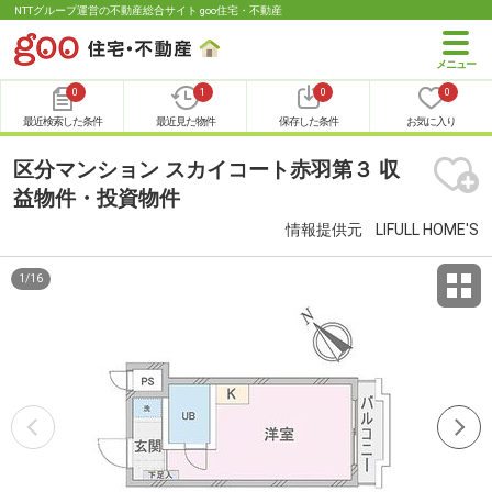
NTTグループ運営の不動産総合サイト goo住宅・不動産
0
1
0
0
最近検索した条件
最近見た物件
保存した条件
お気に入り
区分マンション スカイコート赤羽第３ 収
益物件・投資物件
情報提供元
LIFULL HOME'S
1
/
16