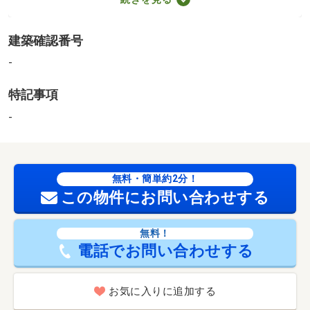
（700m）
【設備・特記事項備考】専用バス・専用トイレ
建築確認番号
法令等制限：空き状況は管理会社へ要確認（駐車場）
-
特記事項
-
無料・簡単約2分！
この物件にお問い合わせする
無料！
電話でお問い合わせする
お気に入りに追加する