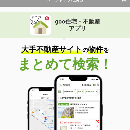
goo住宅・不動産
アプリ
大手不動産サイト
物件
の
を
まとめて検索！