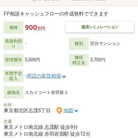
FP相談キャッシュフローの作成無料でできます
900
返済シミュレーション
価格
万円
表面利回
-
種別
区分マンション
り
修繕
管理費等
5,500円
3,700円
積立金
年間予定
周辺の家賃相場
-
収入
建物名
スカイコート赤羽第３
住所
東京都北区志茂5丁目
地図
交通
東京メトロ南北線 志茂駅 徒歩9分
東京メトロ南北線 赤羽岩淵駅 徒歩12分