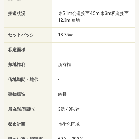
接道状況
東5.1m公道接面4.5m 東3m私道接面
12.3m 角地
セットバック
18.75㎡
私道面積
-
敷地権利
所有権
借地期間・地代
-
建物構造
鉄骨
所在階/階建て
3階 / 3階建
都市計画
市街化区域
60％・200％