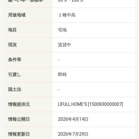
建ぺい率・容積率
用途地域
１種中高
地目
宅地
現況
賃貸中
条件等
-
引渡し
即時
国土法
-
情報提供元
LIFULL HOME'S [1500830000007]
情報公開日
2026年4月14日
情報更新日
2026年7月29日