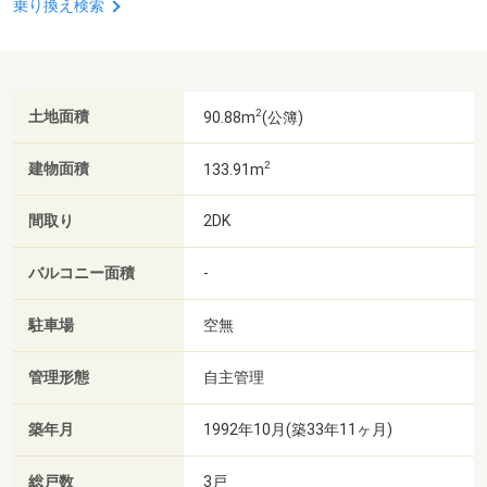
乗り換え検索
2
土地面積
90.88m
(公簿)
2
建物面積
133.91m
間取り
2DK
バルコニー面積
-
駐車場
空無
管理形態
自主管理
築年月
1992年10月(築33年11ヶ月)
総戸数
3戸