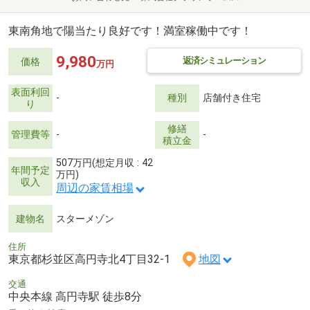
東南角地で陽当たり良好です！満室稼働中です！
9,980
返済シミュレーション
価格
万円
表面利回
-
種別
店舗付き住宅
り
修繕
管理費等
-
-
積立金
507万円(想定月収 : 42
年間予定
万円)
収入
周辺の家賃相場
建物名
スターメゾン
住所
東京都杉並区高円寺北4丁目32-1
地図
交通
中央本線 高円寺駅 徒歩8分