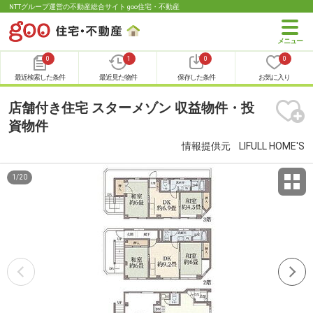
NTTグループ運営の不動産総合サイト goo住宅・不動産
0
1
0
0
最近検索した条件
最近見た物件
保存した条件
お気に入り
店舗付き住宅 スターメゾン 収益物件・投
資物件
情報提供元
LIFULL HOME'S
1
/
20