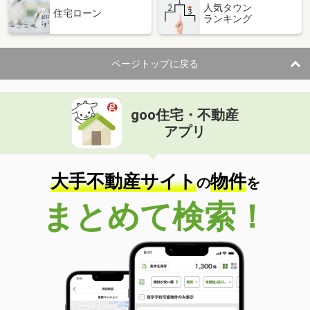
人気タウン
住宅ローン
ランキング
ページトップに戻る
goo住宅・不動産
アプリ
大手不動産サイト
物件
の
を
まとめて検索！