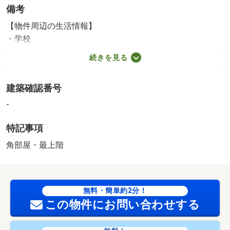
備考
【物件周辺の生活情報】
・学校
杉並区立馬橋小学校（530m）、杉並区立杉森中学校
続きを見る
（700m）
・買い物
建築確認番号
スーパー（570m）、コンビニ（260m）、ドラッグストア
（600m）
-
・その他施設
特記事項
総合病院（610m）、公園（560m）、銀行（590m）
現況、満室稼働中です。 【間取り備考】１階店舗に車庫
角部屋・最上階
部分が含まれています。１階はトイレのみ・バスなし
【駐車場備考】１階入居者の駐車場利用可能です。 【設
備・特記事項備考】満室賃貸中・専用バス・専用トイレ・
無料・簡単約2分！
耐震構造・全居室収納
この物件にお問い合わせする
2
敷地面積：73.78m
販売戸数：1戸