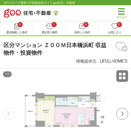
NTTグループ運営の不動産総合サイト goo住宅・不動産
0
1
0
0
最近検索した条件
最近見た物件
保存した条件
お気に入り
区分マンション ＺＯＯＭ日本橋浜町 収益
物件・投資物件
情報提供元
LIFULL HOME'S
1
/
1