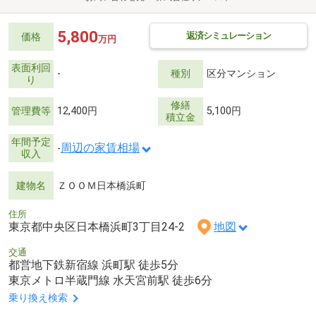
5,800
返済シミュレーション
価格
万円
表面利回
-
種別
区分マンション
り
修繕
管理費等
12,400円
5,100円
積立金
年間予定
周辺の家賃相場
-
収入
建物名
ＺＯＯＭ日本橋浜町
住所
東京都中央区日本橋浜町3丁目24-2
地図
交通
都営地下鉄新宿線 浜町駅 徒歩5分
東京メトロ半蔵門線 水天宮前駅 徒歩6分
乗り換え検索