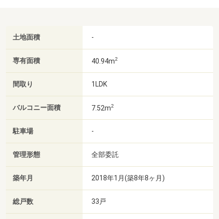
土地面積
-
2
専有面積
40.94m
間取り
1LDK
2
バルコニー面積
7.52m
駐車場
-
管理形態
全部委託
築年月
2018年1月(築8年8ヶ月)
総戸数
33戸