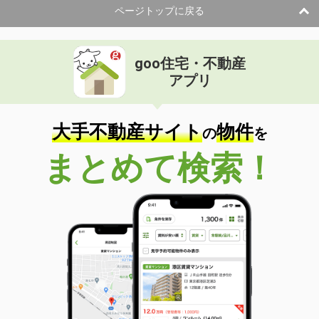
ページトップに戻る
goo住宅・不動産
アプリ
大手不動産サイト
物件
の
を
まとめて検索！