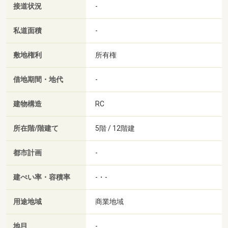
接道状況
-
私道面積
-
敷地権利
所有権
借地期間・地代
-
建物構造
RC
所在階/階建て
5階 / 12階建
都市計画
-
建ぺい率・容積率
-・-
用途地域
商業地域
地目
-