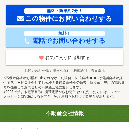
契約不適合責任免責 ・境界非明示 ・図面と現況が異な
無料・簡単約2分！
る場合は現況を優先とします。 【駐車場備考】・駐車１
この物件にお問い合わせする
台可能（車種制限あり） 【設備・特記事項備考】専用バ
ス・専用トイレ
販売戸数：1戸
無料！
電話でお問い合わせする
お気に入りに追加する
お問い合わせ先
埼玉相互住宅株式会社 春日部店
※不動産会社がお電話に出られなかった場合、株式会社LIFULLは電話会社が提
供するサービスを介してお客様の発信者番号を受領後、折り返し専用の電話番
号を発番してお問合せの不動産会社に通知します。
※0037で始まる電話番号に携帯電話からお問合せいただいた方には、ショート
メッセージ(SMS)によるお問合せ完了通知をお届けする場合があります。
不動産会社情報