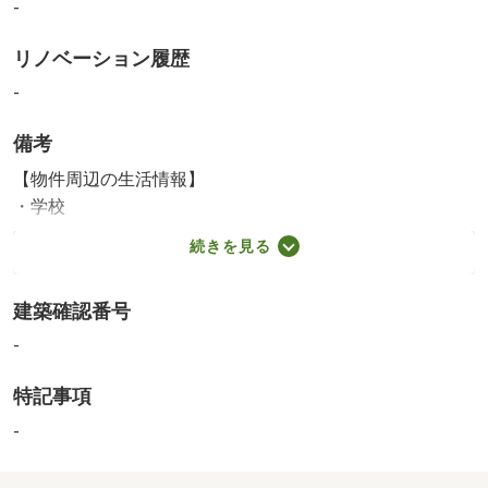
-
リノベーション履歴
-
備考
【物件周辺の生活情報】
・学校
上尾市立平方小学校（1,300m）、上尾市立太平中学校
続きを見る
（2,300m）
・買い物
建築確認番号
スーパー（2,000m）、コンビニ（550m）、ドラッグスト
ア（2,430m）、商店街（2,300m）
-
・その他施設
特記事項
公園（620m）、銀行（1,960m）、つつじが丘認定こども
園（330m）
-
月額賃料：５０ ０００円、年間賃料：６００ ０００
円、表面利回り：１０．３％ ・６月から賃貸予定 ・