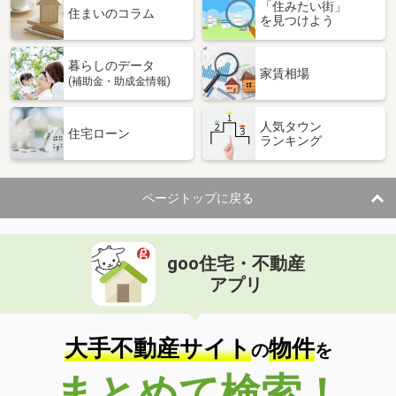
「住みたい街」
住まいのコラム
を見つけよう
暮らしのデータ
家賃相場
(補助金・助成金情報)
人気タウン
住宅ローン
ランキング
ページトップに戻る
goo住宅・不動産
アプリ
大手不動産サイト
物件
の
を
まとめて検索！