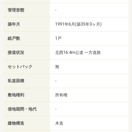
管理形態
-
築年月
1991年6月(築35年3ヶ月)
総戸数
1戸
接道状況
北西16.4m公道 一方道路
セットバック
無
私道面積
-
敷地権利
所有権
借地期間・地代
-
建物構造
木造