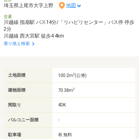
埼玉県上尾市大字上野
地図
交通
川越線 指扇駅 バス14分/「リハビリセンター」バス停 停歩
2分
川越線 西大宮駅 徒歩4.4km
乗り換え検索
2
土地面積
100.2m
(公簿)
2
建物面積
70.38m
間取り
4DK
バルコニー面積
-
駐車場
有 無料