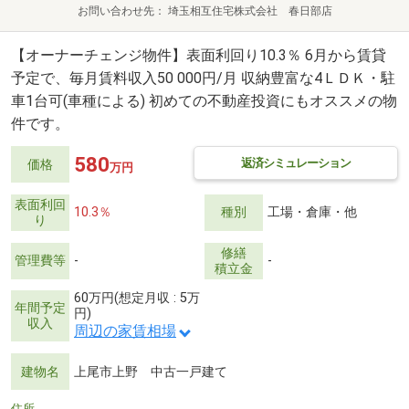
お問い合わせ先
埼玉相互住宅株式会社 春日部店
【オーナーチェンジ物件】表面利回り10.3％ 6月から賃貸
予定で、毎月賃料収入50 000円/月 収納豊富な4ＬＤＫ・駐
車1台可(車種による) 初めての不動産投資にもオススメの物
件です。
580
返済シミュレーション
価格
万円
表面利回
10.3％
種別
工場・倉庫・他
り
修繕
管理費等
-
-
積立金
60万円(想定月収 : 5万
年間予定
円)
収入
周辺の家賃相場
建物名
上尾市上野 中古一戸建て
住所