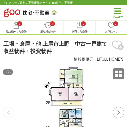
NTTグループ運営の不動産総合サイト goo住宅・不動産
0
1
0
0
最近検索した条件
最近見た物件
保存した条件
お気に入り
工場・倉庫・他 上尾市上野 中古一戸建て
収益物件・投資物件
情報提供元
LIFULL HOME'S
1
/
20