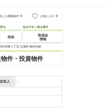
0
0
存した検索条件
お気に入り
売る
住みやすい街を探す
助成金
売却
情報
和区領家３丁目 北浦和 物件詳細
益物件・投資物件
定収入
-