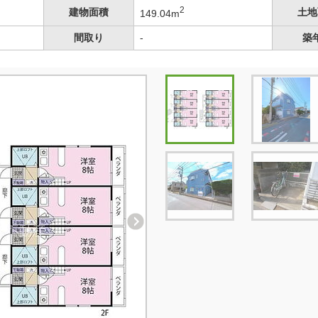
2
建物面積
土地
149.04m
間取り
-
築