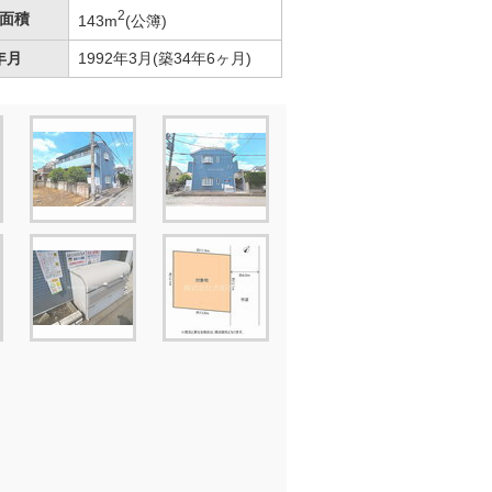
2
面積
143m
(公簿)
年月
1992年3月(築34年6ヶ月)