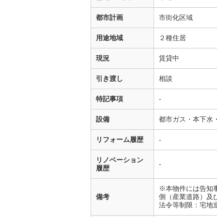
都市計画
市街化区域
用途地域
２種住居
現況
賃貸中
引き渡し
相談
特記事項
-
設備
都市ガス・本下水
リフォーム履歴
-
リノベーション
-
履歴
※本物件には告知
備考
側（産業道路）及
法令等制限：宅地