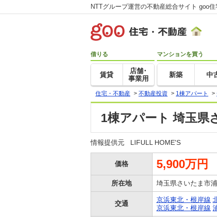
NTTグループ運営の不動産総合サイト goo
借りる
マンションを買う
店舗･
賃貸
新築
中
事業用
住宅・不動産
>
不動産投資
>
1棟アパート
>
1棟アパート 埼玉県
情報提供元
LIFULL HOME'S
5,900万円
価格
所在地
埼玉県さいたま市浦
京浜東北・根岸線
交通
京浜東北・根岸線