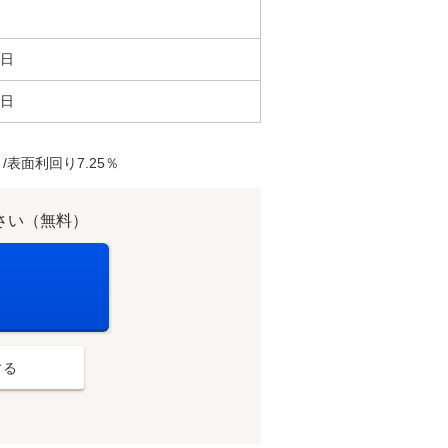
8日
2日
表面利回り7.25％
さい（無料）
する