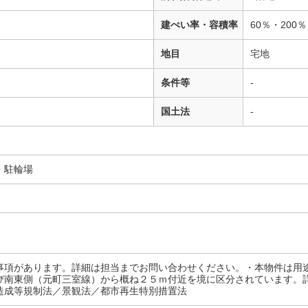
建ぺい率・容積率
60％・200％
地目
宅地
条件等
-
国土法
-
・駐輪場
事項があります。詳細は担当までお問い合わせください。・本物件は用
び南東側（元町三室線）から概ね２５ｍ付近を境に区分されています。
造成等規制法／景観法／都市再生特別措置法