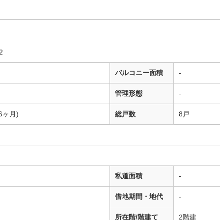
2
バルコニー面積
-
管理形態
-
6ヶ月)
総戸数
8戸
私道面積
-
借地期間・地代
-
所在階/階建て
2階建