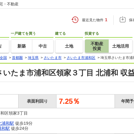
住宅・不動産
1
最近見た物件
保
一戸建てを買う
建てる
投資する
不動産
古
新築
中古
土地
土地活用
投資
全国
>
首都圏
>
埼玉県
>
さいたま市
>
さいたま市浦和区
>
埼玉県さいたま市浦
さいたま市浦和区領家３丁目 北浦和 収
7.25％
表面利回り
年間予
和区領家3丁目
北浦和駅
徒歩19分
浦和駅
徒歩24分