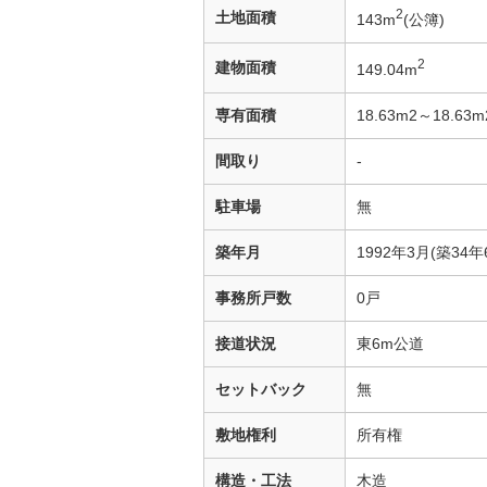
2
土地面積
143m
(公簿)
2
建物面積
149.04m
専有面積
18.63m2～18.63m
間取り
-
駐車場
無
築年月
1992年3月(築34年
事務所戸数
0戸
接道状況
東6m公道
セットバック
無
敷地権利
所有権
構造・工法
木造