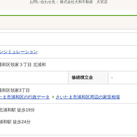
お問い合わせ先
株式会社大和不動産 大宮店
ンシミュレーション
浦和区領家３丁目 北浦和
修繕積立金
-
浦和区領家3丁目
たま市浦和区の行政データ
さいたま市浦和区周辺の家賃相場
北浦和駅 徒歩19分
浦和駅 徒歩24分