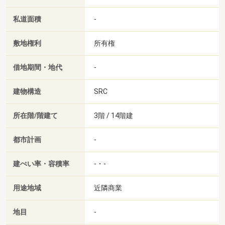
私道面積
-
敷地権利
所有権
借地期間・地代
-
建物構造
SRC
所在階/階建て
3階 / 14階建
都市計画
-
建ぺい率・容積率
-・-
用途地域
近隣商業
地目
-