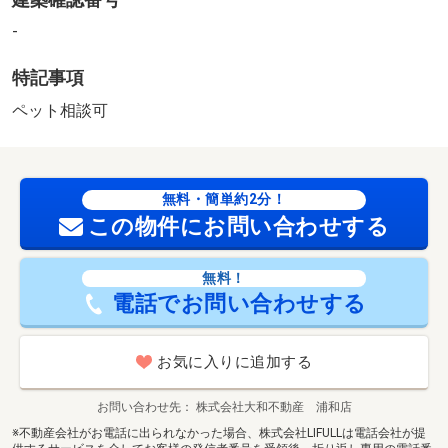
スーパー（260m）、コンビニ（112m）、ドラッグストア
（702m）
-
・その他施設
特記事項
総合病院（582m）、公園（370m）、神戸幼稚園（376m）
※オーナーチェンジ物件 【駐車場備考】抽選制 【設
ペット相談可
備・特記事項備考】専用バス・専用トイレ
法令等制限：宅地造成等規制法／景観法
無料・簡単約2分！
この物件にお問い合わせする
無料！
電話でお問い合わせする
お気に入りに追加する
お問い合わせ先
株式会社大和不動産 浦和店
※不動産会社がお電話に出られなかった場合、株式会社LIFULLは電話会社が提