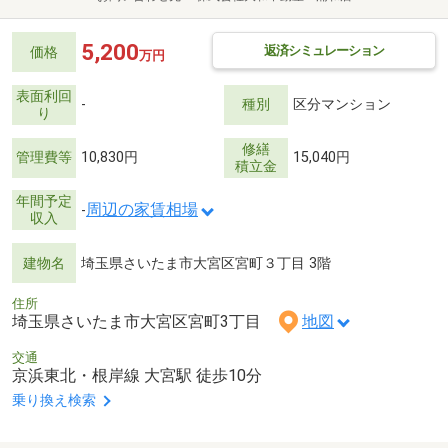
5,200
返済シミュレーション
価格
万円
表面利回
-
種別
区分マンション
り
修繕
管理費等
10,830円
15,040円
積立金
年間予定
周辺の家賃相場
-
収入
建物名
埼玉県さいたま市大宮区宮町３丁目 3階
住所
埼玉県さいたま市大宮区宮町3丁目
地図
交通
京浜東北・根岸線 大宮駅 徒歩10分
乗り換え検索