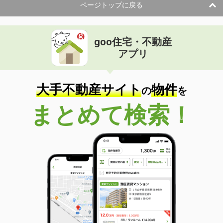
ページトップに戻る
goo住宅・不動産
アプリ
大手不動産サイト
物件
の
を
まとめて検索！