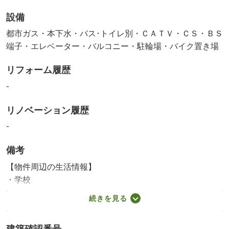
設備
都市ガス・本下水・バス･トイレ別・ＣＡＴＶ・ＣＳ・ＢＳ
端子・エレベーター・バルコニー・駐輪場・バイク置き場
リフォーム履歴
-
リノベーション履歴
-
備考
【物件周辺の生活情報】
・学校
さいたま市立大宮北小学校（196m）、さいたま市立大宮北
続きを見る
中学校（1,463m）
・買い物
建築確認番号