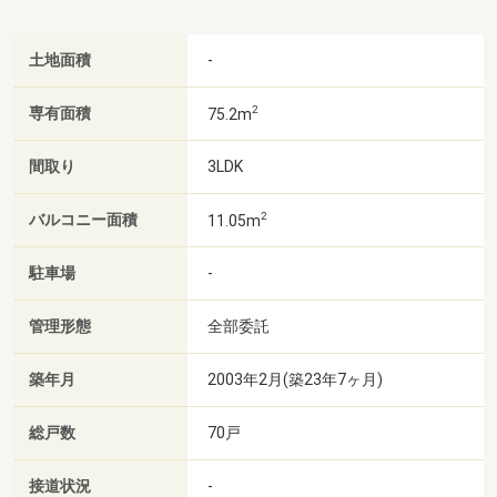
土地面積
-
2
専有面積
75.2m
間取り
3LDK
2
バルコニー面積
11.05m
駐車場
-
管理形態
全部委託
築年月
2003年2月(築23年7ヶ月)
総戸数
70戸
接道状況
-