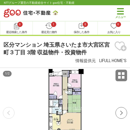
NTTグループ運営の不動産総合サイト goo住宅・不動産
0
1
0
0
最近検索した条件
最近見た物件
保存した条件
お気に入り
区分マンション 埼玉県さいたま市大宮区宮
町３丁目 3階 収益物件・投資物件
情報提供元
LIFULL HOME'S
1
/
2