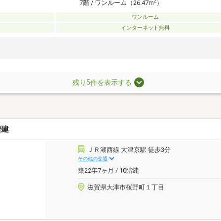
2
7階 / ワンルーム（26.47m
）
ワンルーム
インターネット無料
残り5件を表示する
階建
ＪＲ湖西線 大津京駅 徒歩3分
その他の交通
築22年7ヶ月 / 10階建
滋賀県大津市桜野町１丁目