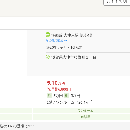
湖西線 大津京駅 徒歩4分
その他の交通
築20年7ヶ月 / 10階建
滋賀県大津市桜野町１丁目
5.10
万円
管理費6,800円
3万円
5万円
2
2階 / ワンルーム（26.47m
）
ワンルーム
角部屋
造の1Ｒの登場です！