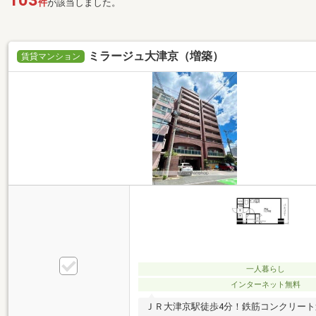
103
件
が該当しました。
ミラージュ大津京（増築）
賃貸マンション
一人暮らし
インターネット無料
ＪＲ大津京駅徒歩4分！鉄筋コンクリート