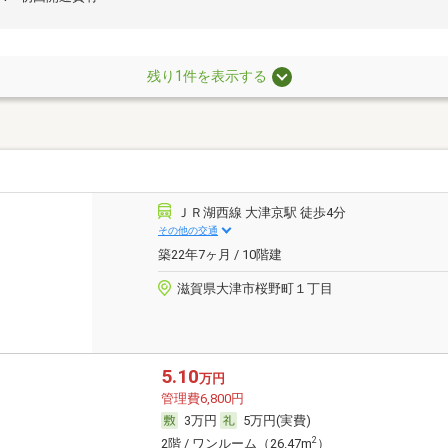
残り1件を表示する
ＪＲ湖西線 大津京駅 徒歩4分
その他の交通
築22年7ヶ月 / 10階建
滋賀県大津市桜野町１丁目
5.10
万円
管理費6,800円
3万円
5万円(実費)
2
2階 / ワンルーム（26.47m
）