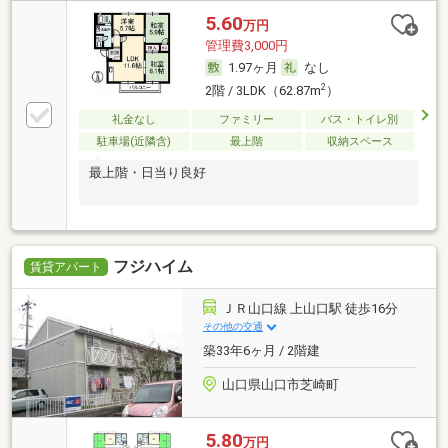
5.60
万円
管理費3,000円
1.97ヶ月
なし
2
2階 / 3LDK（62.87m
）
礼金なし
ファミリー
バス・トイレ別
駐車場(近隣含)
最上階
収納スペース
最上階・日当り良好
フジハイム
賃貸アパート
ＪＲ山口線 上山口駅 徒歩16分
その他の交通
築33年6ヶ月 / 2階建
山口県山口市芝崎町
5.80
万円