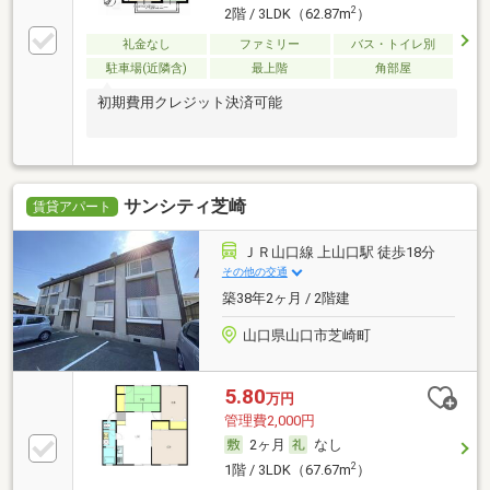
2
2階 / 3LDK（62.87m
）
礼金なし
ファミリー
バス・トイレ別
駐車場(近隣含)
最上階
角部屋
初期費用クレジット決済可能
サンシティ芝崎
賃貸アパート
ＪＲ山口線 上山口駅 徒歩18分
その他の交通
築38年2ヶ月 / 2階建
山口県山口市芝崎町
5.80
万円
管理費2,000円
2ヶ月
なし
2
1階 / 3LDK（67.67m
）