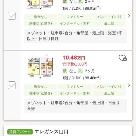
なし
2ヶ月
2
1階 / 3LDK（88.95m
）
敷金なし
ファミリー
バス・トイレ別
駐車場(近隣含)
インターネット無料
最上階
メゾネット・駐車場2台分・角部屋・最上階・浴室1坪
以上・日当り良好
10.48
万円
管理費6,500円
なし
2ヶ月
2
1階 / 3LDK（88.48m
）
敷金なし
ファミリー
バス・トイレ別
駐車場(近隣含)
インターネット無料
最上階
メゾネット・駐車場2台分・角部屋・最上階・日当り
良好
エレガンス山口
賃貸アパート