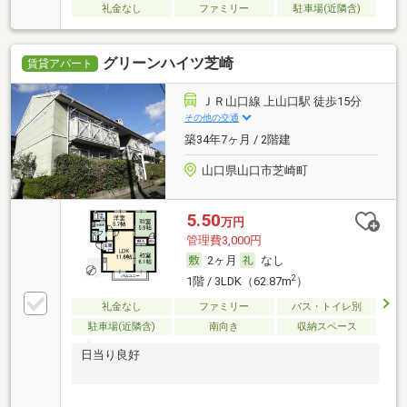
礼金なし
ファミリー
駐車場(近隣含)
グリーンハイツ芝崎
賃貸アパート
ＪＲ山口線 上山口駅 徒歩15分
その他の交通
築34年7ヶ月 / 2階建
山口県山口市芝崎町
5.50
万円
管理費3,000円
2ヶ月
なし
2
1階 / 3LDK（62.87m
）
礼金なし
ファミリー
バス・トイレ別
駐車場(近隣含)
南向き
収納スペース
日当り良好