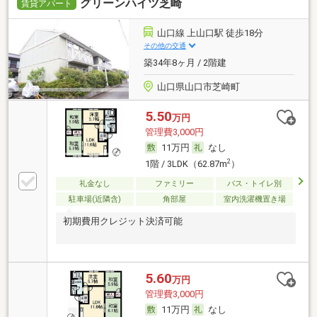
グリーンハイツ芝崎
賃貸アパート
山口線 上山口駅 徒歩18分
その他の交通
築34年8ヶ月 / 2階建
山口県山口市芝崎町
5.50
万円
管理費3,000円
11万円
なし
2
1階 / 3LDK（62.87m
）
礼金なし
ファミリー
バス・トイレ別
駐車場(近隣含)
角部屋
室内洗濯機置き場
初期費用クレジット決済可能
5.60
万円
管理費3,000円
11万円
なし