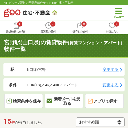
NTTグループ運営の不動産総合サイト goo住宅・不動産
1
0
0
0
最近検索した条件
最近見た物件
保存した条件
お気に入り
宮野駅(山口県)の賃貸物件
(賃貸マンション・アパート)
物件一覧
駅
変更する
山口線/宮野
条件
変更する
3LDK(+S)／4K／4DK／アパート
新着メールを受
検索条件を保存
アプリで探す
取る
15
件
が該当しました。