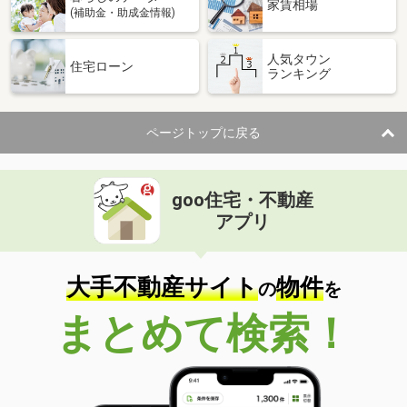
家賃相場
(補助金・助成金情報)
人気タウン
住宅ローン
ランキング
ページトップに戻る
goo住宅・不動産
アプリ
大手不動産サイト
物件
の
を
まとめて検索！