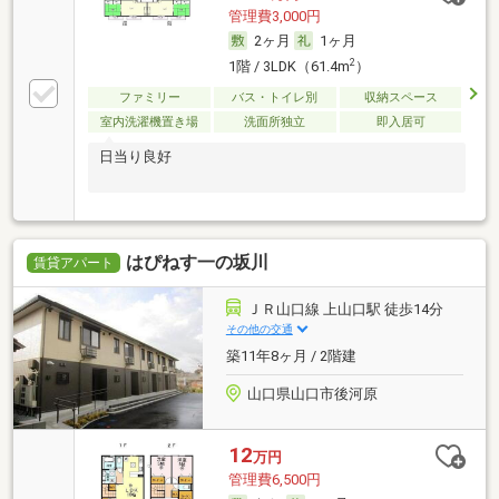
管理費3,000円
2ヶ月
1ヶ月
2
1階 / 3LDK（61.4m
）
ファミリー
バス・トイレ別
収納スペース
室内洗濯機置き場
洗面所独立
即入居可
日当り良好
はぴねす一の坂川
賃貸アパート
ＪＲ山口線 上山口駅 徒歩14分
その他の交通
築11年8ヶ月 / 2階建
山口県山口市後河原
12
万円
管理費6,500円