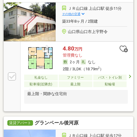
ＪＲ山口線 上山口駅 徒歩11分
その他の交通
築33年8ヶ月 / 2階建
山口県山口市上宇野令
4.80
万円
管理費なし
2ヶ月
なし
2
2階 / 3LDK（18.79m
）
礼金なし
ファミリー
バス・トイレ別
駐車場(近隣含)
最上階
駐輪場
最上階・閑静な住宅街
グランベール後河原
賃貸アパート
ＪＲ山口線 上山口駅 徒歩17分