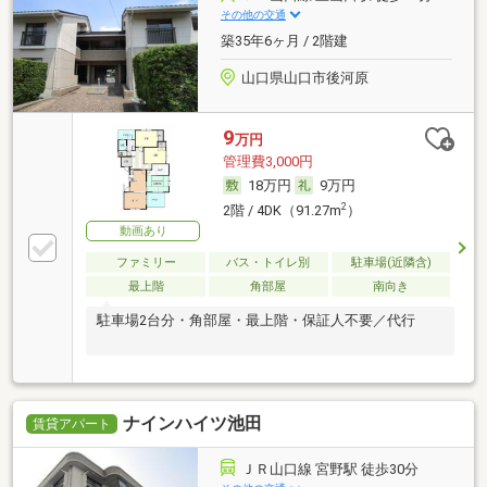
その他の交通
築35年6ヶ月 / 2階建
山口県山口市後河原
9
万円
管理費3,000円
18万円
9万円
2
2階 / 4DK（91.27m
）
動画あり
ファミリー
バス・トイレ別
駐車場(近隣含)
最上階
角部屋
南向き
駐車場2台分・角部屋・最上階・保証人不要／代行
ナインハイツ池田
賃貸アパート
ＪＲ山口線 宮野駅 徒歩30分