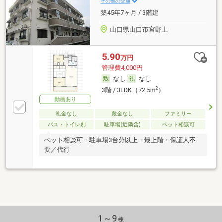
その他の交通
築45年7ヶ月 / 3階建
山口県山口市宮野上
5.90
万円
管理費4,000円
なし
なし
2
3階 / 3LDK（72.5m
）
動画あり
礼金なし
敷金なし
ファミリー
バス・トイレ別
駐車場(近隣含)
ペット相談可
ペット相談可・駐車場3台分以上・最上階・保証人不
要／代行
1～9
棟