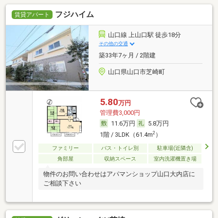
フジハイム
賃貸アパート
山口線 上山口駅 徒歩18分
その他の交通
築33年7ヶ月 / 2階建
山口県山口市芝崎町
5.80
万円
管理費3,000円
11.6万円
5.8万円
2
1階 / 3LDK（61.4m
）
ファミリー
バス・トイレ別
駐車場(近隣含)
角部屋
収納スペース
室内洗濯機置き場
物件のお問い合わせはアパマンショップ山口大内店に
ご相談下さい