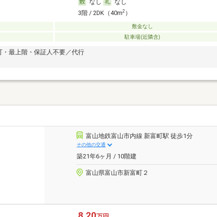
なし
なし
2
3階 / 2DK（40m
）
敷金なし
駐車場(近隣含)
可・最上階・保証人不要／代行
富山地鉄富山市内線 新富町駅 徒歩1分
その他の交通
築21年6ヶ月 / 10階建
富山県富山市新富町２
8.20
万円