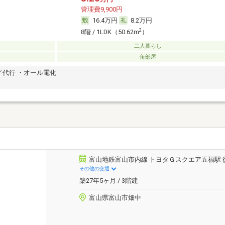
管理費9,900円
16.4万円
8.2万円
2
8階 / 1LDK（50.62m
）
二人暮らし
角部屋
代行 ・オール電化
富山地鉄富山市内線 トヨタＧスクエア五福駅 
その他の交通
築27年5ヶ月 / 3階建
富山県富山市畑中