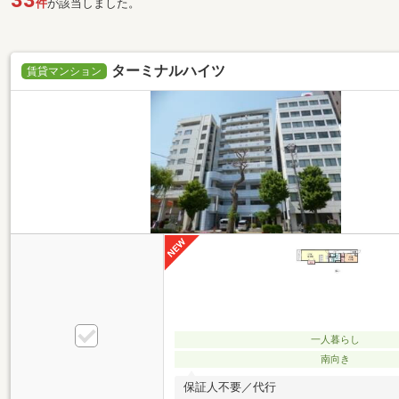
33
件
が該当しました。
ターミナルハイツ
賃貸マンション
一人暮らし
南向き
保証人不要／代行