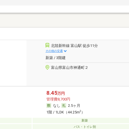
北陸新幹線 富山駅 徒歩11分
その他の交通
新築 / 3階建
富山県富山市神通町２
8.45
万円
管理費8,700円
なし
2.5ヶ月
2
1階 / 1LDK（44.25m
）
新築
バス・トイレ別