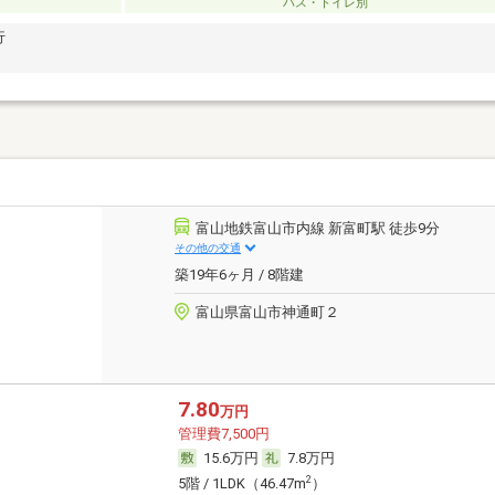
バス・トイレ別
行
富山地鉄富山市内線 新富町駅 徒歩9分
その他の交通
築19年6ヶ月 / 8階建
富山県富山市神通町２
7.80
万円
管理費7,500円
15.6万円
7.8万円
2
5階 / 1LDK（46.47m
）