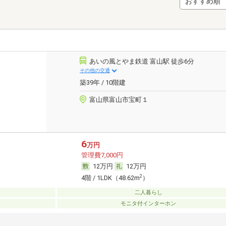
あいの風とやま鉄道 富山駅 徒歩6分
その他の交通
築39年 / 10階建
富山県富山市宝町１
6
万円
管理費7,000円
12万円
12万円
2
4階 / 1LDK（48.62m
）
二人暮らし
モニタ付インターホン