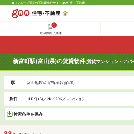
NTTグループ運営の不動産総合サイト goo住宅・不動産
1
最近検索した条件
新富町駅(富山県)の賃貸物件
(賃貸マンション・アパ
駅
富山地鉄富山市内線/新富町
条件
1LDK(+S)／2K／2DK／マンション
検索条件を保存