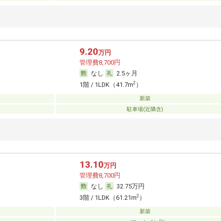
9.20
万円
管理費8,700円
なし
2.5ヶ月
2
1階 / 1LDK（41.7m
）
新築
駐車場(近隣含)
13.10
万円
管理費8,700円
なし
32.75万円
2
3階 / 1LDK（61.21m
）
新築