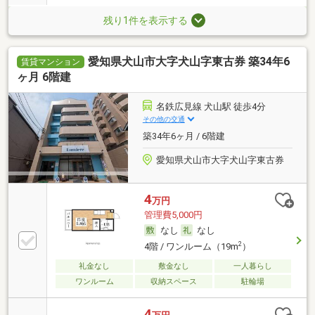
残り1件を表示する
愛知県犬山市大字犬山字東古券 築34年6
賃貸マンション
ヶ月 6階建
名鉄広見線 犬山駅 徒歩4分
その他の交通
築34年6ヶ月 / 6階建
愛知県犬山市大字犬山字東古券
4
万円
管理費5,000円
なし
なし
2
4階 / ワンルーム（19m
）
礼金なし
敷金なし
一人暮らし
ワンルーム
収納スペース
駐輪場
4