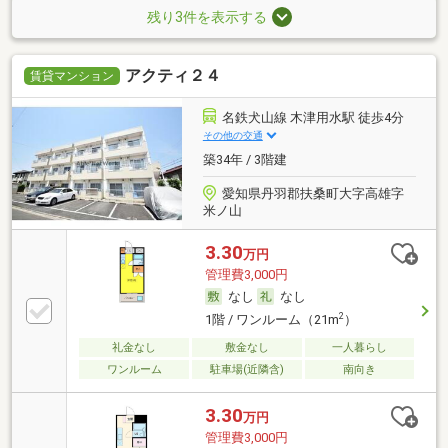
残り3件を表示する
アクティ２４
賃貸マンション
名鉄犬山線 木津用水駅 徒歩4分
その他の交通
築34年 / 3階建
愛知県丹羽郡扶桑町大字高雄字
米ノ山
3.30
万円
管理費3,000円
なし
なし
2
1階 / ワンルーム（21m
）
礼金なし
敷金なし
一人暮らし
ワンルーム
駐車場(近隣含)
南向き
3.30
万円
管理費3,000円