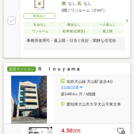
なし
なし
2
3階 / ワンルーム（21m
）
動画あり
礼金なし
敷金なし
一人暮らし
ワンルーム
駐車場(近隣含)
最上階
事務所使用可・最上階・日当り良好・閑静な住宅街
Ｒ ｉｎｕｙａｍａ
賃貸マンション
名鉄犬山線 犬山駅 徒歩4分
その他の交通
築34年6ヶ月 / 6階建
愛知県犬山市大字犬山字東古券
4.50
万円