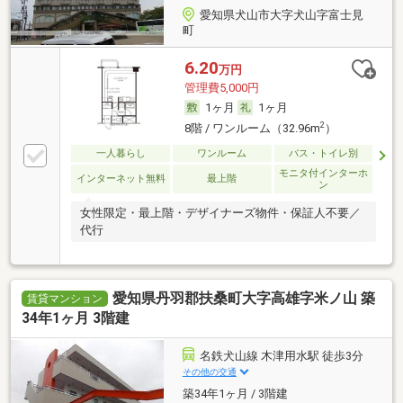
愛知県犬山市大字犬山字富士見
町
6.20
万円
管理費5,000円
1ヶ月
1ヶ月
2
8階 / ワンルーム（32.96m
）
一人暮らし
ワンルーム
バス・トイレ別
モニタ付インターホ
インターネット無料
最上階
ン
女性限定・最上階・デザイナーズ物件・保証人不要／
代行
愛知県丹羽郡扶桑町大字高雄字米ノ山 築
賃貸マンション
34年1ヶ月 3階建
名鉄犬山線 木津用水駅 徒歩3分
その他の交通
築34年1ヶ月 / 3階建