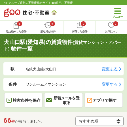
NTTグループ運営の不動産総合サイト goo住宅・不動産
1
0
0
0
最近検索した条件
最近見た物件
保存した条件
お気に入り
犬山口駅(愛知県)の賃貸物件
(賃貸マンション・アパー
物件一覧
ト)
駅
変更する
名鉄犬山線/犬山口
条件
変更する
ワンルーム／マンション
新着メールを受
検索条件を保存
アプリで探す
取る
66
件
が該当しました。