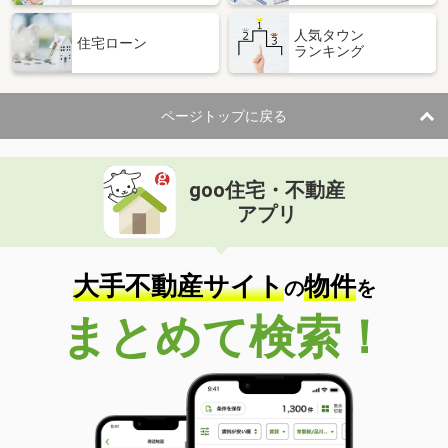
人気タウン
住宅ローン
ランキング
ページトップに戻る
goo住宅・不動産
アプリ
大手不動産サイト
物件
の
を
まとめて検索！