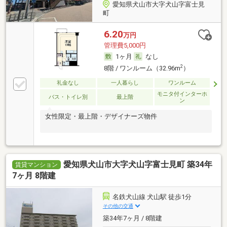
愛知県犬山市大字犬山字富士見
町
6.20
万円
管理費5,000円
1ヶ月
なし
2
8階 / ワンルーム（32.96m
）
礼金なし
一人暮らし
ワンルーム
モニタ付インターホ
バス・トイレ別
最上階
ン
女性限定・最上階・デザイナーズ物件
愛知県犬山市大字犬山字富士見町 築34年
賃貸マンション
7ヶ月 8階建
名鉄犬山線 犬山駅 徒歩1分
その他の交通
築34年7ヶ月 / 8階建