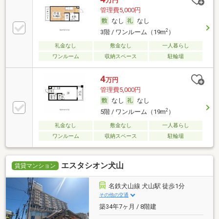
万円
管理費5,000円
なし
なし
2
3階 / ワンルーム（19m
）
礼金なし
敷金なし
一人暮らし
ワンルーム
収納スペース
駐輪場
4
万円
管理費5,000円
なし
なし
2
5階 / ワンルーム（19m
）
礼金なし
敷金なし
一人暮らし
ワンルーム
収納スペース
駐輪場
エスタシオン犬山
賃貸マンション
名鉄犬山線 犬山駅 徒歩1分
その他の交通
築34年7ヶ月 / 8階建