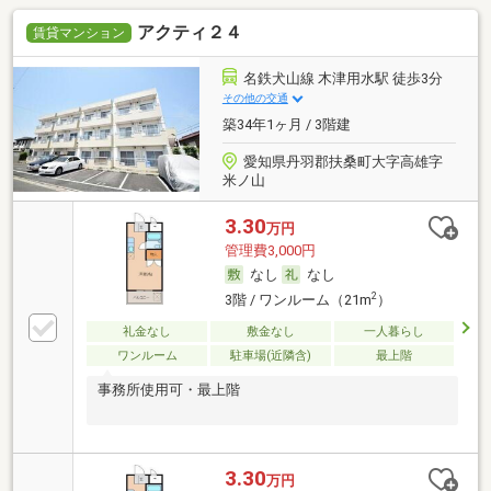
アクティ２４
賃貸マンション
名鉄犬山線 木津用水駅 徒歩3分
その他の交通
築34年1ヶ月 / 3階建
愛知県丹羽郡扶桑町大字高雄字
米ノ山
3.30
万円
管理費3,000円
なし
なし
2
3階 / ワンルーム（21m
）
礼金なし
敷金なし
一人暮らし
ワンルーム
駐車場(近隣含)
最上階
事務所使用可・最上階
3.30
万円