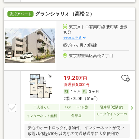
グランシャリオ（高松２）
賃貸アパート
東京メトロ有楽町線 要町駅 徒歩
10分
その他の交通
築5年7ヶ月 / 3階建
東京都豊島区高松２丁目
19.20
万円
管理費5,000円
1ヶ月
3ヶ月
2
2階 / 2LDK（51m
）
二人暮らし
バス・トイレ別
駐車場(近隣含)
モニタ付インターホ
インターネット無料
角部屋
ン
安心のオートロック付き物件。インターネットが使い
放題♪駅徒歩10分以内なので通勤通学に大変便利で