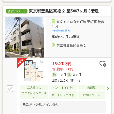
東京都豊島区高松２ 築5年7ヶ月 3階建
賃貸アパート
東京メトロ有楽町線 要町駅 徒歩
10分
その他の交通
築5年7ヶ月 / 3階建
東京都豊島区高松２
19.20
万円
管理費5,000円
1ヶ月
3ヶ月
2
2階 / 2LDK（51m
）
二人暮らし
バス・トイレ別
角部屋
モニタ付インターホ
オートロック付き
収納スペース
ン
角部屋・外観タイル張り