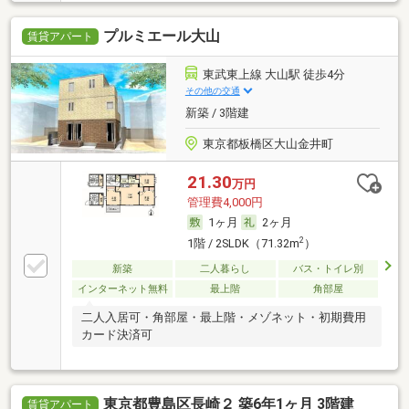
プルミエール大山
賃貸アパート
東武東上線 大山駅 徒歩4分
その他の交通
新築 / 3階建
東京都板橋区大山金井町
21.30
万円
管理費4,000円
1ヶ月
2ヶ月
2
1階 / 2SLDK（71.32m
）
新築
二人暮らし
バス・トイレ別
インターネット無料
最上階
角部屋
二人入居可・角部屋・最上階・メゾネット・初期費用
カード決済可
東京都豊島区長崎２ 築6年1ヶ月 3階建
賃貸アパート