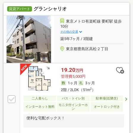
グランシャリオ
賃貸アパート
東京メトロ有楽町線 要町駅 徒歩
10分
その他の交通
築5年7ヶ月 / 3階建
東京都豊島区高松２丁目
19.20
万円
管理費5,000円
1ヶ月
3ヶ月
2
2階 / 2LDK（51m
）
二人暮らし
バス・トイレ別
駐車場(近隣含)
モニタ付インターホ
インターネット無料
オートロック付き
ン
便利な宅配ボックス！