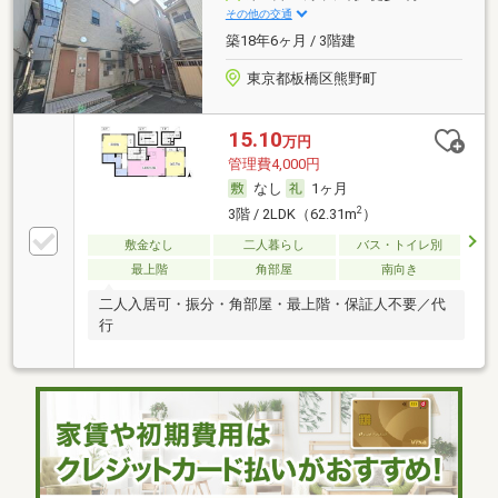
その他の交通
築18年6ヶ月 / 3階建
東京都板橋区熊野町
15.10
万円
管理費4,000円
なし
1ヶ月
2
3階 / 2LDK（62.31m
）
敷金なし
二人暮らし
バス・トイレ別
最上階
角部屋
南向き
二人入居可・振分・角部屋・最上階・保証人不要／代
行