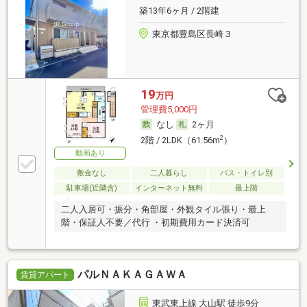
築13年6ヶ月 / 2階建
東京都豊島区長崎３
19
万円
管理費5,000円
なし
2ヶ月
2
2階 / 2LDK（61.56m
）
動画あり
敷金なし
二人暮らし
バス・トイレ別
駐車場(近隣含)
インターネット無料
最上階
二人入居可・振分・角部屋・外観タイル張り・最上
階・保証人不要／代行 ・初期費用カード決済可
パルＮＡＫＡＧＡＷＡ
賃貸アパート
東武東上線 大山駅 徒歩9分