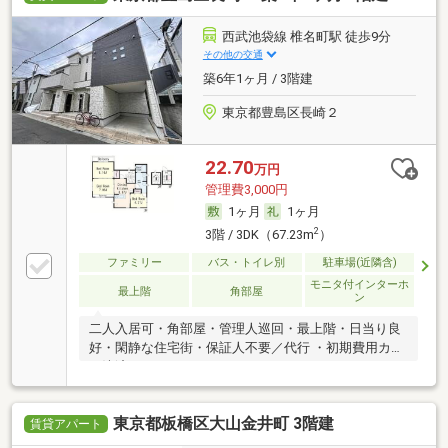
西武池袋線 椎名町駅 徒歩9分
その他の交通
築6年1ヶ月 / 3階建
東京都豊島区長崎２
22.70
万円
管理費3,000円
1ヶ月
1ヶ月
2
3階 / 3DK（67.23m
）
ファミリー
バス・トイレ別
駐車場(近隣含)
モニタ付インターホ
最上階
角部屋
ン
二人入居可・角部屋・管理人巡回・最上階・日当り良
好・閑静な住宅街・保証人不要／代行 ・初期費用カー
ド決済可
東京都板橋区大山金井町 3階建
賃貸アパート