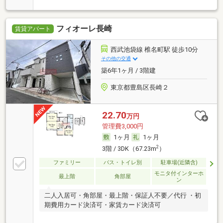
フィオーレ長崎
賃貸アパート
西武池袋線 椎名町駅 徒歩10分
その他の交通
築6年1ヶ月 / 3階建
東京都豊島区長崎２
22.70
万円
管理費3,000円
1ヶ月
1ヶ月
2
3階 / 3DK（67.23m
）
ファミリー
バス・トイレ別
駐車場(近隣含)
モニタ付インターホ
最上階
角部屋
ン
二人入居可・角部屋・最上階・保証人不要／代行 ・初
期費用カード決済可・家賃カード決済可