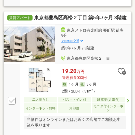
す。
東京都豊島区高松２丁目 築5年7ヶ月 3階建
賃貸アパート
東京メトロ有楽町線 要町駅 徒歩
9分
その他の交通
築5年7ヶ月 / 3階建
東京都豊島区高松２丁目
19.20
万円
管理費5,000円
1ヶ月
3ヶ月
2
2階 / 2LDK（51m
）
二人暮らし
バス・トイレ別
駐車場(近隣含)
モニタ付インターホ
インターネット無料
角部屋
ン
当物件はオンラインまたはお近くの店舗でご相談お申
込を承ります