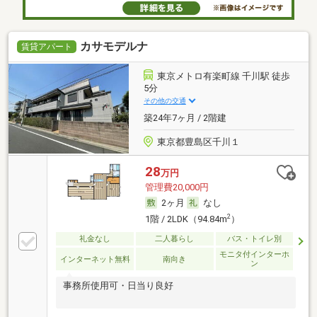
カサモデルナ
賃貸アパート
東京メトロ有楽町線 千川駅 徒歩
5分
その他の交通
築24年7ヶ月 / 2階建
東京都豊島区千川１
28
万円
管理費20,000円
2ヶ月
なし
2
1階 / 2LDK（94.84m
）
礼金なし
二人暮らし
バス・トイレ別
モニタ付インターホ
インターネット無料
南向き
ン
事務所使用可・日当り良好