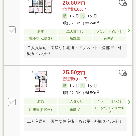
25.50
万円
管理費8,000円
1ヶ月
1ヶ月
2
1階 / 2LDK（66.24m
）
新築
二人暮らし
バス・トイレ別
駐車場(近隣含)
角部屋
南向き
二人入居可・閑静な住宅街・メゾネット・角部屋・外
観タイル張り
25.50
万円
管理費8,000円
1ヶ月
1ヶ月
2
1階 / 2LDK（64.59m
）
新築
二人暮らし
バス・トイレ別
モニタ付インターホ
駐車場(近隣含)
角部屋
ン
二人入居可・閑静な住宅街・角部屋・外観タイル張り