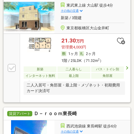
東武東上線 大山駅 徒歩4分
その他の交通
新築 / 3階建
東京都板橋区大山金井町
21.30
万円
管理費4,000円
1ヶ月
2ヶ月
2
1階 / 2SLDK（71.32m
）
新築
二人暮らし
バス・トイレ別
インターネット無料
最上階
角部屋
二人入居可・角部屋・最上階・メゾネット・初期費用
カード決済可
Ｄ－ｒｏｏｍ東長崎
賃貸アパート
西武池袋線 東長崎駅 徒歩6分
その他の交通