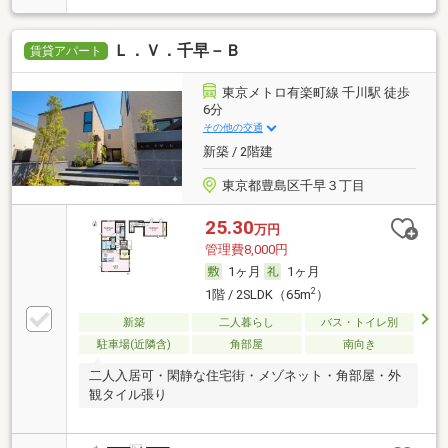
Ｌ．Ｖ．千早－Ｂ
賃貸アパート
東京メトロ有楽町線 千川駅 徒歩
6分
その他の交通
新築 / 2階建
東京都豊島区千早３丁目
25.30
万円
管理費8,000円
1ヶ月
1ヶ月
2
1階 / 2SLDK（65m
）
新築
二人暮らし
バス・トイレ別
駐車場(近隣含)
角部屋
南向き
二人入居可・閑静な住宅街・メゾネット・角部屋・外
観タイル張り