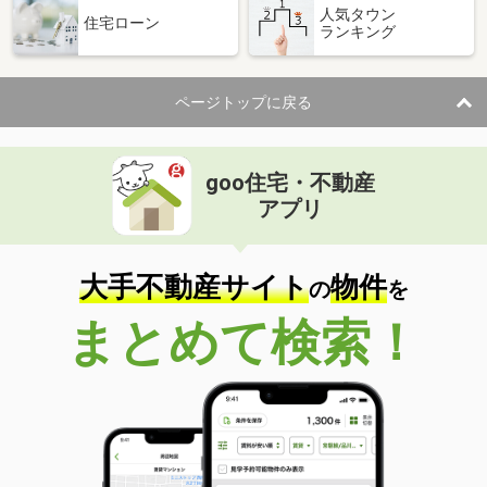
人気タウン
住宅ローン
ランキング
ページトップに戻る
goo住宅・不動産
アプリ
大手不動産サイト
物件
の
を
まとめて検索！