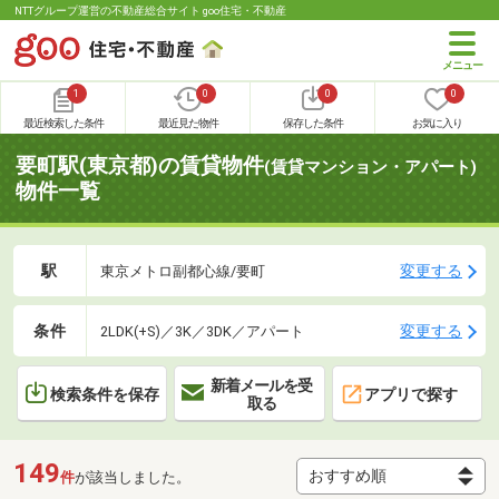
NTTグループ運営の不動産総合サイト goo住宅・不動産
1
0
0
0
最近検索した条件
最近見た物件
保存した条件
お気に入り
要町駅(東京都)の賃貸物件
(賃貸マンション・アパート)
物件一覧
駅
変更する
東京メトロ副都心線/要町
条件
変更する
2LDK(+S)／3K／3DK／アパート
新着メールを受
検索条件を保存
アプリで探す
取る
149
件
が該当しました。