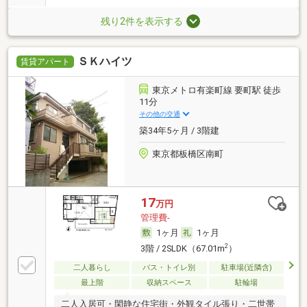
残り2件を表示する
ＳＫハイツ
賃貸アパート
東京メトロ有楽町線 要町駅 徒歩
11分
その他の交通
築34年5ヶ月 / 3階建
東京都板橋区南町
17
万円
管理費-
1ヶ月
1ヶ月
2
3階 / 2SLDK（67.01m
）
二人暮らし
バス・トイレ別
駐車場(近隣含)
最上階
収納スペース
駐輪場
二人入居可・閑静な住宅街・外観タイル張り・二世帯