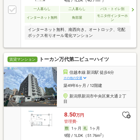
4階 / 1LDK（40.71m
）
一人暮らし
二人暮らし
バス・トイレ別
モニタ付インターホ
インターネット無料
角部屋
ン
インターネット無料、南西向き。オートロック、宅配
ボックス有りオール電化マンション
トーカン万代第二ビューハイツ
賃貸マンション
信越本線 新潟駅 徒歩6分
その他の交通
築49年6ヶ月 / 12階建
新潟県新潟市中央区東大通２丁
目
8.50
万円
管理費-
1ヶ月
1ヶ月
2
9階 / 1LDK（51.76m
）