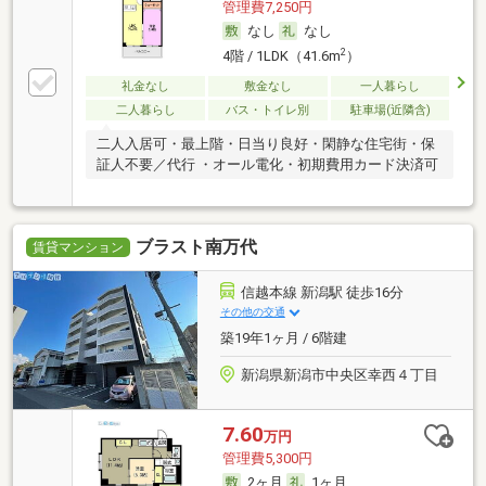
管理費7,250円
なし
なし
2
4階 / 1LDK（41.6m
）
礼金なし
敷金なし
一人暮らし
二人暮らし
バス・トイレ別
駐車場(近隣含)
二人入居可・最上階・日当り良好・閑静な住宅街・保
証人不要／代行 ・オール電化・初期費用カード決済可
ブラスト南万代
賃貸マンション
信越本線 新潟駅 徒歩16分
その他の交通
築19年1ヶ月 / 6階建
新潟県新潟市中央区幸西４丁目
7.60
万円
管理費5,300円
2ヶ月
1ヶ月