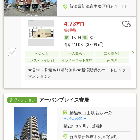
新潟県新潟市中央区明石１丁目
4.73
万円
管理費-
1ヶ月
なし
2
4階 / 1LDK（33.09m
）
礼金なし
一人暮らし
二人暮らし
バス・トイレ別
インターネット無料
南向き
★見学・見積もり相談無料★新潟駅近のオートロック
マンション♪
アーバンプレイス寄居
賃貸マンション
越後線 白山駅 徒歩22分
その他の交通
築20年3ヶ月 / 10階建
新潟県新潟市中央区寄居町