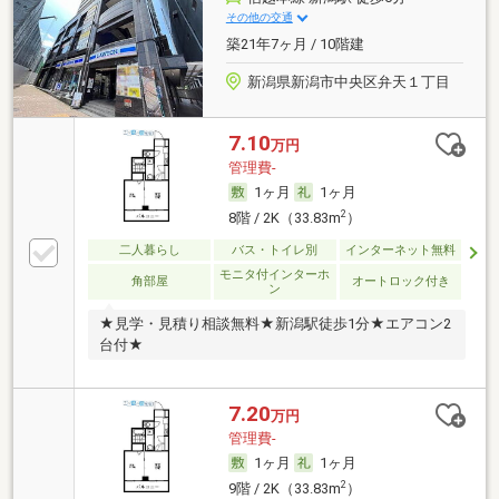
その他の交通
築21年7ヶ月 / 10階建
新潟県新潟市中央区弁天１丁目
7.10
万円
管理費-
1ヶ月
1ヶ月
2
8階 / 2K（33.83m
）
二人暮らし
バス・トイレ別
インターネット無料
モニタ付インターホ
角部屋
オートロック付き
ン
★見学・見積り相談無料★新潟駅徒歩1分★エアコン2
台付★
7.20
万円
管理費-
1ヶ月
1ヶ月
2
9階 / 2K（33.83m
）