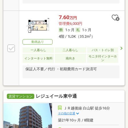
7.60
万円
管理費6,000円
1ヶ月
1ヶ月
2
4階 / 1LDK（35.2m
）
動画あり
一人暮らし
二人暮らし
バス・トイレ別
モニタ付インターホ
インターネット無料
南向き
ン
保証人不要／代行 ・初期費用カード決済可
レジュイール東中通
賃貸マンション
ＪＲ越後線 白山駅 徒歩16分
その他の交通
築21年10ヶ月 / 8階建