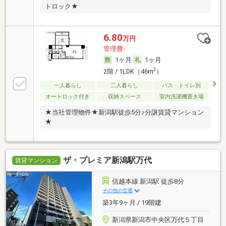
トロック★
6.80
万円
管理費-
1ヶ月
1ヶ月
2
2階 / 1LDK（46m
）
一人暮らし
二人暮らし
バス・トイレ別
オートロック付き
収納スペース
室内洗濯機置き場
★当社管理物件★新潟駅徒歩5分♪分譲賃貸マンション
★
ザ・プレミア新潟駅万代
賃貸マンション
信越本線 新潟駅 徒歩8分
その他の交通
築3年9ヶ月 / 19階建
新潟県新潟市中央区万代５丁目