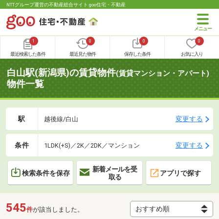
NTTグループ運営の不動産総合サイト goo住宅・不動産
1
0
0
0
最近検索した条件
最近見た物件
保存した条件
お気に入り
白山駅(新潟県)の賃貸物件
(賃貸マンション・アパート)
物件一覧
駅
変更する
越後線/白山
条件
変更する
1LDK(+S)／2K／2DK／マンション
新着メールを受
検索条件を保存
アプリで探す
取る
545
件
が該当しました。