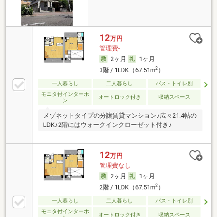
12
万円
管理費-
2ヶ月
1ヶ月
2
3階 / 1LDK（67.51m
）
一人暮らし
二人暮らし
バス・トイレ別
モニタ付インターホ
オートロック付き
収納スペース
ン
メゾネットタイプの分譲賃貸マンション♪広々21.4帖の
LDK♪2階にはウォークインクローゼット付き♪
12
万円
管理費なし
2ヶ月
1ヶ月
2
2階 / 1LDK（67.51m
）
一人暮らし
二人暮らし
バス・トイレ別
モニタ付インターホ
オートロック付き
収納スペース