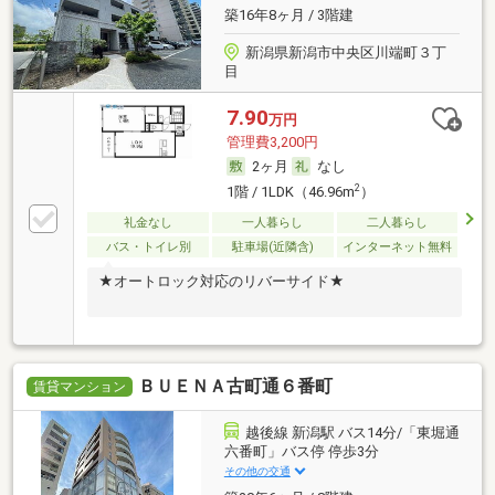
築16年8ヶ月 / 3階建
新潟県新潟市中央区川端町３丁
目
7.90
万円
管理費3,200円
2ヶ月
なし
2
1階 / 1LDK（46.96m
）
礼金なし
一人暮らし
二人暮らし
バス・トイレ別
駐車場(近隣含)
インターネット無料
★オートロック対応のリバーサイド★
ＢＵＥＮＡ古町通６番町
賃貸マンション
越後線 新潟駅 バス14分/「東堀通
六番町」バス停 停歩3分
その他の交通