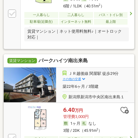
2
6階 / 1LDK（40.51m
）
一人暮らし
二人暮らし
バス・トイレ別
駐車場(近隣含)
インターネット無料
最上階
賃貸マンション｜ネット使用料無料♪｜オートロック
対応｜
パークハイツ南出来島
賃貸マンション
ＪＲ越後線 関屋駅 徒歩29分
その他の交通
築22年6ヶ月 / 3階建
新潟県新潟市中央区南出来島１
6.40
万円
管理費3,000円
1ヶ月
なし
2
3階 / 2DK（45.91m
）