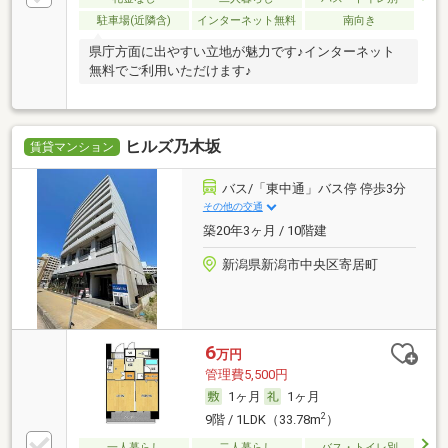
駐車場(近隣含)
インターネット無料
南向き
県庁方面に出やすい立地が魅力です♪インターネット
無料でご利用いただけます♪
ヒルズ乃木坂
賃貸マンション
バス/「東中通」バス停 停歩3分
その他の交通
築20年3ヶ月 / 10階建
新潟県新潟市中央区寄居町
6
万円
管理費5,500円
1ヶ月
1ヶ月
2
9階 / 1LDK（33.78m
）
一人暮らし
二人暮らし
バス・トイレ別