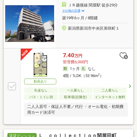
ＪＲ越後線 関屋駅 徒歩29分
その他の交通
築19年6ヶ月 / 8階建
新潟県新潟市中央区美咲町１
7.40
万円
管理費6,000円
1ヶ月
なし
2
4階 / 1LDK（53.96m
）
動画あり
礼金なし
一人暮らし
二人暮らし
バス・トイレ別
駐車場(近隣含)
インターネット無料
二人入居可・保証人不要／代行 ・オール電化・初期費
用カード決済可
Ｌ ｃｏｌｌｅｃｔｉｏｎ関屋田町
賃貸マンション