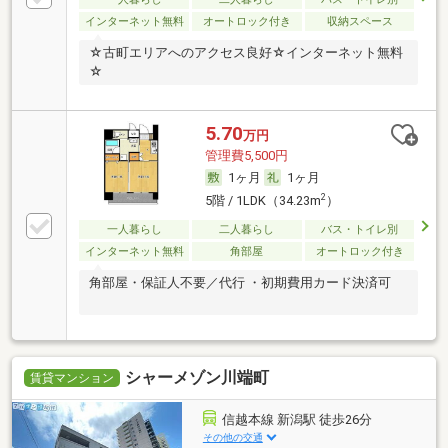
インターネット無料
オートロック付き
収納スペース
☆古町エリアへのアクセス良好☆インターネット無料
☆
5.70
万円
管理費5,500円
1ヶ月
1ヶ月
2
5階 / 1LDK（34.23m
）
一人暮らし
二人暮らし
バス・トイレ別
インターネット無料
角部屋
オートロック付き
角部屋・保証人不要／代行 ・初期費用カード決済可
シャーメゾン川端町
賃貸マンション
信越本線 新潟駅 徒歩26分
その他の交通