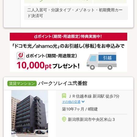
ン
二人入居可・分譲タイプ・メゾネット・初期費用カー
ド決済可
パークソレイユ弐番館
賃貸マンション
ＪＲ信越本線 新潟駅 徒歩7分
その他の交通
築10年7ヶ月 / 8階建
新潟県新潟市中央区米山３