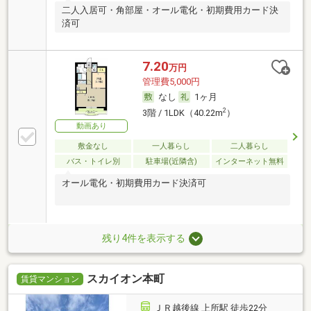
二人入居可・角部屋・オール電化・初期費用カード決
済可
7.20
万円
管理費5,000円
なし
1ヶ月
2
3階 / 1LDK（40.22m
）
動画あり
敷金なし
一人暮らし
二人暮らし
バス・トイレ別
駐車場(近隣含)
インターネット無料
オール電化・初期費用カード決済可
残り4件を表示する
スカイオン本町
賃貸マンション
ＪＲ越後線 上所駅 徒歩22分