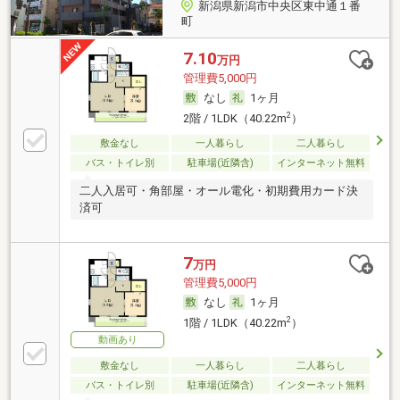
新潟県新潟市中央区東中通１番
町
7.10
万円
管理費5,000円
なし
1ヶ月
2
2階 / 1LDK（40.22m
）
敷金なし
一人暮らし
二人暮らし
バス・トイレ別
駐車場(近隣含)
インターネット無料
二人入居可・角部屋・オール電化・初期費用カード決
済可
7
万円
管理費5,000円
なし
1ヶ月
2
1階 / 1LDK（40.22m
）
動画あり
敷金なし
一人暮らし
二人暮らし
バス・トイレ別
駐車場(近隣含)
インターネット無料