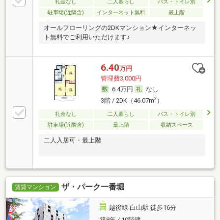
礼金なし
二人暮らし
バス・トイレ別
駐車場(近隣含)
インターネット無料
最上階
オールフローリングの2DKマンション★インターネッ
ト無料でご利用いただけます♪
6.40
万円
管理費3,000円
6.4万円
なし
2
3階 / 2DK（46.07m
）
礼金なし
二人暮らし
バス・トイレ別
駐車場(近隣含)
最上階
収納スペース
二人入居可・最上階
ザ・パーク一番堀
賃貸マンション
越後線 白山駅 徒歩16分
築8年 / 10階建