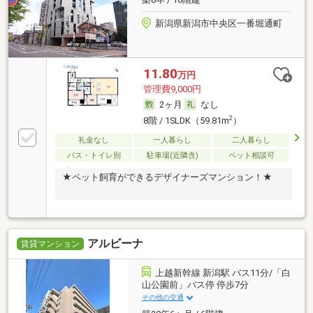
新潟県新潟市中央区一番堀通町
11.80
万円
管理費9,000円
2ヶ月
なし
2
8階 / 1SLDK（59.81m
）
礼金なし
一人暮らし
二人暮らし
バス・トイレ別
駐車場(近隣含)
ペット相談可
★ペット飼育ができるデザイナーズマンション！★
アルビーナ
賃貸マンション
上越新幹線 新潟駅 バス11分/「白
山公園前」バス停 停歩7分
その他の交通