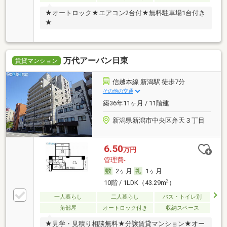
★オートロック★エアコン2台付★無料駐車場1台付き
★
万代アーバン日東
賃貸マンション
信越本線 新潟駅 徒歩7分
その他の交通
築36年11ヶ月 / 11階建
新潟県新潟市中央区弁天３丁目
6.50
万円
管理費-
2ヶ月
1ヶ月
2
10階 / 1LDK（43.29m
）
一人暮らし
二人暮らし
バス・トイレ別
角部屋
オートロック付き
収納スペース
★見学・見積り相談無料★分譲賃貸マンション★オー