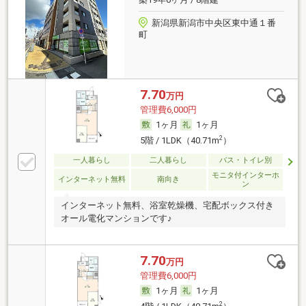
新潟県新潟市中央区東中通１番
町
7.70
万円
管理費6,000円
1ヶ月
1ヶ月
2
5階 / 1LDK（40.71m
）
一人暮らし
二人暮らし
バス・トイレ別
モニタ付インターホ
インターネット無料
南向き
ン
インターネット無料、浴室乾燥機、宅配ボックス付き
オール電化マンションです♪
7.70
万円
管理費6,000円
1ヶ月
1ヶ月
2