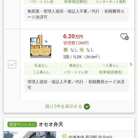
バス・トイレ別
駐車場(近隣含)
インターネット無料
角部屋・管理人巡回・保証人不要／代行 ・初期費用カ
ード決済可
6.20
万円
管理費7,000円
なし
なし
2
2階 / 1LDK（36.6m
）
礼金なし
敷金なし
一人暮らし
二人暮らし
バス・トイレ別
駐車場(近隣含)
管理人巡回・保証人不要／代行 ・初期費用カード決済
可
残り1件を表示する
オセオ弁天
賃貸マンション
信越本線 新潟駅 徒歩6分