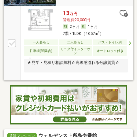
13
万円
管理費20,000円
2ヶ月
1ヶ月
2
7階 / 1LDK（48.57m
）
一人暮らし
二人暮らし
バス・トイレ別
モニタ付インターホ
駐車場(近隣含)
オートロック付き
ン
★見学・見積り相談無料☆高級感溢れる分譲賃貸☆
ウェルデンス上所島壱番館
賃貸マンション