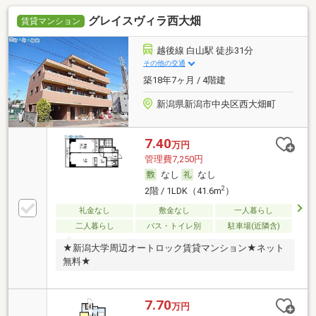
グレイスヴィラ西大畑
賃貸マンション
越後線 白山駅 徒歩31分
その他の交通
築18年7ヶ月 / 4階建
新潟県新潟市中央区西大畑町
7.40
万円
管理費7,250円
なし
なし
2
2階 / 1LDK（41.6m
）
礼金なし
敷金なし
一人暮らし
二人暮らし
バス・トイレ別
駐車場(近隣含)
★新潟大学周辺オートロック賃貸マンション★ネット
無料★
7.70
万円