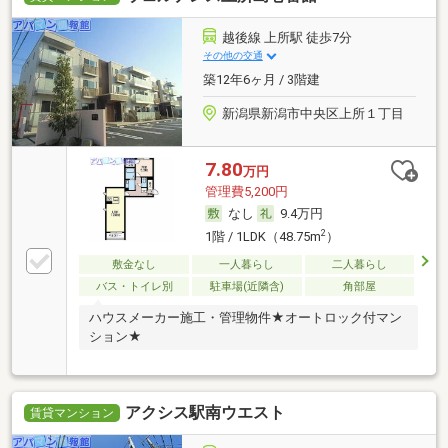
越後線 上所駅 徒歩7分
その他の交通
築12年6ヶ月 / 3階建
新潟県新潟市中央区上所１丁目
7.80
万円
管理費5,200円
なし
9.4万円
2
1階 / 1LDK（48.75m
）
敷金なし
一人暮らし
二人暮らし
バス・トイレ別
駐車場(近隣含)
角部屋
ハウスメーカー施工・管理物件★オートロック付マン
ション★
アクシス駅南ウエスト
賃貸マンション