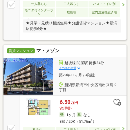
一人暮らし
二人暮らし
バス・トイレ別
モニタ付インターホ
駐輪場
室内洗濯機置き場
ン
★見学・見積り相談無料★分譲賃貸マンション★新潟
駅徒歩6分★
マ・メゾン
賃貸マンション
越後線 関屋駅 徒歩34分
その他の交通
築29年11ヶ月 / 4階建
新潟県新潟市中央区南出来島２
丁目
6.50
万円
管理費-
1ヶ月
なし
2
3階 / 2DK（51.76m
）
礼金なし
二人暮らし
バス・トイレ別