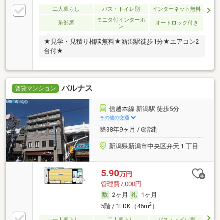
二人暮らし
バス・トイレ別
インターネット無料
モニタ付インターホ
角部屋
オートロック付き
ン
★見学・見積り相談無料★新潟駅徒歩1分★エアコン2
台付★
パルナス
賃貸マンション
信越本線 新潟駅 徒歩5分
その他の交通
築38年9ヶ月 / 6階建
新潟県新潟市中央区弁天１丁目
5.90
万円
管理費7,000円
2ヶ月
1ヶ月
2
5階 / 1LDK（46m
）
一人暮らし
二人暮らし
バス・トイレ別