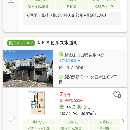
駐車場(近隣含)
角部屋
収納スペース
★見学・見積り相談無料★角部屋★駅近1LDK★
ＡＥＳヒルズ水道町
賃貸マンション
越後線 白山駅 徒歩24分
その他の交通
築22年 / 2階建
新潟県新潟市中央区水道町２丁
目
7
万円
管理費3,000円
1ヶ月
なし
2
1階 / 1LDK（50.97m
）
礼金なし
一人暮らし
二人暮らし
バス・トイレ別
駐車場(近隣含)
角部屋