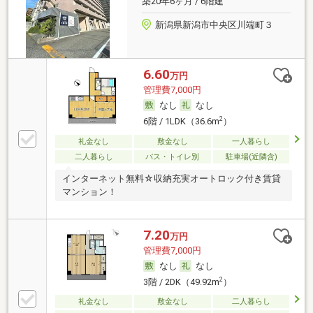
築20年6ヶ月 / 6階建
新潟県新潟市中央区川端町３
6.60
万円
管理費7,000円
なし
なし
2
6階 / 1LDK（36.6m
）
礼金なし
敷金なし
一人暮らし
二人暮らし
バス・トイレ別
駐車場(近隣含)
インターネット無料☆収納充実オートロック付き賃貸
マンション！
7.20
万円
管理費7,000円
なし
なし
2
3階 / 2DK（49.92m
）
礼金なし
敷金なし
二人暮らし