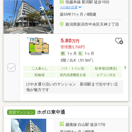
信越本線 新潟駅 徒歩10分
その他の交通
築35年11ヶ月 / 8階建
新潟県新潟市中央区天神２丁目
5.80
万円
管理費5,700円
1ヶ月
1ヶ月
2
3階 / 2LK（51.5m
）
二人暮らし
バス・トイレ別
駐車場(近隣含)
駐輪場
室内洗濯機置き場
エアコン付き
けやき通り沿いのマンション 新潟駅まで出やすい立
地が魅力です
ホポロ東中通
賃貸マンション
越後線 白山駅 徒歩17分
築19年6ヶ月 / 8階建