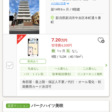
その他の交通
築14年6ヶ月 / 9階建
新潟県新潟市中央区本町通５番
町
7.20
万円
管理費4,200円
1ヶ月
なし
2
9階 / 1LDK（40.15m
）
動画あり
礼金なし
一人暮らし
二人暮らし
バス・トイレ別
駐車場(近隣含)
インターネット無料
角部屋・最上階・保証人不要／代行 ・オール電化・初
期費用カード決済可
パークハイツ美咲
賃貸マンション