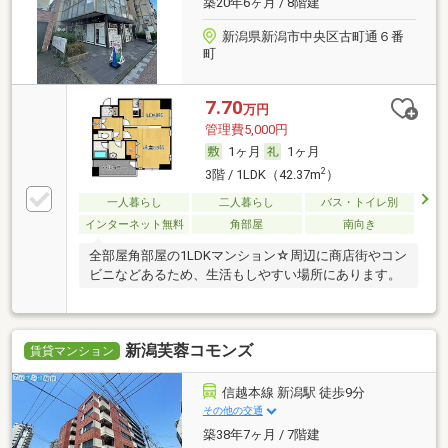
築20年6ヶ月 / 8階建
新潟県新潟市中央区古町通６番
町
7.70
万円
管理費5,000円
1ヶ月
1ヶ月
2
3階 / 1LDK（42.37m
）
一人暮らし
二人暮らし
バス・トイレ別
インターネット無料
角部屋
南向き
全部屋角部屋の1LDKマンション☆周辺に商店街やコン
ビニなどあるため、生活もしやすい場所にあります。
新潟芙蓉コモンズ
賃貸マンション
信越本線 新潟駅 徒歩9分
その他の交通
築38年7ヶ月 / 7階建