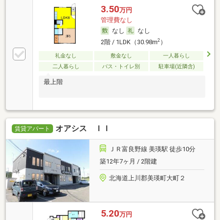
3.50
万円
管理費なし
なし
なし
2
2階 / 1LDK（30.98m
）
礼金なし
敷金なし
一人暮らし
二人暮らし
バス・トイレ別
駐車場(近隣含)
最上階
オアシス ＩＩ
賃貸アパート
ＪＲ富良野線 美瑛駅 徒歩10分
築12年7ヶ月 / 2階建
北海道上川郡美瑛町大町２
5.20
万円