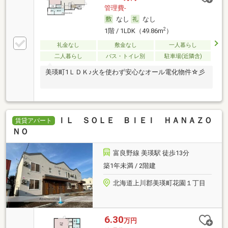
管理費-
なし
なし
2
1階 / 1LDK（49.86m
）
礼金なし
敷金なし
一人暮らし
二人暮らし
バス・トイレ別
駐車場(近隣含)
美瑛町1ＬＤＫ♪火を使わず安心なオール電化物件☆彡
ＩＬ ＳＯＬＥ ＢＩＥＩ ＨＡＮＡＺＯ
賃貸アパート
ＮＯ
富良野線 美瑛駅 徒歩13分
築1年未満 / 2階建
北海道上川郡美瑛町花園１丁目
6.30
万円