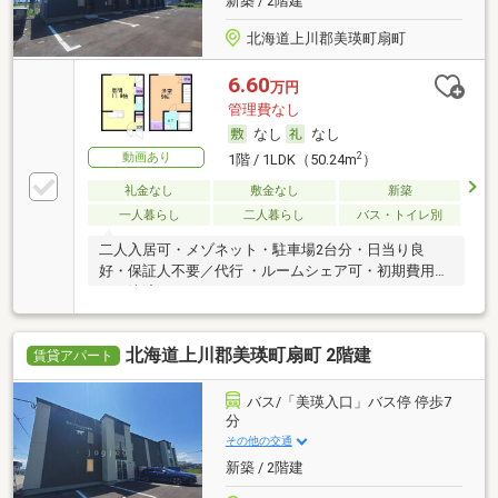
新築 / 2階建
北海道上川郡美瑛町扇町
6.60
万円
管理費なし
なし
なし
動画あり
2
1階 / 1LDK（50.24m
）
礼金なし
敷金なし
新築
一人暮らし
二人暮らし
バス・トイレ別
二人入居可・メゾネット・駐車場2台分・日当り良
好・保証人不要／代行 ・ルームシェア可・初期費用カ
ード決済可
北海道上川郡美瑛町扇町 2階建
賃貸アパート
バス/「美瑛入口」バス停 停歩7
分
その他の交通
新築 / 2階建