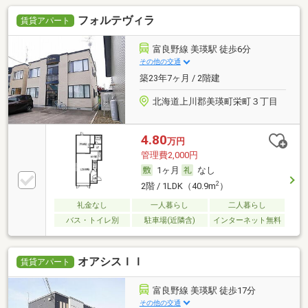
フォルテヴィラ
賃貸アパート
富良野線 美瑛駅 徒歩6分
その他の交通
築23年7ヶ月 / 2階建
北海道上川郡美瑛町栄町３丁目
4.80
万円
管理費2,000円
1ヶ月
なし
2
2階 / 1LDK（40.9m
）
礼金なし
一人暮らし
二人暮らし
バス・トイレ別
駐車場(近隣含)
インターネット無料
オアシスＩＩ
賃貸アパート
富良野線 美瑛駅 徒歩17分
その他の交通