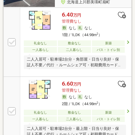
北海道上川郡美瑛町扇町
6.40
万円
管理費なし
なし
なし
2
1階 / 1LDK（44.98m
）
礼金なし
敷金なし
新築
一人暮らし
二人暮らし
バス・トイレ別
二人入居可・駐車場2台分・角部屋・日当り良好・保
証人不要／代行 ・ルームシェア可・初期費用カード決
済可
6.60
万円
管理費なし
なし
なし
2
2階 / 1LDK（44.98m
）
礼金なし
敷金なし
新築
一人暮らし
二人暮らし
バス・トイレ別
二人入居可・駐車場2台分・最上階・日当り良好・保
証人不要／代行 ・ルームシェア可・初期費用カード決