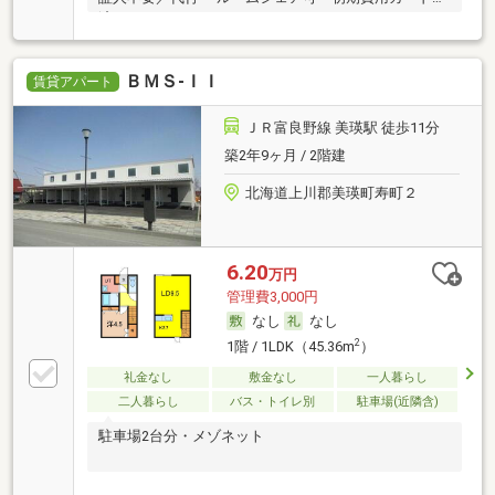
済可
ＢＭＳ‐ＩＩ
賃貸アパート
ＪＲ富良野線 美瑛駅 徒歩11分
築2年9ヶ月 / 2階建
北海道上川郡美瑛町寿町２
6.20
万円
管理費3,000円
なし
なし
2
1階 / 1LDK（45.36m
）
礼金なし
敷金なし
一人暮らし
二人暮らし
バス・トイレ別
駐車場(近隣含)
駐車場2台分・メゾネット