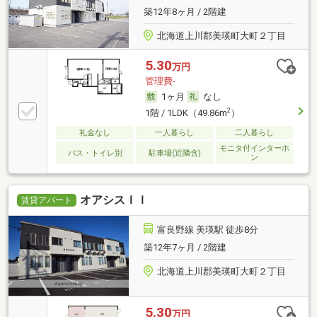
築12年8ヶ月 / 2階建
北海道上川郡美瑛町大町２丁目
5.30
万円
管理費-
1ヶ月
なし
2
1階 / 1LDK（49.86m
）
礼金なし
一人暮らし
二人暮らし
モニタ付インターホ
バス・トイレ別
駐車場(近隣含)
ン
オアシスＩＩ
賃貸アパート
富良野線 美瑛駅 徒歩8分
築12年7ヶ月 / 2階建
北海道上川郡美瑛町大町２丁目
5.30
万円