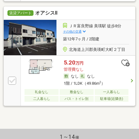
オアシスⅡ
賃貸アパート
ＪＲ富良野線 美瑛駅 徒歩8分
その他の交通
築12年7ヶ月 / 2階建
北海道上川郡美瑛町大町２丁目
5.20
万円
管理費なし
なし
なし
2
1階 / 1LDK（49.86m
）
礼金なし
敷金なし
一人暮らし
二人暮らし
バス・トイレ別
駐車場(近隣含)
1～14
棟