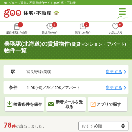
NTTグループ運営の不動産総合サイト goo住宅・不動産
1
0
0
0
最近検索した条件
最近見た物件
保存した条件
お気に入り
美瑛駅(北海道)の賃貸物件
(賃貸マンション・アパート)
物件一覧
駅
変更する
富良野線/美瑛
条件
変更する
1LDK(+S)／2K／2DK／アパート
新着メールを受
検索条件を保存
アプリで探す
取る
78
件
が該当しました。