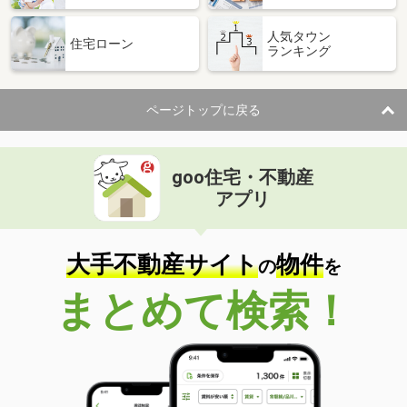
人気タウン
住宅ローン
ランキング
ページトップに戻る
goo住宅・不動産
アプリ
大手不動産サイト
物件
の
を
まとめて検索！