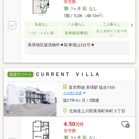
管理費-
1ヶ月
なし
2
1階 / 1LDK（48.12m
）
礼金なし
一人暮らし
二人暮らし
モニタ付インターホ
バス・トイレ別
駐車場(近隣含)
ン
美瑛地区築浅物件★駐車場は2台可★
ＣＵＲＲＥＮＴ ＶＩＬＬＡ
賃貸アパート
富良野線 美瑛駅 徒歩15分
その他の交通
築27年9ヶ月 / 2階建
北海道上川郡美瑛町幸町３丁目
4.50
万円
管理費-
1ヶ月
なし