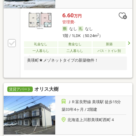
6.60
万円
管理費-
なし
なし
2
1階 / 1LDK（50.24m
）
礼金なし
敷金なし
新築
一人暮らし
二人暮らし
バス・トイレ別
美瑛町★メゾネットタイプの新築物件！
オリス大樹
賃貸アパート
ＪＲ富良野線 美瑛駅 徒歩15分
築33年4ヶ月 / 2階建
北海道上川郡美瑛町西町４