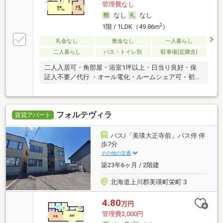
管理費なし
なし
なし
2
1階 / 1LDK（49.86m
）
礼金なし
敷金なし
一人暮らし
二人暮らし
バス・トイレ別
駐車場(近隣含)
二人入居可・角部屋・浴室1坪以上・日当り良好・保
証人不要／代行 ・オール電化・ルームシェア可・初期
費用カード決済可
フォルテヴィラ
賃貸アパート
バス/「美瑛大正寺前」バス停 停
歩7分
その他の交通
築23年6ヶ月 / 2階建
北海道上川郡美瑛町栄町３
4.80
万円
管理費2,000円