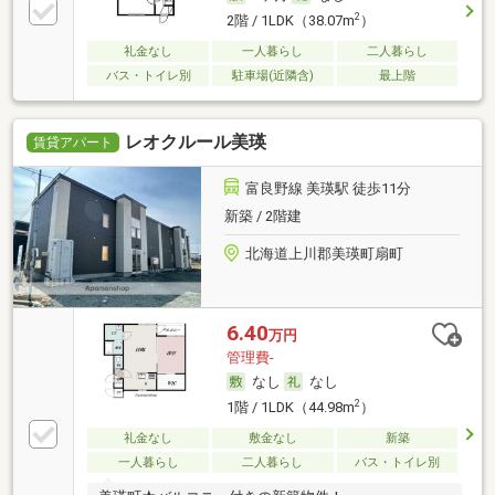
2
2階 / 1LDK（38.07m
）
礼金なし
一人暮らし
二人暮らし
バス・トイレ別
駐車場(近隣含)
最上階
レオクルール美瑛
賃貸アパート
富良野線 美瑛駅 徒歩11分
新築 / 2階建
北海道上川郡美瑛町扇町
6.40
万円
管理費-
なし
なし
2
1階 / 1LDK（44.98m
）
礼金なし
敷金なし
新築
一人暮らし
二人暮らし
バス・トイレ別