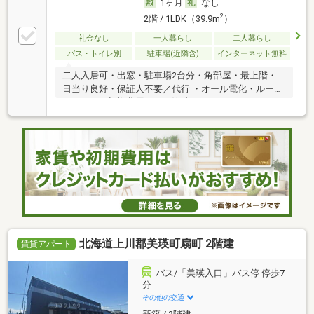
1ヶ月
なし
2
2階 / 1LDK（39.9m
）
礼金なし
一人暮らし
二人暮らし
バス・トイレ別
駐車場(近隣含)
インターネット無料
二人入居可・出窓・駐車場2台分・角部屋・最上階・
日当り良好・保証人不要／代行 ・オール電化・ルーム
シェア可・初期費用カード決済可
北海道上川郡美瑛町扇町 2階建
賃貸アパート
バス/「美瑛入口」バス停 停歩7
分
その他の交通