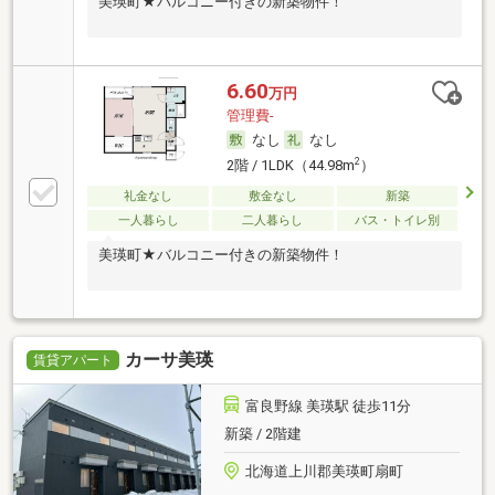
美瑛町★バルコニー付きの新築物件！
6.60
万円
管理費-
なし
なし
2
2階 / 1LDK（44.98m
）
礼金なし
敷金なし
新築
一人暮らし
二人暮らし
バス・トイレ別
美瑛町★バルコニー付きの新築物件！
カーサ美瑛
賃貸アパート
富良野線 美瑛駅 徒歩11分
新築 / 2階建
北海道上川郡美瑛町扇町