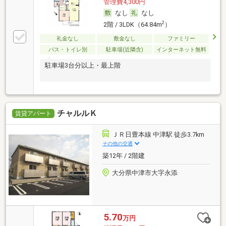
管理費4,300円
なし
なし
2
2階 / 3LDK（64.84m
）
礼金なし
敷金なし
ファミリー
バス・トイレ別
駐車場(近隣含)
インターネット無料
駐車場3台分以上・最上階
チャルルＫ
賃貸アパート
ＪＲ日豊本線 中津駅 徒歩3.7km
その他の交通
築12年 / 2階建
大分県中津市大字永添
5.70
万円