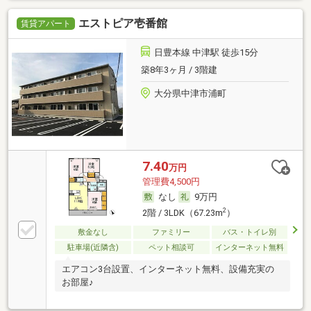
エストピア壱番館
賃貸アパート
日豊本線 中津駅 徒歩15分
築8年3ヶ月 / 3階建
大分県中津市浦町
7.40
万円
管理費4,500円
なし
9万円
2
2階 / 3LDK（67.23m
）
敷金なし
ファミリー
バス・トイレ別
駐車場(近隣含)
ペット相談可
インターネット無料
エアコン3台設置、インターネット無料、設備充実の
お部屋♪