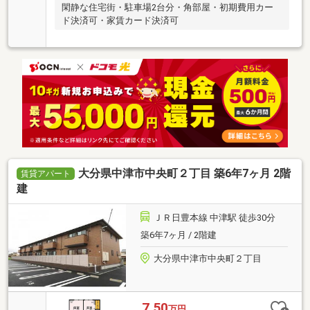
閑静な住宅街・駐車場2台分・角部屋・初期費用カー
ド決済可・家賃カード決済可
大分県中津市中央町２丁目 築6年7ヶ月 2階
賃貸アパート
建
ＪＲ日豊本線 中津駅 徒歩30分
築6年7ヶ月 / 2階建
大分県中津市中央町２丁目
7.50
万円