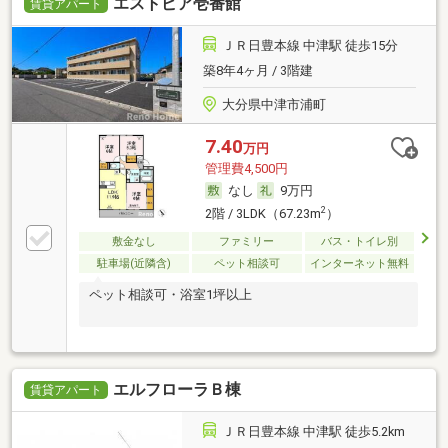
エストピア壱番館
賃貸アパート
ＪＲ日豊本線 中津駅 徒歩15分
築8年4ヶ月 / 3階建
大分県中津市浦町
7.40
万円
管理費4,500円
なし
9万円
2
2階 / 3LDK（67.23m
）
敷金なし
ファミリー
バス・トイレ別
駐車場(近隣含)
ペット相談可
インターネット無料
ペット相談可・浴室1坪以上
エルフローラＢ棟
賃貸アパート
ＪＲ日豊本線 中津駅 徒歩5.2km