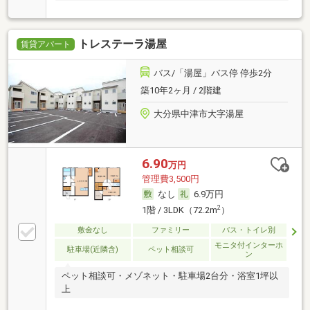
トレステーラ湯屋
賃貸アパート
バス/「湯屋」バス停 停歩2分
築10年2ヶ月 / 2階建
大分県中津市大字湯屋
6.90
万円
管理費3,500円
なし
6.9万円
2
1階 / 3LDK（72.2m
）
敷金なし
ファミリー
バス・トイレ別
モニタ付インターホ
駐車場(近隣含)
ペット相談可
ン
ペット相談可・メゾネット・駐車場2台分・浴室1坪以
上