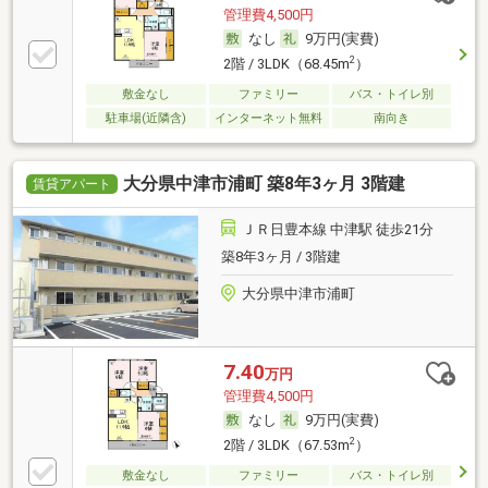
管理費4,500円
なし
9万円(実費)
2
2階 / 3LDK（68.45m
）
敷金なし
ファミリー
バス・トイレ別
駐車場(近隣含)
インターネット無料
南向き
大分県中津市浦町 築8年3ヶ月 3階建
賃貸アパート
ＪＲ日豊本線 中津駅 徒歩21分
築8年3ヶ月 / 3階建
大分県中津市浦町
7.40
万円
管理費4,500円
なし
9万円(実費)
2
2階 / 3LDK（67.53m
）
敷金なし
ファミリー
バス・トイレ別