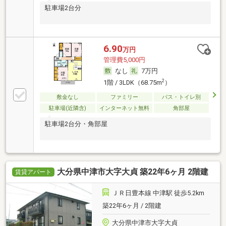
駐車場2台分
6.90
万円
管理費5,000円
なし
7万円
2
1階 / 3LDK（68.75m
）
敷金なし
ファミリー
バス・トイレ別
駐車場(近隣含)
インターネット無料
角部屋
駐車場2台分・角部屋
大分県中津市大字大貞 築22年6ヶ月 2階建
賃貸アパート
ＪＲ日豊本線 中津駅 徒歩5.2km
築22年6ヶ月 / 2階建
大分県中津市大字大貞