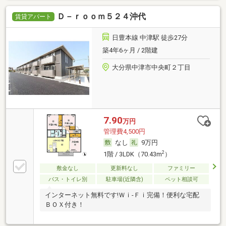
Ｄ－ｒｏｏｍ５２４沖代
賃貸アパート
日豊本線 中津駅 徒歩27分
築4年6ヶ月 / 2階建
大分県中津市中央町２丁目
7.90
万円
管理費4,500円
なし
9万円
2
1階 / 3LDK（70.43m
）
敷金なし
更新料なし
ファミリー
バス・トイレ別
駐車場(近隣含)
ペット相談可
インターネット無料です!Ｗｉ-Ｆｉ完備！便利な宅配
ＢＯＸ付き！