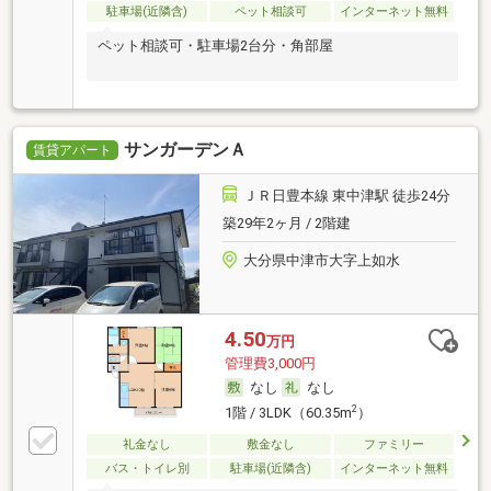
駐車場(近隣含)
ペット相談可
インターネット無料
ペット相談可・駐車場2台分・角部屋
サンガーデンＡ
賃貸アパート
ＪＲ日豊本線 東中津駅 徒歩24分
築29年2ヶ月 / 2階建
大分県中津市大字上如水
4.50
万円
管理費3,000円
なし
なし
2
1階 / 3LDK（60.35m
）
礼金なし
敷金なし
ファミリー
バス・トイレ別
駐車場(近隣含)
インターネット無料