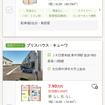
2
1階 / 3LDK（60.35m
）
礼金なし
敷金なし
ファミリー
バス・トイレ別
駐車場(近隣含)
インターネット無料
駐車場2台分・角部屋
ブリスハウス・キューワ
賃貸アパート
ＪＲ日豊本線 東中津駅 徒歩18分
新築 / 2階建
大分県中津市大字上如水
7.90
万円
管理費5,000円
なし
なし
2
1階 / 3LDK（74.3m
）