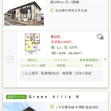
築22年6ヶ月 / 2階建
大分県中津市大字大貞
6
万円
管理費4,000円
なし
6万円
2
1階 / 3LDK（66.26m
）
敷金なし
ファミリー
駐車場(近隣含)
インターネット無料
角部屋
南向き
二人入居可・駐車場2台分・角部屋・日当り良好
Ｇｒｅｅｎ ｈｉｌｌｓ Ｋ
賃貸アパート
ＪＲ日豊本線 中津駅 徒歩28分