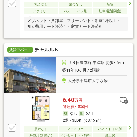
礼金なし
敷金なし
新築
ファミリー
バス・トイレ別
駐車場(近隣含)
メゾネット・角部屋・フリーレント・浴室1坪以上・
初期費用カード決済可・家賃カード決済可
チャルルＫ
賃貸アパート
ＪＲ日豊本線 中津駅 徒歩3.6km
築11年10ヶ月 / 2階建
大分県中津市大字永添
6.40
万円
管理費4,500円
なし
6万円
2
2階 / 3LDK（68.45m
）
敷金なし
ファミリー
バス・トイレ別
駐車場(近隣含)
インターネット無料
最上階