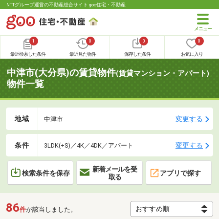
NTTグループ運営の不動産総合サイト goo住宅・不動産
1
0
0
0
最近検索した条件
最近見た物件
保存した条件
お気に入り
中津市(大分県)の賃貸物件
(賃貸マンション・アパート)
物件一覧
地域
変更する
中津市
条件
変更する
3LDK(+S)／4K／4DK／アパート
新着メールを受
検索条件を保存
アプリで探す
取る
86
件
が該当しました。