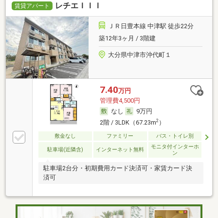
レチエＩＩＩ
賃貸アパート
ＪＲ日豊本線 中津駅 徒歩22分
築12年3ヶ月 / 3階建
大分県中津市沖代町１
7.40
万円
管理費4,500円
なし
9万円
2
2階 / 3LDK（67.23m
）
敷金なし
ファミリー
バス・トイレ別
モニタ付インターホ
駐車場(近隣含)
インターネット無料
ン
駐車場2台分・初期費用カード決済可・家賃カード決
済可