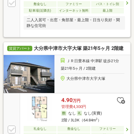
敷金なし
ファミリー
バス・トイレ別
駐車場(近隣含)
インターネット無料
最上階
二人入居可・出窓・角部屋・最上階・日当り良好・閑
静な住宅街
大分県中津市大字大塚 築21年5ヶ月 2階建
賃貸アパート
ＪＲ日豊本線 中津駅 徒歩21分
築21年5ヶ月 / 2階建
大分県中津市大字大塚
4.90
万円
管理費4,300円
なし
なし(実費)
2
2階 / 3LDK（64.84m
）
礼金なし
敷金なし
ファミリー