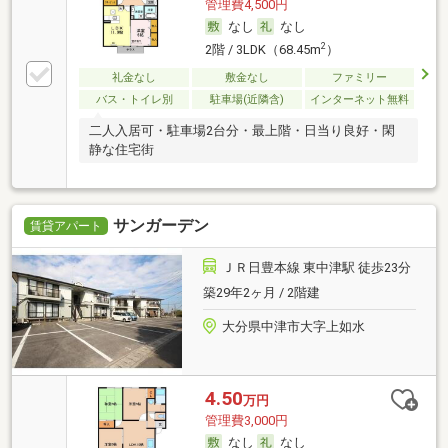
管理費4,500円
なし
なし
2
2階 / 3LDK（68.45m
）
礼金なし
敷金なし
ファミリー
バス・トイレ別
駐車場(近隣含)
インターネット無料
二人入居可・駐車場2台分・最上階・日当り良好・閑
静な住宅街
サンガーデン
賃貸アパート
ＪＲ日豊本線 東中津駅 徒歩23分
築29年2ヶ月 / 2階建
大分県中津市大字上如水
4.50
万円
管理費3,000円
なし
なし