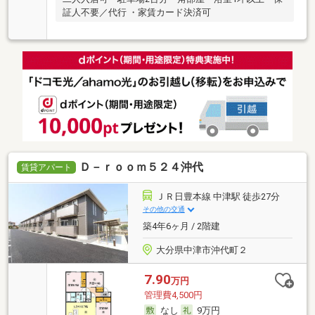
証人不要／代行 ・家賃カード決済可
Ｄ－ｒｏｏｍ５２４沖代
賃貸アパート
ＪＲ日豊本線 中津駅 徒歩27分
その他の交通
築4年6ヶ月 / 2階建
大分県中津市沖代町２
7.90
万円
管理費4,500円
なし
9万円