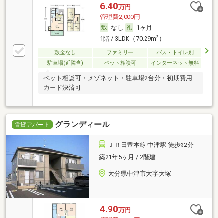
6.40
万円
管理費2,000円
なし
1ヶ月
2
1階 / 3LDK（70.29m
）
敷金なし
ファミリー
バス・トイレ別
駐車場(近隣含)
ペット相談可
インターネット無料
ペット相談可・メゾネット・駐車場2台分・初期費用
カード決済可
グランディール
賃貸アパート
ＪＲ日豊本線 中津駅 徒歩32分
築21年5ヶ月 / 2階建
大分県中津市大字大塚
4.90
万円