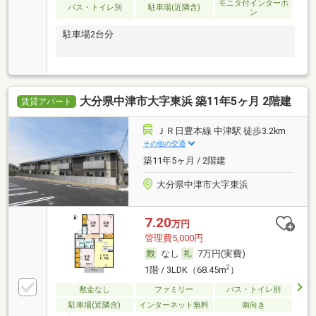
モニタ付インターホ
バス・トイレ別
駐車場(近隣含)
ン
駐車場2台分
大分県中津市大字東浜 築11年5ヶ月 2階建
賃貸アパート
ＪＲ日豊本線 中津駅 徒歩3.2km
その他の交通
築11年5ヶ月 / 2階建
大分県中津市大字東浜
7.20
万円
管理費5,000円
なし
7万円(実費)
2
1階 / 3LDK（68.45m
）
敷金なし
ファミリー
バス・トイレ別
駐車場(近隣含)
インターネット無料
南向き