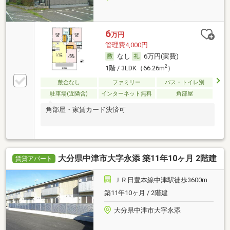
6
万円
管理費4,000円
なし
6万円(実費)
2
1階 / 3LDK（66.26m
）
敷金なし
ファミリー
バス・トイレ別
駐車場(近隣含)
インターネット無料
角部屋
角部屋・家賃カード決済可
大分県中津市大字永添 築11年10ヶ月 2階建
賃貸アパート
ＪＲ日豊本線中津駅徒歩3600m
築11年10ヶ月 / 2階建
大分県中津市大字永添