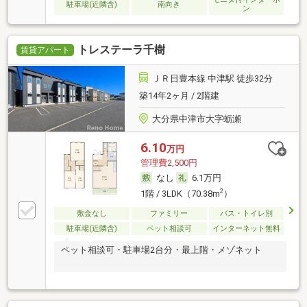
駐車場(近隣含)
南向き
ン
トレステーラ千樹
賃貸アパート
ＪＲ日豊本線 中津駅 徒歩32分
築14年2ヶ月 / 2階建
大分県中津市大字蛎瀬
6.10
万円
管理費2,500円
なし
6.1万円
2
1階 / 3LDK（70.38m
）
敷金なし
ファミリー
バス・トイレ別
駐車場(近隣含)
ペット相談可
インターネット無料
ペット相談可・駐車場2台分・最上階・メゾネット