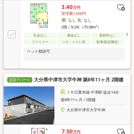
3.40
万円
管理費1,000円
なし
なし
2
2階 / 3LDK（70.08m
）
礼金なし
敷金なし
更新料なし
ファミリー
バス・トイレ別
駐車場(近隣含)
ペット相談可
大分県中津市大字牛神 築8年11ヶ月 2階建
賃貸アパート
ＪＲ日豊本線 中津駅 徒歩14分
築8年11ヶ月 / 2階建
大分県中津市大字牛神
7.50
万円