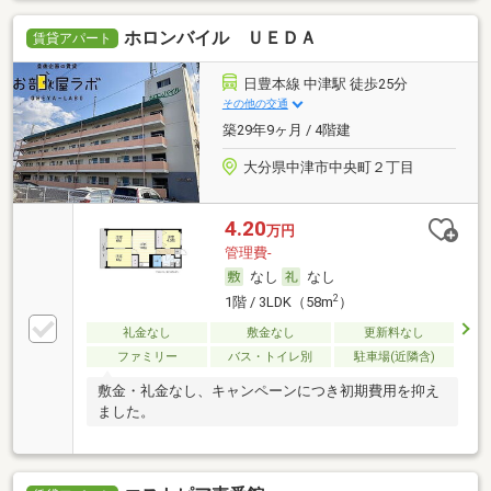
ホロンバイル ＵＥＤＡ
賃貸アパート
日豊本線 中津駅 徒歩25分
その他の交通
築29年9ヶ月 / 4階建
大分県中津市中央町２丁目
4.20
万円
管理費-
なし
なし
2
1階 / 3LDK（58m
）
礼金なし
敷金なし
更新料なし
ファミリー
バス・トイレ別
駐車場(近隣含)
敷金・礼金なし、キャンペーンにつき初期費用を抑え
ました。