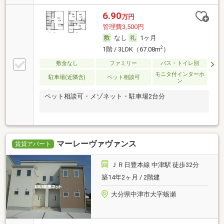
6.90
万円
管理費3,500円
なし
1ヶ月
2
1階 / 3LDK（67.08m
）
敷金なし
ファミリー
バス・トイレ別
モニタ付インターホ
駐車場(近隣含)
ペット相談可
ン
ペット相談可・メゾネット・駐車場2台分
マーレーヴァヴァンス
賃貸アパート
ＪＲ日豊本線 中津駅 徒歩32分
築14年2ヶ月 / 2階建
大分県中津市大字蛎瀬