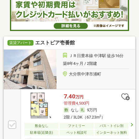
エストピア壱番館
賃貸アパート
ＪＲ日豊本線 中津駅 徒歩16分
築8年4ヶ月 / 2階建
大分県中津市浦町
7.40
万円
管理費4,500円
なし
9万円
2
2階 / 3LDK（67.23m
）
敷金なし
ファミリー
バス・トイレ別
駐車場(近隣含)
ペット相談可
インターネット無料