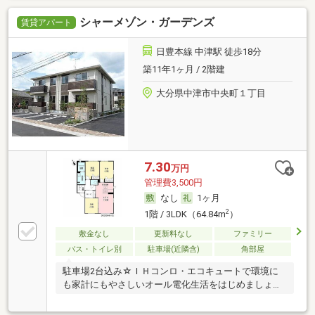
シャーメゾン・ガーデンズ
賃貸アパート
日豊本線 中津駅 徒歩18分
築11年1ヶ月 / 2階建
大分県中津市中央町１丁目
7.30
万円
管理費3,500円
なし
1ヶ月
2
1階 / 3LDK（64.84m
）
敷金なし
更新料なし
ファミリー
バス・トイレ別
駐車場(近隣含)
角部屋
駐車場2台込み☆ＩＨコンロ・エコキュートで環境に
も家計にもやさしいオール電化生活をはじめましょう
♪