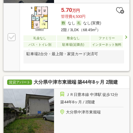
5.70
万円
管理費4,500円
なし
なし(実費)
2
2階 / 3LDK（68.45m
）
礼金なし
敷金なし
ファミリー
バス・トイレ別
駐車場(近隣含)
インターネット無料
駐車場2台分・最上階・家賃カード決済可
大分県中津市東堀端 築44年8ヶ月 2階建
賃貸アパート
ＪＲ日豊本線 中津駅 徒歩12分
築44年8ヶ月 / 2階建
大分県中津市東堀端