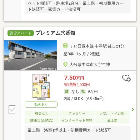
ペット相談可・駐車場2台分・最上階・初期費用カー
ド決済可・家賃カード決済可
プレミアム弐番館
賃貸アパート
ＪＲ日豊本線 中津駅 徒歩21分
築8年11ヶ月 / 2階建
大分県中津市大字牛神
7.50
万円
管理費4,500円
なし
9万円
2
2階 / 3LDK（68.45m
）
動画あり
敷金なし
ファミリー
バス・トイレ別
駐車場(近隣含)
インターネット無料
最上階
最上階・浴室1坪以上・初期費用カード決済可