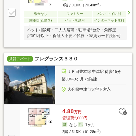
2
1階 / 3LDK（70.43m
）
敷金なし
ファミリー
バス・トイレ別
駐車場(近隣含)
ペット相談可
インターネット無料
ペット相談可・二人入居可・駐車場2台分・角部屋・
浴室1坪以上・保証人不要／代行 ・家賃カード決済可
フレグランス３３０
賃貸アパート
ＪＲ日豊本線 中津駅 徒歩16分
築33年3ヶ月 / 2階建
大分県中津市大字下宮永
4.80
万円
管理費2,000円
なし
1ヶ月
2
2階 / 3LDK（61.28m
）