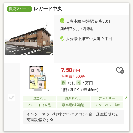
レガード中央
賃貸アパート
日豊本線 中津駅 徒歩30分
築6年7ヶ月 / 2階建
大分県中津市中央町２丁目
7.50
万円
管理費4,500円
なし
9万円
2
1階 / 3LDK（68.45m
）
敷金なし
更新料なし
ファミリー
バス・トイレ別
駐車場(近隣含)
インターネット無料
インターネット無料です♪エアコン3台！居室照明など
充実設備です☆