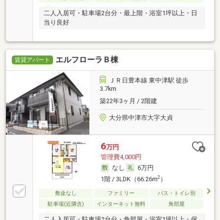
二人入居可・駐車場2台分・最上階・浴室1坪以上・日
当り良好
エルフローラＢ棟
賃貸アパート
ＪＲ日豊本線 東中津駅 徒歩
3.7km
築22年3ヶ月 / 2階建
大分県中津市大字大貞
6
万円
管理費4,000円
なし
6万円
2
1階 / 3LDK（66.26m
）
敷金なし
ファミリー
バス・トイレ別
駐車場(近隣含)
インターネット無料
角部屋
二人入居可・駐車場2台分・角部屋・浴室1坪以上・保