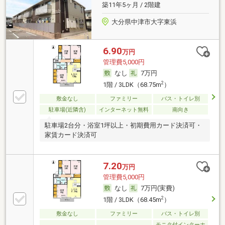
築11年5ヶ月 / 2階建
大分県中津市大字東浜
6.90
万円
管理費5,000円
なし
7万円
2
1階 / 3LDK（68.75m
）
敷金なし
ファミリー
バス・トイレ別
駐車場(近隣含)
インターネット無料
南向き
駐車場2台分・浴室1坪以上・初期費用カード決済可・
家賃カード決済可
7.20
万円
管理費5,000円
なし
7万円(実費)
2
1階 / 3LDK（68.45m
）
敷金なし
ファミリー
バス・トイレ別
モニタ付インターホ