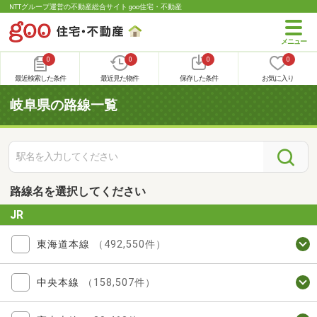
NTTグループ運営の不動産総合サイト goo住宅・不動産
0
0
0
0
最近検索した条件
最近見た物件
保存した条件
お気に入り
岐阜県の路線一覧
路線名を選択してください
JR
東海道本線
（492,550件）
中央本線
（158,507件）