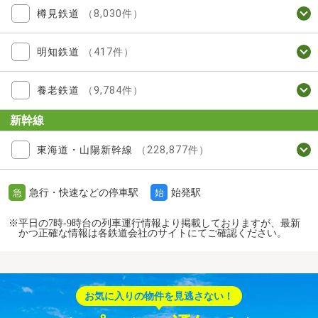
樽見鉄道
（8,030件）
明知鉄道
（417件）
養老鉄道
（9,784件）
新幹線
東海道・山陽新幹線
（228,877件）
急行・快速などの停車駅
始発駅
急
始
※平日の7時-9時台の列車運行情報より掲載しておりますが、最新
かつ正確な情報は各鉄道会社のサイトにてご確認ください。
お気に入りの物件を見逃さない！