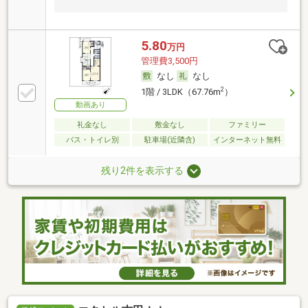
5.80
万円
管理費3,500円
なし
なし
2
1階 / 3LDK（67.76m
）
動画あり
礼金なし
敷金なし
ファミリー
バス・トイレ別
駐車場(近隣含)
インターネット無料
残り2件を表示する