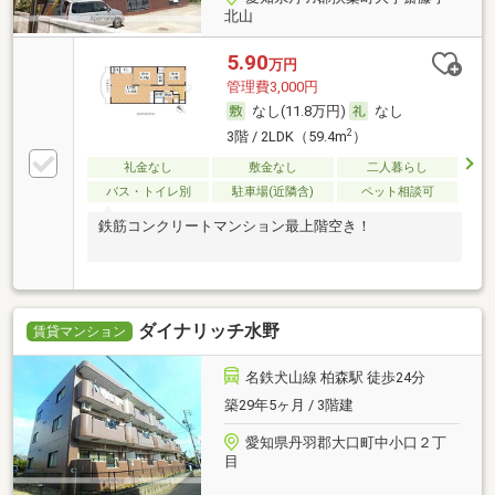
北山
5.90
万円
管理費3,000円
なし(11.8万円)
なし
2
3階 / 2LDK（59.4m
）
礼金なし
敷金なし
二人暮らし
バス・トイレ別
駐車場(近隣含)
ペット相談可
鉄筋コンクリートマンション最上階空き！
ダイナリッチ水野
賃貸マンション
名鉄犬山線 柏森駅 徒歩24分
築29年5ヶ月 / 3階建
愛知県丹羽郡大口町中小口２丁
目