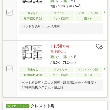
なし
1ヶ月
2
2階 / 3LDK（78.24m
）
敷金なし
ファミリー
バス・トイレ別
駐車場(近隣含)
ペット相談可
南向き
ペット相談可・二人入居可
11.50
万円
管理費なし
なし
1ヶ月
2
/ 3LDK（78.24m
）
敷金なし
ファミリー
バス・トイレ別
駐車場(近隣含)
ペット相談可
最上階
ペット相談可・二人入居可・駐車場2台分・角部屋・
24時間換気システム・最上階
クレスト中島
賃貸マンション