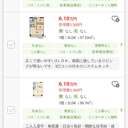
バス・トイレ別
駐車場(近隣含)
インターネット無料
6.10
万円
管理費3,500円
なし
なし
2
1階 / 2LDK（57.33m
）
礼金なし
敷金なし
更新料なし
二人暮らし
バス・トイレ別
駐車場(近隣含)
広くて使いやすい2ＬＤＫ。南面に接しているリビン
グが明るいです。3口コンロ付きのシステムキッチ
ン。
6.10
万円
管理費3,500円
なし
なし
2
1階 / 2LDK（56.7m
）
礼金なし
敷金なし
二人暮らし
バス・トイレ別
駐車場(近隣含)
インターネット無料
二人入居可・角部屋・日当り良好・閑静な住宅街・保