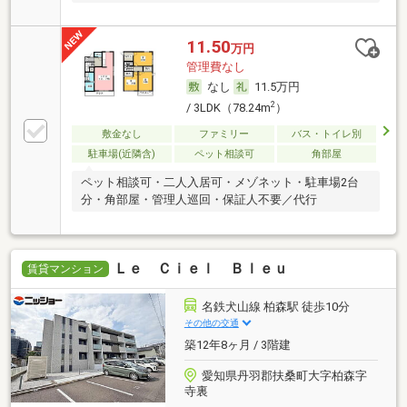
11.50
万円
管理費なし
なし
11.5万円
2
/ 3LDK（78.24m
）
敷金なし
ファミリー
バス・トイレ別
駐車場(近隣含)
ペット相談可
角部屋
ペット相談可・二人入居可・メゾネット・駐車場2台
分・角部屋・管理人巡回・保証人不要／代行
Ｌｅ Ｃｉｅｌ Ｂｌｅｕ
賃貸マンション
名鉄犬山線 柏森駅 徒歩10分
その他の交通
築12年8ヶ月 / 3階建
愛知県丹羽郡扶桑町大字柏森字
寺裏