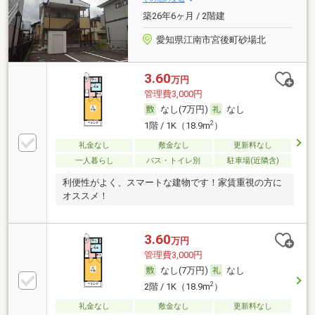
築26年6ヶ月 / 2階建
愛知県江南市宮後町砂場北
3.60
万円
管理費3,000円
なし(7万円)
なし
2
1階 / 1K（18.9m
）
礼金なし
敷金なし
更新料なし
一人暮らし
バス・トイレ別
駐車場(近隣含)
利便性がよく、スマートな建物です！家賃重視の方に
オススメ！
3.60
万円
管理費3,000円
なし(7万円)
なし
2
2階 / 1K（18.9m
）
礼金なし
敷金なし
更新料なし