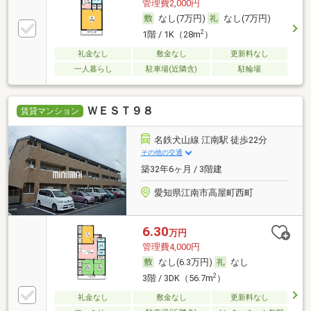
管理費2,000円
なし(7万円)
なし(7万円)
2
1階 / 1K（28m
）
礼金なし
敷金なし
更新料なし
一人暮らし
駐車場(近隣含)
駐輪場
ＷＥＳＴ９８
賃貸マンション
名鉄犬山線 江南駅 徒歩22分
その他の交通
築32年6ヶ月 / 3階建
愛知県江南市高屋町西町
6.30
万円
管理費4,000円
なし(6.3万円)
なし
2
3階 / 3DK（56.7m
）
礼金なし
敷金なし
更新料なし