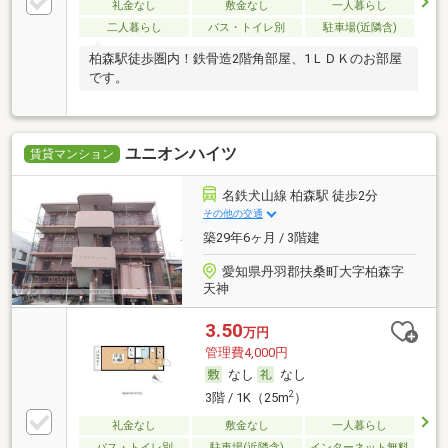
礼金なし
敷金なし
一人暮らし
二人暮らし
バス・トイレ別
駐車場(近隣含)
柏森駅徒歩圏内！鉄骨造2階角部屋、1ＬＤＫのお部屋
です。
ユニオンハイツ
賃貸マンション
名鉄犬山線 柏森駅 徒歩2分
その他の交通
築29年6ヶ月 / 3階建
愛知県丹羽郡扶桑町大字柏森字
天神
3.50
万円
管理費4,000円
なし
なし
2
3階 / 1K（25m
）
礼金なし
敷金なし
一人暮らし
バス・トイレ別
駐車場(近隣含)
インターネット無料