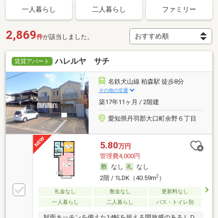
一人暮らし
二人暮らし
ファミリー
2,869
件
が該当しました。
ハレルヤ サチ
賃貸アパート
名鉄犬山線 柏森駅 徒歩8分
その他の交通
築17年11ヶ月 / 2階建
愛知県丹羽郡大口町余野６丁目
5.80
万円
管理費4,000円
なし
なし
2
2階 / 1LDK（40.59m
）
礼金なし
敷金なし
更新料なし
一人暮らし
二人暮らし
バス・トイレ別
対面キッチンを備えた14帖を超える開放感のあるＬＤ