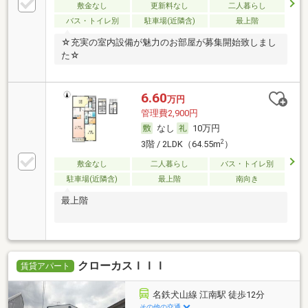
敷金なし
更新料なし
二人暮らし
バス・トイレ別
駐車場(近隣含)
最上階
☆充実の室内設備が魅力のお部屋が募集開始致しまし
た☆
6.60
万円
管理費2,900円
なし
10万円
2
3階 / 2LDK（64.55m
）
敷金なし
二人暮らし
バス・トイレ別
駐車場(近隣含)
最上階
南向き
最上階
クローカスＩＩＩ
賃貸アパート
名鉄犬山線 江南駅 徒歩12分
その他の交通