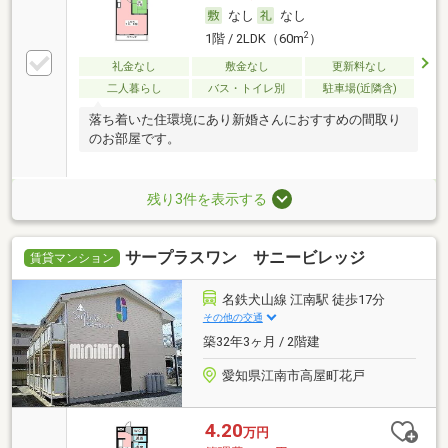
なし
なし
2
1階 / 2LDK（60m
）
礼金なし
敷金なし
更新料なし
二人暮らし
バス・トイレ別
駐車場(近隣含)
落ち着いた住環境にあり新婚さんにおすすめの間取り
のお部屋です。
残り3件を表示する
サープラスワン サニービレッジ
賃貸マンション
名鉄犬山線 江南駅 徒歩17分
その他の交通
築32年3ヶ月 / 2階建
愛知県江南市高屋町花戸
4.20
万円