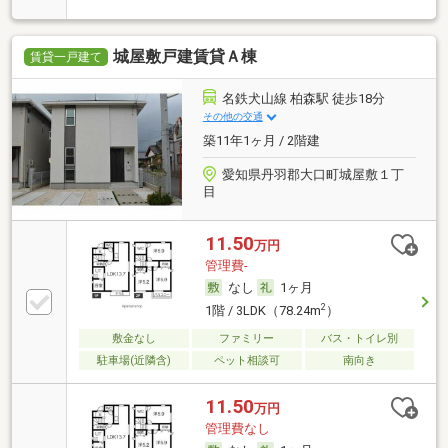
城屋敷戸建賃貸Ａ棟
賃貸一戸建て
名鉄犬山線 柏森駅 徒歩18分
その他の交通
築11年1ヶ月 / 2階建
愛知県丹羽郡大口町城屋敷１丁
目
11.50
万円
管理費-
なし
1ヶ月
2
1階 / 3LDK（78.24m
）
敷金なし
ファミリー
バス・トイレ別
駐車場(近隣含)
ペット相談可
南向き
11.50
万円
管理費なし