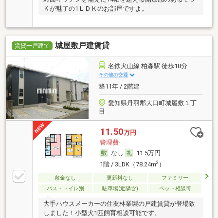
Ｋが魅了の1ＬＤＫのお部屋ですよ。
城屋敷戸建賃貸
賃貸一戸建て
名鉄犬山線 柏森駅 徒歩18分
その他の交通
築11年 / 2階建
愛知県丹羽郡大口町城屋敷１丁
目
11.50
万円
管理費-
なし
11.5万円
2
1階 / 3LDK（78.24m
）
敷金なし
更新料なし
ファミリー
バス・トイレ別
駐車場(近隣含)
ペット相談可
大手ハウスメーカーの住友林業製の戸建賃貸が登場致
しました！小型犬1匹飼育相談可能です。