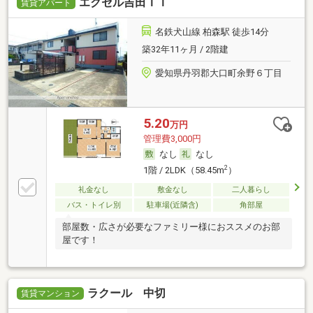
エクセル吉田ＩＩ
賃貸アパート
名鉄犬山線 柏森駅 徒歩14分
築32年11ヶ月 / 2階建
愛知県丹羽郡大口町余野６丁目
5.20
万円
管理費3,000円
なし
なし
2
1階 / 2LDK（58.45m
）
礼金なし
敷金なし
二人暮らし
バス・トイレ別
駐車場(近隣含)
角部屋
部屋数・広さが必要なファミリー様におススメのお部
屋です！
ラクール 中切
賃貸マンション