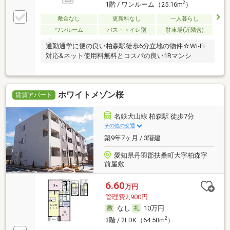
2
1階 / ワンルーム（25.16m
）
敷金なし
更新料なし
一人暮らし
ワンルーム
バス・トイレ別
駐車場(近隣含)
通勤通学に便の良い柏森駅徒歩6分立地の物件☆Wi-Fi
対応&ネット使用料無料とコスパの良い1Rマンシ
ホワイトメゾン桜
賃貸アパート
名鉄犬山線 柏森駅 徒歩7分
その他の交通
築9年7ヶ月 / 3階建
愛知県丹羽郡扶桑町大字柏森字
前屋敷
6.60
万円
管理費2,900円
なし
10万円
2
3階 / 2LDK（64.58m
）