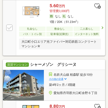
5.60
万円
管理費3,000円
なし
なし
2
1階 / 2DK（51.23m
）
礼金なし
敷金なし
二人暮らし
バス・トイレ別
駐車場(近隣含)
インターネット無料
大口町小口エリア光ファイバー対応鉄筋コンクリート
マンション☆
シャーメゾン グリシーヌ
賃貸マンション
名鉄犬山線 柏森駅 徒歩10分
その他の交通
築4年2ヶ月 / 3階建
愛知県丹羽郡大口町余野６丁目
8.80
万円