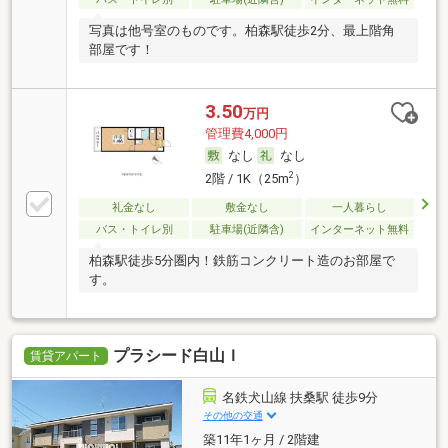
写真は他号室のものです。柏森駅徒歩2分、最上階角
部屋です！
3.50
万円
管理費4,000円
なし
なし
2
2階 / 1K（25m
）
礼金なし
敷金なし
一人暮らし
バス・トイレ別
駐車場(近隣含)
インターネット無料
柏森駅徒歩5分圏内！鉄筋コンクリート造のお部屋で
す。
プラシード白山Ｉ
賃貸アパート
名鉄犬山線 扶桑駅 徒歩9分
その他の交通
築11年1ヶ月 / 2階建