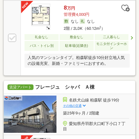
8
万円
管理費4,000円
なし
なし
2
2階 / 2LDK（60.12m
）
礼金なし
敷金なし
二人暮らし
モニタ付インターホ
バス・トイレ別
駐車場(近隣含)
ン
人気のマンションタイプ。柏森駅徒歩10分好立地人気
の設備充実、新婚・ファミリーにおすすめ。
フレージュ シャパ Ａ棟
賃貸アパート
名鉄犬山線 柏森駅 徒歩19分
その他の交通
築25年9ヶ月 / 2階建
愛知県丹羽郡大口町下小口７丁
目