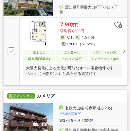
愛知県丹羽郡大口町下小口７丁
目
7.90
万円
管理費4,200円
なし
1.5ヶ月
2
1階 / 2LDK（61.6m
）
敷金なし
二人暮らし
バス・トイレ別
駐車場(近隣含)
ペット相談可
インターネット無料
太陽光発電による売電が可能なオール電化物件です
ペット（小型犬1匹）と暮らせる賃貸住宅
カメリア
賃貸マンション
名鉄犬山線 柏森駅 徒歩20分
その他の交通
築27年8ヶ月 / 3階建
愛知県丹羽郡扶桑町大字斎藤字