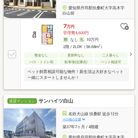
愛知県丹羽郡扶桑町大字高木字
白山前
7
万円
管理費4,600円
なし
10万円
2
2階 / 2LDK（56.68m
）
敷金なし
更新料なし
二人暮らし
バス・トイレ別
駐車場(近隣含)
ペット相談可
ペット飼育相談可能な物件！新生活は大好きなペット
一緒にスタートしませんか！
サンハイツ白山
賃貸マンション
名鉄犬山線 扶桑駅 徒歩12分
その他の交通
築37年7ヶ月 / 4階建
愛知県丹羽郡扶桑町大字高木字