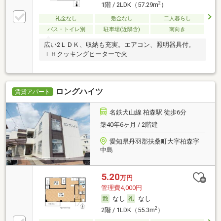
2
1階 / 2LDK（57.29m
）
礼金なし
敷金なし
二人暮らし
バス・トイレ別
駐車場(近隣含)
南向き
広い2ＬＤＫ、収納も充実。エアコン、照明器具付。
ＩＨクッキングヒーターで火
ロングハイツ
賃貸アパート
名鉄犬山線 柏森駅 徒歩6分
築40年6ヶ月 / 2階建
愛知県丹羽郡扶桑町大字柏森字
中島
5.20
万円
管理費4,000円
なし
なし
2
2階 / 1LDK（55.3m
）