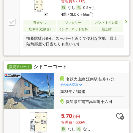
管理費4,200円
なし
0.5ヶ月
2
4階 / 3LDK（66m
）
敷金なし
ファミリー
バス・トイレ別
駐車場(近隣含)
インターネット無料
最上階
扶桑駅徒歩8分、スーパーも近くて便利な立地 最上
階角部屋で日当たりも良いです
シドニーコート
賃貸アパート
名鉄犬山線 江南駅 徒歩17分
その他の交通
築23年 / 2階建
愛知県江南市高屋町十六田
5.70
万円
管理費4,000円
なし
なし