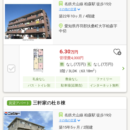
名鉄犬山線 柏森駅 徒歩15分
その他の交通
築22年10ヶ月 / 4階建
愛知県丹羽郡扶桑町大字柏森字
中切
6.30
万円
管理費4,000円
なし(7万円)
なし(7万円)
2
3階 / 3LDK（63.18m
）
礼金なし
敷金なし
ファミリー
バス・トイレ別
駐車場(近隣含)
インターネット無料
三軒家の杜Ｂ棟
賃貸アパート
名鉄犬山線 柏森駅 徒歩19分
その他の交通
築15年5ヶ月 / 2階建