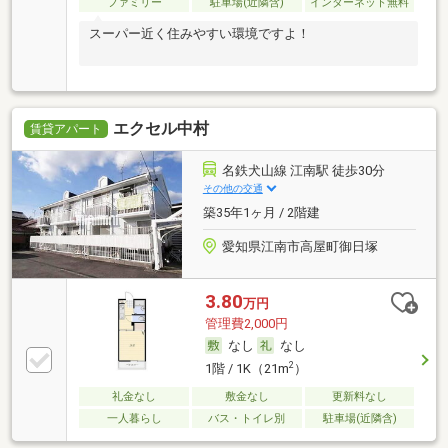
ファミリー
駐車場(近隣含)
インターネット無料
スーパー近く住みやすい環境ですよ！
エクセル中村
賃貸アパート
名鉄犬山線 江南駅 徒歩30分
その他の交通
築35年1ヶ月 / 2階建
愛知県江南市高屋町御日塚
3.80
万円
管理費2,000円
なし
なし
2
1階 / 1K（21m
）
礼金なし
敷金なし
更新料なし
一人暮らし
バス・トイレ別
駐車場(近隣含)