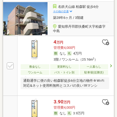
名鉄犬山線 柏森駅 徒歩6分
その他の交通
築28年6ヶ月 / 3階建
愛知県丹羽郡扶桑町大字柏森字
中島
4
万円
管理費4,000円
なし
4万円
2
3階 / ワンルーム（25.16m
）
敷金なし
更新料なし
一人暮らし
ワンルーム
バス・トイレ別
駐車場(近隣含)
通勤通学に便の良い柏森駅徒歩6分立地の物件☆Wi-Fi
対応&ネット使用料無料とコスパの良い1Rマンシ
3.90
万円
管理費4,000円
なし
3.9万円