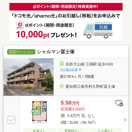
シャルマン冨士塚
賃貸マンション
名鉄犬山線 江南駅 徒歩34分
その他の交通
築21年6ヶ月 / 3階建
愛知県江南市村久野町冨士塚
5.50
万円
管理費4,500円
5.5万円
なし
2
3階 / 2LDK（56.7m
）
礼金なし
更新料なし
二人暮らし