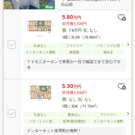
白山前
5.80
万円
管理費3,500円
7.8万円
なし
2
1階 / 3LDK（76.86m
）
礼金なし
ファミリー
バス・トイレ別
インターネット無料
角部屋
南向き
ＴＶモニターホンで来客が一目で確認できて安心です
☆
5.30
万円
管理費3,500円
なし
なし
2
1階 / 3DK（71.73m
）
礼金なし
敷金なし
ファミリー
バス・トイレ別
駐車場(近隣含)
インターネット無料
インターネット使用料が無料！