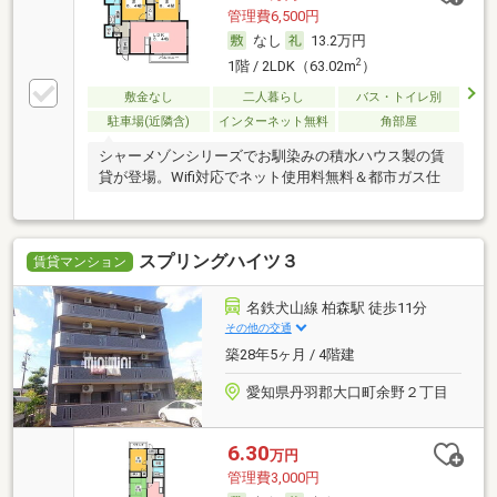
管理費6,500円
なし
13.2万円
2
1階 / 2LDK（63.02m
）
敷金なし
二人暮らし
バス・トイレ別
駐車場(近隣含)
インターネット無料
角部屋
シャーメゾンシリーズでお馴染みの積水ハウス製の賃
貸が登場。Wifi対応でネット使用料無料＆都市ガス仕
スプリングハイツ３
賃貸マンション
名鉄犬山線 柏森駅 徒歩11分
その他の交通
築28年5ヶ月 / 4階建
愛知県丹羽郡大口町余野２丁目
6.30
万円
管理費3,000円