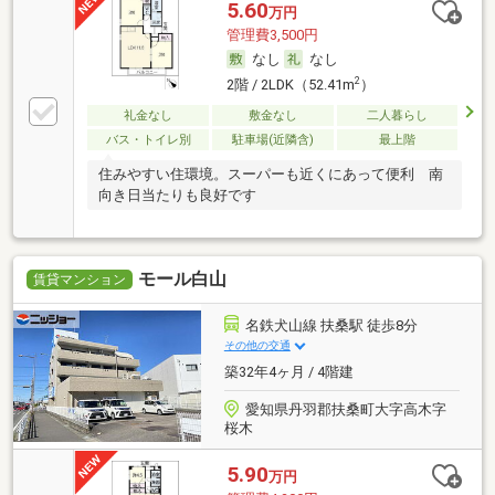
5.60
万円
管理費3,500円
なし
なし
2
2階 / 2LDK（52.41m
）
礼金なし
敷金なし
二人暮らし
バス・トイレ別
駐車場(近隣含)
最上階
住みやすい住環境。スーパーも近くにあって便利 南
向き日当たりも良好です
モール白山
賃貸マンション
名鉄犬山線 扶桑駅 徒歩8分
その他の交通
築32年4ヶ月 / 4階建
愛知県丹羽郡扶桑町大字高木字
桜木
5.90
万円