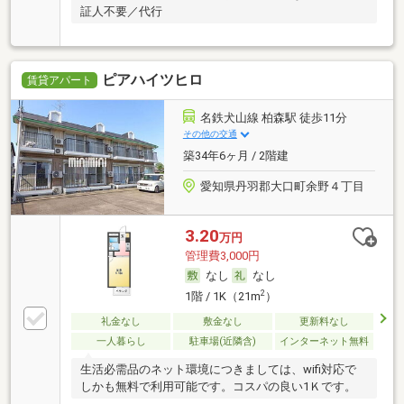
証人不要／代行
ピアハイツヒロ
賃貸アパート
名鉄犬山線 柏森駅 徒歩11分
その他の交通
築34年6ヶ月 / 2階建
愛知県丹羽郡大口町余野４丁目
3.20
万円
管理費3,000円
なし
なし
2
1階 / 1K（21m
）
礼金なし
敷金なし
更新料なし
一人暮らし
駐車場(近隣含)
インターネット無料
生活必需品のネット環境につきましては、wifi対応で
しかも無料で利用可能です。コスパの良い1Ｋです。