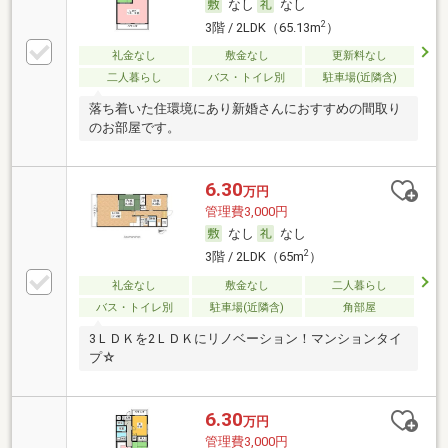
なし
なし
2
3階 / 2LDK（65.13m
）
礼金なし
敷金なし
更新料なし
二人暮らし
バス・トイレ別
駐車場(近隣含)
落ち着いた住環境にあり新婚さんにおすすめの間取り
のお部屋です。
6.30
万円
管理費3,000円
なし
なし
2
3階 / 2LDK（65m
）
礼金なし
敷金なし
二人暮らし
バス・トイレ別
駐車場(近隣含)
角部屋
3ＬＤＫを2ＬＤＫにリノベーション！マンションタイ
プ☆
6.30
万円
管理費3,000円