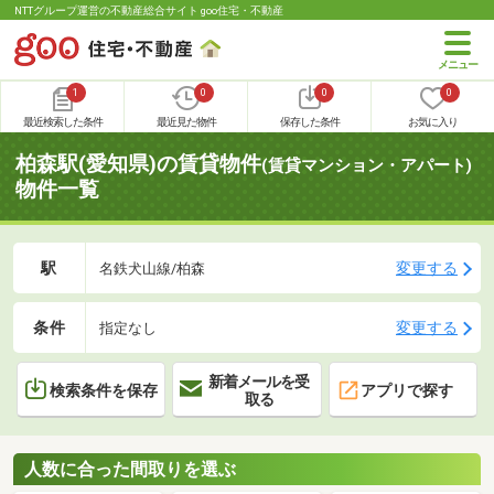
NTTグループ運営の不動産総合サイト goo住宅・不動産
1
0
0
0
最近検索した条件
最近見た物件
保存した条件
お気に入り
柏森駅(愛知県)の賃貸物件
(賃貸マンション・アパート)
物件一覧
駅
変更する
名鉄犬山線/柏森
条件
変更する
指定なし
新着メールを受
検索条件を保存
アプリで探す
取る
人数に合った間取りを選ぶ