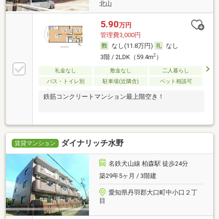
北山
5.90
万円
管理費3,000円
なし(11.8万円)
なし
2
3階 / 2LDK（59.4m
）
礼金なし
敷金なし
二人暮らし
バス・トイレ別
駐車場(近隣含)
ペット相談可
鉄筋コンクリートマンション最上階空き！
ダイナリッチ水野
賃貸マンション
名鉄犬山線 柏森駅 徒歩24分
築29年5ヶ月 / 3階建
愛知県丹羽郡大口町中小口２丁
目