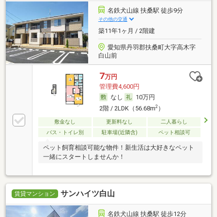
名鉄犬山線 扶桑駅 徒歩9分
その他の交通
築11年1ヶ月 / 2階建
愛知県丹羽郡扶桑町大字高木字
白山前
7
万円
管理費4,600円
なし
10万円
2
2階 / 2LDK（56.68m
）
敷金なし
更新料なし
二人暮らし
バス・トイレ別
駐車場(近隣含)
ペット相談可
ペット飼育相談可能な物件！新生活は大好きなペット
一緒にスタートしませんか！
サンハイツ白山
賃貸マンション
名鉄犬山線 扶桑駅 徒歩12分