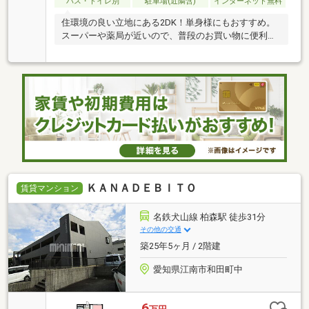
バス・トイレ別
駐車場(近隣含)
インターネット無料
住環境の良い立地にある2DK！単身様にもおすすめ。
スーパーや薬局が近いので、普段のお買い物に便利で
す
ＫＡＮＡＤＥＢＩＴＯ
賃貸マンション
名鉄犬山線 柏森駅 徒歩31分
その他の交通
築25年5ヶ月 / 2階建
愛知県江南市和田町中
6