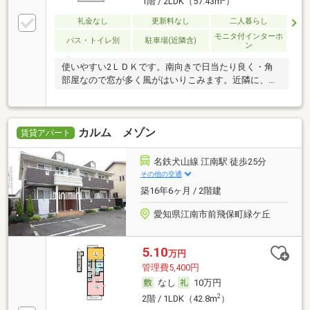
1階 / 2LDK（57.43m
）
礼金なし
更新料なし
二人暮らし
モニタ付インターホ
バス・トイレ別
駐車場(近隣含)
ン
使いやすい2ＬＤＫです。南向きで日当たり良く・角
部屋なので窓が多く風がはいりこみます。近隣に、ス
ー
カルム メゾン
賃貸アパート
名鉄犬山線 江南駅 徒歩25分
その他の交通
築16年6ヶ月 / 2階建
愛知県江南市前飛保町緑ケ丘
5.10
万円
管理費5,400円
なし
10万円
2
2階 / 1LDK（42.8m
）