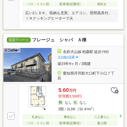
バス・トイレ別
駐車場(近隣含)
南向き
広い2ＬＤＫ、収納も充実。エアコン、照明器具付。
ＩＨクッキングヒーターで火
フレージュ シャパ Ａ棟
賃貸アパート
名鉄犬山線 柏森駅 徒歩19分
その他の交通
築25年9ヶ月 / 2階建
愛知県丹羽郡大口町下小口７丁
目
5.60
万円
管理費3,500円
なし
なし
2
2階 / 2LDK（52.41m
）
礼金なし
敷金なし
二人暮らし
バス・トイレ別
駐車場(近隣含)
最上階