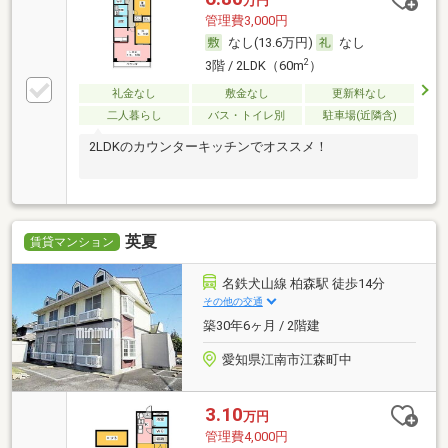
万円
管理費3,000円
なし(13.6万円)
なし
2
3階 / 2LDK（60m
）
礼金なし
敷金なし
更新料なし
二人暮らし
バス・トイレ別
駐車場(近隣含)
2LDKのカウンターキッチンでオススメ！
英夏
賃貸マンション
名鉄犬山線 柏森駅 徒歩14分
その他の交通
築30年6ヶ月 / 2階建
愛知県江南市江森町中
3.10
万円
管理費4,000円