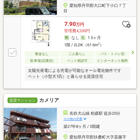
愛知県丹羽郡大口町下小口７丁
目
7.90
万円
管理費4,200円
なし
1.5ヶ月
2
1階 / 2LDK（61.6m
）
敷金なし
二人暮らし
バス・トイレ別
駐車場(近隣含)
ペット相談可
インターネット無料
太陽光発電による売電が可能なオール電化物件です
ペット（小型犬1匹）と暮らせる賃貸住宅
カメリア
賃貸マンション
名鉄犬山線 柏森駅 徒歩20分
その他の交通
築27年8ヶ月 / 3階建
愛知県丹羽郡扶桑町大字斎藤字