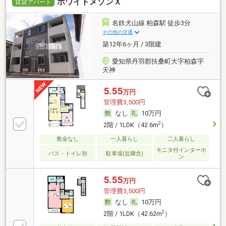
ホワイトメゾンＸ
賃貸アパート
名鉄犬山線 柏森駅 徒歩3分
その他の交通
築12年6ヶ月 / 3階建
愛知県丹羽郡扶桑町大字柏森字
天神
5.55
万円
管理費3,500円
なし
10万円
2
2階 / 1LDK（42.6m
）
敷金なし
一人暮らし
二人暮らし
モニタ付インターホ
バス・トイレ別
駐車場(近隣含)
ン
5.55
万円
管理費3,500円
なし
10万円
2
2階 / 1LDK（42.62m
）