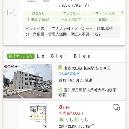
2
/ 3LDK（78.24m
）
敷金なし
ファミリー
バス・トイレ別
駐車場(近隣含)
ペット相談可
角部屋
ペット相談可・二人入居可・メゾネット・駐車場2台
分・角部屋・管理人巡回・保証人不要／代行
Ｌｅ Ｃｉｅｌ Ｂｌｅｕ
賃貸マンション
名鉄犬山線 柏森駅 徒歩10分
その他の交通
築12年8ヶ月 / 3階建
愛知県丹羽郡扶桑町大字柏森字
寺裏
8
万円
管理費4,000円
なし
なし
2
2階 / 2LDK（60.12m
）