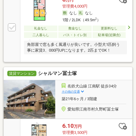
万円
管理費4,000円
なし
なし
2
1階 / 2LDK（49.5m
）
礼金なし
敷金なし
更新料なし
二人暮らし
バス・トイレ別
駐車場(近隣含)
角部屋で窓も多く風通りが良いです。小型犬1匹飼う
事に家賃3、000円UPになります。2匹までOK！
シャルマン冨士塚
賃貸マンション
名鉄犬山線 江南駅 徒歩34分
その他の交通
築21年6ヶ月 / 3階建
愛知県江南市村久野町冨士塚
6.10
万円
管理費3,500円