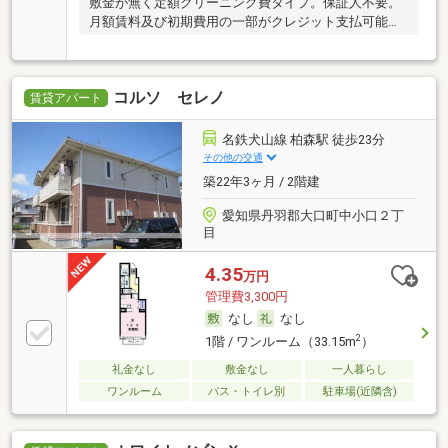
敷金が無く定額クリーニング費タイプ。保証人不要。
月額賃料及び初期費用の一部がクレジット支払可能で
す。
コルソ セレノ
賃貸アパート
名鉄犬山線 柏森駅 徒歩23分
その他の交通
築22年3ヶ月 / 2階建
愛知県丹羽郡大口町中小口２丁
目
4.35
万円
管理費3,300円
なし
なし
2
1階 / ワンルーム（33.15m
）
礼金なし
敷金なし
一人暮らし
ワンルーム
バス・トイレ別
駐車場(近隣含)