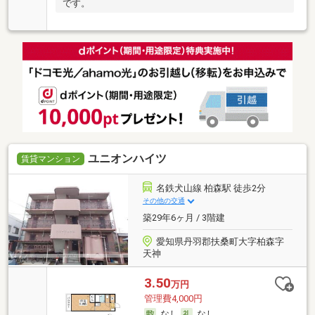
です。
ユニオンハイツ
賃貸マンション
名鉄犬山線 柏森駅 徒歩2分
その他の交通
築29年6ヶ月 / 3階建
愛知県丹羽郡扶桑町大字柏森字
天神
3.50
万円
管理費4,000円
なし
なし