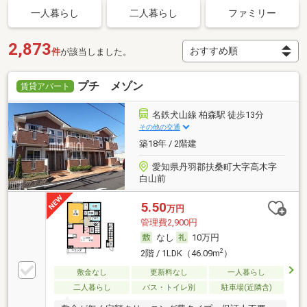
一人暮らし
二人暮らし
ファミリー
2,873
件
が該当しました。
プチ メゾン
賃貸アパート
名鉄犬山線 柏森駅 徒歩13分
その他の交通
築18年 / 2階建
愛知県丹羽郡扶桑町大字高木字
白山前
5.50
万円
管理費2,900円
なし
10万円
2
2階 / 1LDK（46.09m
）
敷金なし
更新料なし
一人暮らし
二人暮らし
バス・トイレ別
駐車場(近隣含)