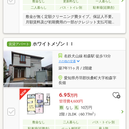
敷金なし
更新料なし
一人暮らし
二人暮らし
バス・トイレ別
駐車場(近隣含)
敷金が無く定額クリーニング費タイプ。保証人不要。
月額賃料及び初期費用の一部がクレジット支払可能で
す。
ホワイトメゾンＩＩ
賃貸アパート
名鉄犬山線 柏森駅 徒歩13分
その他の交通
築7年11ヶ月 / 2階建
愛知県丹羽郡扶桑町大字柏森字
長畑
6.95
万円
管理費4,600円
なし
10万円
2
2階 / 2LDK（60.77m
）
敷金なし
二人暮らし
バス・トイレ別
駐車場(近隣含)
ペット相談可
最上階