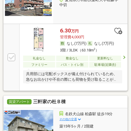
中切
6.30
万円
管理費4,000円
なし(7万円)
なし(7万円)
2
3階 / 3LDK（63.18m
）
礼金なし
敷金なし
更新料なし
ファミリー
バス・トイレ別
駐車場(近隣含)
共用部には宅配ボックスが備え付けられているため、
急なお出かけや不在の際にも荷物を受け取ることが可
能
三軒家の杜Ｂ棟
賃貸アパート
名鉄犬山線 柏森駅 徒歩19分
その他の交通
築15年5ヶ月 / 2階建