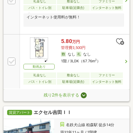
礼金なし
敷金なし
ファミリー
バス・トイレ別
駐車場(近隣含)
インターネット無料
インターネット使用料が無料！
5.80
万円
管理費3,500円
なし
なし
2
1階 / 3LDK（67.76m
）
動画あり
礼金なし
敷金なし
ファミリー
バス・トイレ別
駐車場(近隣含)
インターネット無料
残り2件を表示する
エクセル吉田ＩＩ
賃貸アパート
名鉄犬山線 柏森駅 徒歩14分
築32年11ヶ月 / 2階建