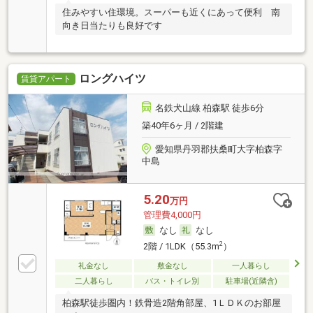
住みやすい住環境。スーパーも近くにあって便利 南
向き日当たりも良好です
ロングハイツ
賃貸アパート
名鉄犬山線 柏森駅 徒歩6分
築40年6ヶ月 / 2階建
愛知県丹羽郡扶桑町大字柏森字
中島
5.20
万円
管理費4,000円
なし
なし
2
2階 / 1LDK（55.3m
）
礼金なし
敷金なし
一人暮らし
二人暮らし
バス・トイレ別
駐車場(近隣含)
柏森駅徒歩圏内！鉄骨造2階角部屋、1ＬＤＫのお部屋