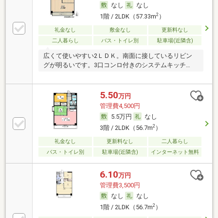
なし
なし
2
1階 / 2LDK（57.33m
）
礼金なし
敷金なし
更新料なし
二人暮らし
バス・トイレ別
駐車場(近隣含)
広くて使いやすい2ＬＤＫ。南面に接しているリビン
グが明るいです。3口コンロ付きのシステムキッチ
ン。
5.50
万円
管理費4,500円
5.5万円
なし
2
3階 / 2LDK（56.7m
）
礼金なし
更新料なし
二人暮らし
バス・トイレ別
駐車場(近隣含)
インターネット無料
6.10
万円
管理費3,500円
なし
なし
2
1階 / 2LDK（56.7m
）