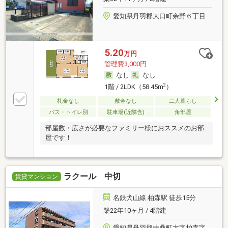
愛知県丹羽郡大口町余野６丁目
5.20
万円
管理費3,000円
なし
なし
2
1階 / 2LDK（58.45m
）
礼金なし
敷金なし
二人暮らし
バス・トイレ別
駐車場(近隣含)
角部屋
部屋数・広さが必要なファミリー様におススメのお部
屋です！
ラクール 中切
賃貸マンション
名鉄犬山線 柏森駅 徒歩15分
築22年10ヶ月 / 4階建
愛知県丹羽郡扶桑町大字柏森字