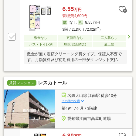
6.55
万円
管理費4,600円
なし
8.55万円
2
3階 / 2LDK（72.02m
）
敷金なし
更新料なし
二人暮らし
バス・トイレ別
駐車場(近隣含)
最上階
敷金が無く定額クリーニング費タイプ。保証人不要で
す。月額賃料及び初期費用の一部がクレジット支払可
能
レスカトール
賃貸マンション
名鉄犬山線 江南駅 徒歩10分
その他の交通
築19年7ヶ月 / 3階建
愛知県江南市高屋町遠場
6.80