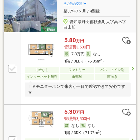
その他の交通
築37年7ヶ月 / 4階建
愛知県丹羽郡扶桑町大字高木字
白山前
5.80
万円
管理費3,500円
7.8万円
なし
2
1階 / 3LDK（76.86m
）
礼金なし
ファミリー
バス・トイレ別
インターネット無料
角部屋
南向き
ＴＶモニターホンで来客が一目で確認できて安心です
☆
5.30
万円
管理費3,500円
なし
なし
2
1階 / 3DK（71.73m
）