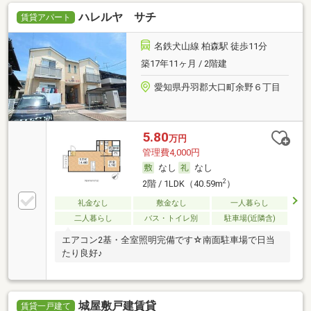
ハレルヤ サチ
賃貸アパート
名鉄犬山線 柏森駅 徒歩11分
築17年11ヶ月 / 2階建
愛知県丹羽郡大口町余野６丁目
5.80
万円
管理費4,000円
なし
なし
2
2階 / 1LDK（40.59m
）
礼金なし
敷金なし
一人暮らし
二人暮らし
バス・トイレ別
駐車場(近隣含)
エアコン2基・全室照明完備です☆南面駐車場で日当
たり良好♪
城屋敷戸建賃貸
賃貸一戸建て