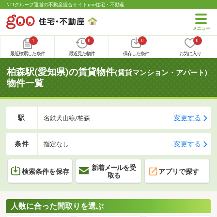
NTTグループ運営の不動産総合サイト goo住宅・不動産
1
0
0
0
最近検索した条件
最近見た物件
保存した条件
お気に入り
柏森駅(愛知県)の賃貸物件
(賃貸マンション・アパート)
物件一覧
駅
変更する
名鉄犬山線/柏森
条件
変更する
指定なし
新着メールを受
検索条件を保存
アプリで探す
取る
人数に合った間取りを選ぶ