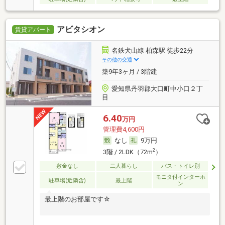
アビタシオン
賃貸アパート
名鉄犬山線 柏森駅 徒歩22分
その他の交通
築9年3ヶ月 / 3階建
愛知県丹羽郡大口町中小口２丁
目
6.40
万円
管理費4,600円
なし
9万円
2
3階 / 2LDK（72m
）
敷金なし
二人暮らし
バス・トイレ別
モニタ付インターホ
駐車場(近隣含)
最上階
ン
最上階のお部屋です☆