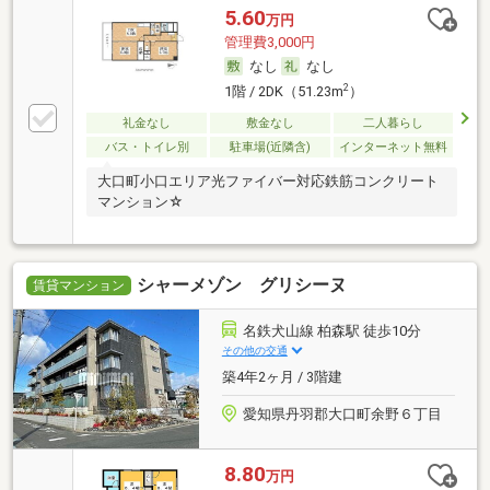
5.60
万円
管理費3,000円
なし
なし
2
1階 / 2DK（51.23m
）
礼金なし
敷金なし
二人暮らし
バス・トイレ別
駐車場(近隣含)
インターネット無料
大口町小口エリア光ファイバー対応鉄筋コンクリート
マンション☆
シャーメゾン グリシーヌ
賃貸マンション
名鉄犬山線 柏森駅 徒歩10分
その他の交通
築4年2ヶ月 / 3階建
愛知県丹羽郡大口町余野６丁目
8.80
万円