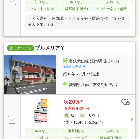
礼金なし
敷金なし
二人暮らし
バス・トイレ別
駐車場(近隣含)
インターネット無料
二人入居可・角部屋・日当り良好・閑静な住宅街・保
証人不要／代行
プルメリアＹ
賃貸アパート
名鉄犬山線 江南駅 徒歩37分
その他の交通
築15年6ヶ月 / 2階建
愛知県江南市村久野町宮出
5.20
万円
管理費4,325円
なし
10万円
2
1階 / 1LDK（45.06m
）
敷金なし
更新料なし
一人暮らし
二人暮らし
バス・トイレ別
駐車場(近隣含)