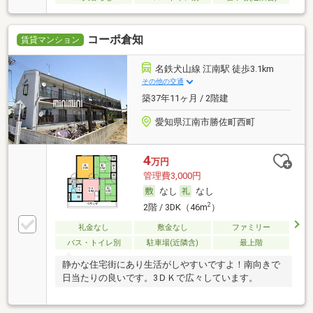
コーポ倉知
賃貸マンション
名鉄犬山線 江南駅 徒歩3.1km
その他の交通
築37年11ヶ月 / 2階建
愛知県江南市勝佐町西町
4
万円
管理費3,000円
なし
なし
2
2階 / 3DK（46m
）
礼金なし
敷金なし
ファミリー
バス・トイレ別
駐車場(近隣含)
最上階
静かな住宅街にあり生活がしやすいですよ！南向きで
日当たりの良いです。3ＤＫで広々しています。