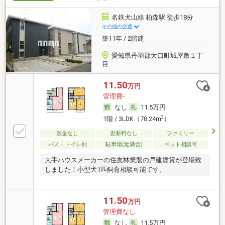
名鉄犬山線 柏森駅 徒歩18分
その他の交通
築11年 / 2階建
愛知県丹羽郡大口町城屋敷１丁
目
11.50
万円
管理費-
なし
11.5万円
2
1階 / 3LDK（78.24m
）
敷金なし
更新料なし
ファミリー
バス・トイレ別
駐車場(近隣含)
ペット相談可
大手ハウスメーカーの住友林業製の戸建賃貸が登場致
しました！小型犬1匹飼育相談可能です。
11.50
万円
管理費なし
なし
11.5万円