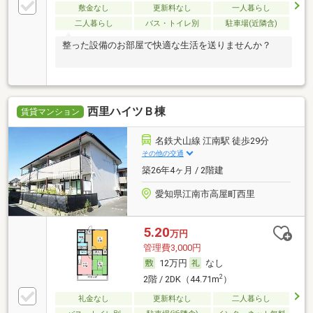
敷金なし
更新料なし
一人暮らし
二人暮らし
バス・トイレ別
駐車場(近隣含)
整った設備のお部屋で快適な生活を送りませんか？
西里ハイツＢ棟
賃貸マンション
名鉄犬山線 江南駅 徒歩29分
その他の交通
築26年4ヶ月 / 2階建
愛知県江南市高屋町西里
5.20
万円
管理費3,000円
12万円
なし
2
2階 / 2DK（44.71m
）
礼金なし
更新料なし
二人暮らし