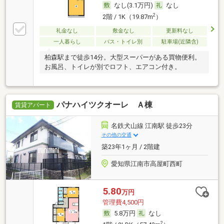
なし(3.1万円)
なし
2
2階 / 1K（19.87m
）
礼金なし
敷金なし
更新料なし
一人暮らし
バス・トイレ別
駐車場(近隣含)
柏森駅まで徒歩14分。大型スーパーがある買物便利。
お風呂、トイレが別でロフト、エアコン付き。
パナハイツクオーレ Ａ棟
賃貸アパート
名鉄犬山線 江南駅 徒歩23分
その他の交通
築23年1ヶ月 / 2階建
愛知県江南市高屋町西町
5.80
万円
管理費4,500円
5.8万円
なし
2