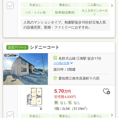
礼金なし
敷金なし
二人暮らし
モニタ付インターホ
バス・トイレ別
駐車場(近隣含)
ン
人気のマンションタイプ。柏森駅徒歩10分好立地人気
の設備充実、新婚・ファミリーにおすすめ。
シドニーコート
賃貸アパート
名鉄犬山線 江南駅 徒歩17分
その他の交通
築23年 / 2階建
愛知県江南市高屋町十六田
5.70
万円
管理費4,000円
なし
なし
2
1階 / 2LDK（57.29m
）
礼金なし
敷金なし
二人暮らし