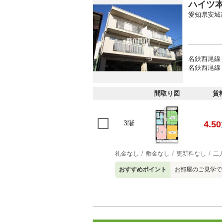
ハイツ
愛知県安城
名鉄西尾線 
名鉄西尾線 
間取り図
賃
3階
4.50
礼金なし
敷金なし
更新料なし
二
おすすめポイント
お部屋のご見学で