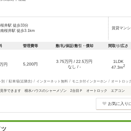
桜井駅 徒歩33分
賃貸マンシ
南桜井駅 徒歩3.1km
料
管理費等
敷/礼/保証/敷引・償却
間取り/広さ
3.75万円 / 22.5万円
1LDK
5,200円
万円
2
なし / -
47.3m
レ別
駐車場(近隣含)
インターネット無料
モニタ付インターホン
オートロッ
のご見学できます 積水ハウスのシャーメゾン 2台目Ｐ オートロック エアコン
お気に入り
イツ