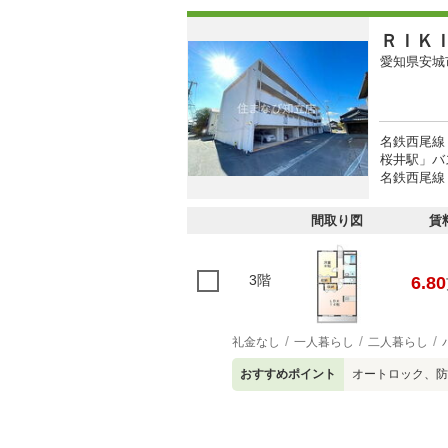
ＲＩＫ
愛知県安城
名鉄西尾線
桜井駅」バ
名鉄西尾線 
間取り図
賃
3階
6.80
礼金なし
一人暮らし
二人暮らし
おすすめポイント
オートロック、防