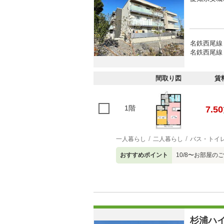
名鉄西尾線 
名鉄西尾線 
間取り図
賃
1階
7.50
一人暮らし
二人暮らし
バス・トイ
おすすめポイント
10/8〜お部屋
杉浦ハ