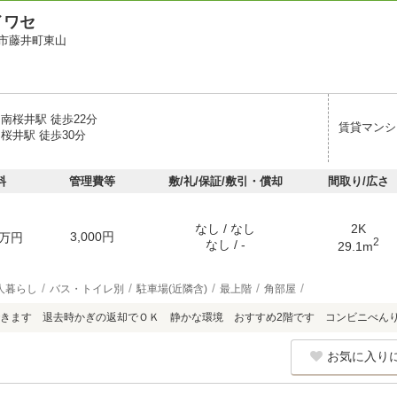
イワセ
市藤井町東山
南桜井駅 徒歩22分
賃貸マンシ
桜井駅 徒歩30分
料
管理費等
敷/礼/保証/敷引・償却
間取り/広さ
なし / なし
2K
3,000円
万円
2
なし / -
29.1m
人暮らし
バス・トイレ別
駐車場(近隣含)
最上階
角部屋
きます 退去時かぎの返却でＯＫ 静かな環境 おすすめ2階です コンビニべん
お気に入り