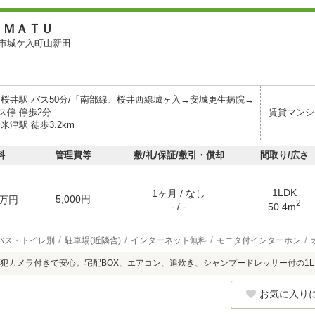
ＩＭＡＴＵ
市城ケ入町山新田
 桜井駅 バス50分/「南部線、桜井西線城ヶ入→安城更生病院→
ス停 停歩2分
賃貸マンシ
米津駅 徒歩3.2km
料
管理費等
敷/礼/保証/敷引・償却
間取り/広さ
1LDK
1ヶ月 / なし
5,000円
万円
2
- / -
50.4m
バス・トイレ別
駐車場(近隣含)
インターネット無料
モニタ付インターホン
犯カメラ付きで安心。宅配BOX、エアコン、追炊き、シャンプードレッサー付の1L
お気に入り