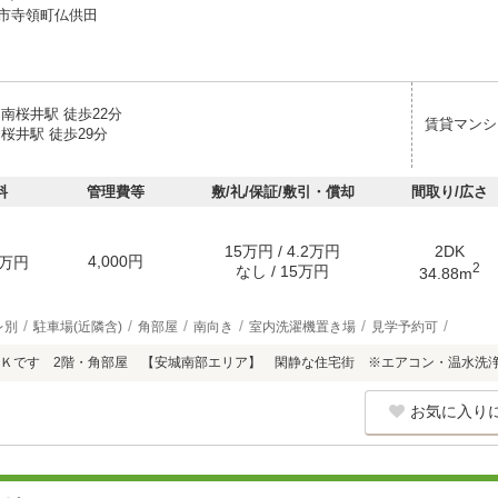
市寺領町仏供田
南桜井駅 徒歩22分
賃貸マンシ
桜井駅 徒歩29分
料
管理費等
敷/礼/保証/敷引・償却
間取り/広さ
15万円 / 4.2万円
2DK
4,000円
万円
2
なし / 15万円
34.88m
レ別
駐車場(近隣含)
角部屋
南向き
室内洗濯機置き場
見学予約可
Ｋです 2階・角部屋 【安城南部エリア】 閑静な住宅街 ※エアコン・温水洗
お気に入り