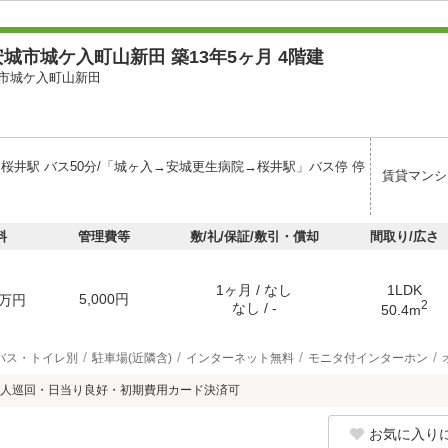
城市城ケ入町山新田 築13年5ヶ月 4階建
市城ケ入町山新田
 桜井駅 バス50分/「城ヶ入→安城更生病院→桜井駅」バス停 停
賃貸マンシ
料
管理費等
敷/礼/保証/敷引・償却
間取り/広さ
1ヶ月 / なし
1LDK
5,000円
万円
2
なし / -
50.4m
バス・トイレ別
駐車場(近隣含)
インターネット無料
モニタ付インターホン
人巡回・日当り良好・初期費用カード決済可
お気に入り