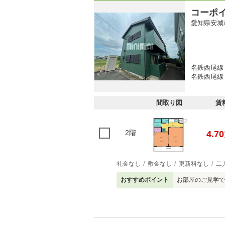
コーポ
愛知県安城
名鉄西尾線 
名鉄西尾線 
間取り図
賃
2階
4.70
礼金なし
敷金なし
更新料なし
二
おすすめポイント
お部屋のご見学で