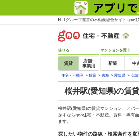
NTTグループ運営の不動産総合サイト goo
借りる
マンションを買う
店舗･
賃貸
新築
中
事業用
住宅・不動産
>
賃貸
>
東海
>
愛知県
>
安城
桜井駅(愛知県)の賃
桜井駅(愛知県)の賃貸マンション、ア
探すならgoo住宅・不動産。賃料・専有
ます。
探したい物件の路線・検索条件を変