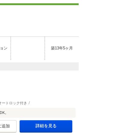
ョン
築13年5ヶ月
オートロック付き
DK。
詳細を見る
に追加