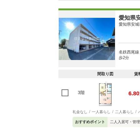
愛知県安
愛知県安城
名鉄西尾線
歩2分
間取り図
賃
3階
6.80
礼金なし
一人暮らし
二人暮らし
おすすめポイント
二人入居可・管理