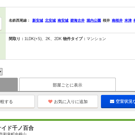
名鉄西尾線：
新安城
北安城
南安城
碧海古井
堀内公園
桜井
南桜井
米津
間取り：
1LDK(+S)、2K、2DK
物件タイプ：
マンション
部屋ごとに表示
お気に入りに追加
空室状況
サイド千ノ百合
市和泉町中根山