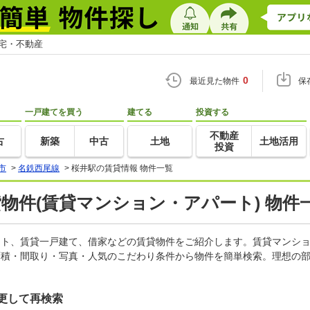
住宅・不動産
0
最近見た物件
保
一戸建てを買う
建てる
投資する
不動産
古
新築
中古
土地
土地活用
投資
市
>
名鉄西尾線
>
桜井駅の賃貸情報 物件一覧
貸物件(賃貸マンション・アパート) 物件
パート、賃貸一戸建て、借家などの賃貸物件をご紹介します。賃貸マンシ
面積・間取り・写真・人気のこだわり条件から物件を簡単検索。理想の部
更して再検索