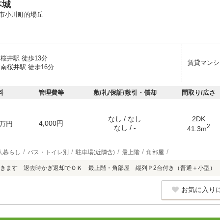
本城
市小川町的場丘
桜井駅 徒歩13分
賃貸マンシ
南桜井駅 徒歩16分
料
管理費等
敷/礼/保証/敷引・償却
間取り/広さ
なし / なし
2DK
4,000円
万円
2
なし / -
41.3m
人暮らし
バス・トイレ別
駐車場(近隣含)
最上階
角部屋
きます 退去時かぎ返却でＯＫ 最上階・角部屋 縦列Ｐ2台付き（普通＋小型）
お気に入り