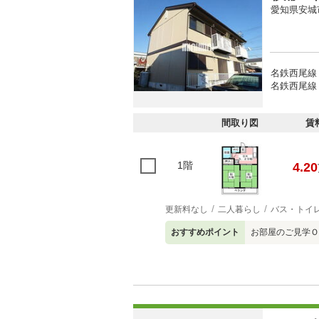
愛知県安城
名鉄西尾線 
名鉄西尾線 
間取り図
賃
1階
4.20
更新料なし
二人暮らし
バス・トイ
おすすめポイント
お部屋のご見学Ｏ