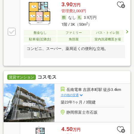
3.90
万円
管理費2,000円
なし
3.9万円
2
1階 / 3K（50m
）
敷金なし
ファミリー
バス・トイレ別
駐車場(近隣含)
角部屋
室内洗濯機置き場
コンビニ、スーパー、薬局近くの便利な立地。
コスモス
賃貸マンション
岳南電車 吉原本町駅 徒歩3.4km
その他の交通
築23年1ヶ月 / 3階建
静岡県富士市石坂
4.50
万円