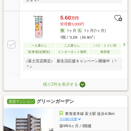
5.60
万円
管理費5,000円
1ヶ月
1ヶ月(1ヶ月)
2
1階 / 1LDK（36.4m
）
一人暮らし
二人暮らし
バス・トイレ別
駐車場(近隣含)
インターネット無料
角部屋
♪富士宮店限定♪ 新生活応援キャンペーン開催中（＾
＾♪
残り2件を表示する
グリーンガーデン
賃貸マンション
東海道本線 富士駅 徒歩4.0km
その他の交通
築9年6ヶ月 / 5階建