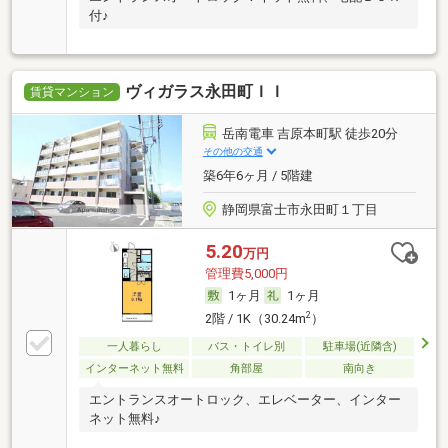
付♪
ヴィガラス永田町ＩＩ
賃貸マンション
岳南電車 吉原本町駅 徒歩20分
その他の交通
築6年6ヶ月 / 5階建
静岡県富士市永田町１丁目
5.20
万円
管理費5,000円
1ヶ月
1ヶ月
2
2階 / 1K（30.24m
）
一人暮らし
バス・トイレ別
駐車場(近隣含)
インターネット無料
角部屋
南向き
エントランスオートロック、エレベーター、インター
ネット無料♪