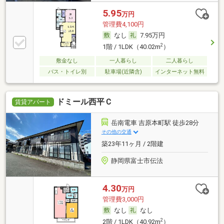
5.95
万円
管理費4,100円
なし
7.95万円
2
1階 / 1LDK（40.02m
）
敷金なし
一人暮らし
二人暮らし
バス・トイレ別
駐車場(近隣含)
インターネット無料
ドミール西平Ｃ
賃貸アパート
岳南電車 吉原本町駅 徒歩28分
その他の交通
築23年11ヶ月 / 2階建
静岡県富士市伝法
4.30
万円
管理費3,000円
なし
なし
2
2階 / 1LDK（40.92m
）