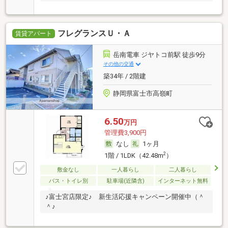
フレグランスＵ・Ａ
賃貸アパート
岳南電車 ジヤトコ前駅 徒歩9分
その他の交通
築34年 / 2階建
静岡県富士市高嶺町
6.50
万円
管理費3,900円
なし
1ヶ月
2
1階 / 1LDK（42.48m
）
敷金なし
一人暮らし
二人暮らし
バス・トイレ別
駐車場(近隣含)
インターネット無料
♪富士宮店限定♪ 新生活応援キャンペーン開催中（＾
＾♪