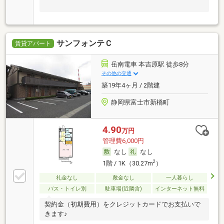
サンフォンテＣ
賃貸アパート
岳南電車 本吉原駅 徒歩8分
その他の交通
築19年4ヶ月 / 2階建
静岡県富士市新橋町
4.90
万円
管理費6,000円
なし
なし
2
1階 / 1K（30.27m
）
礼金なし
敷金なし
一人暮らし
バス・トイレ別
駐車場(近隣含)
インターネット無料
契約金（初期費用）をクレジットカードでお支払いで
きます♪