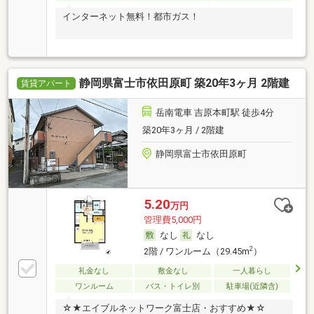
インターネット無料！都市ガス！
静岡県富士市依田原町 築20年3ヶ月 2階建
賃貸アパート
岳南電車 吉原本町駅 徒歩4分
築20年3ヶ月 / 2階建
静岡県富士市依田原町
5.20
万円
管理費5,000円
なし
なし
2
2階 / ワンルーム（29.45m
）
礼金なし
敷金なし
一人暮らし
ワンルーム
バス・トイレ別
駐車場(近隣含)
☆★エイブルネットワーク富士店・おすすめ★☆