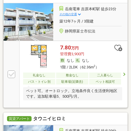
岳南電車 吉原本町駅 徒歩23分
その他の交通
築12年7ヶ月 / 3階建
静岡県富士市伝法
7.80
万円
管理費3,900円
なし
なし
2
1階 / 2LDK（62.36m
）
礼金なし
敷金なし
二人暮らし
バス・トイレ別
駐車場(近隣含)
ペット相談可
ペット可。オートロック。立地条件良く生活便利地区
です。追加駐車場5、500円/月。
タウニイヒロミ
賃貸アパート
岳南電車 吉原本町駅 徒歩29分