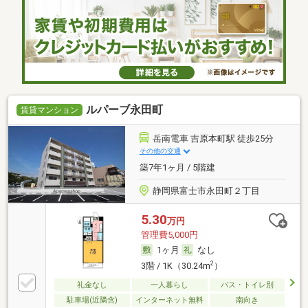
ルパーブ永田町
賃貸マンション
岳南電車 吉原本町駅 徒歩25分
その他の交通
築7年1ヶ月 / 5階建
静岡県富士市永田町２丁目
5.30
万円
管理費5,000円
1ヶ月
なし
2
3階 / 1K（30.24m
）
礼金なし
一人暮らし
バス・トイレ別
駐車場(近隣含)
インターネット無料
南向き