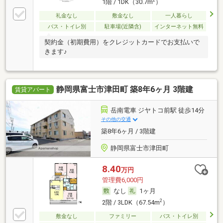
1階 / 1DK（30.7m
）
礼金なし
敷金なし
一人暮らし
バス・トイレ別
駐車場(近隣含)
インターネット無料
契約金（初期費用）をクレジットカードでお支払いで
きます♪
静岡県富士市津田町 築8年6ヶ月 3階建
賃貸アパート
岳南電車 ジヤトコ前駅 徒歩14分
その他の交通
築8年6ヶ月 / 3階建
静岡県富士市津田町
8.40
万円
管理費6,000円
なし
1ヶ月
2
2階 / 3LDK（67.54m
）
敷金なし
ファミリー
バス・トイレ別