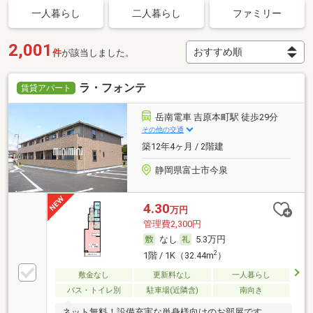
一人暮らし
二人暮らし
ファミリー
2,001
件
が該当しました。
ラ・フォンテ
賃貸アパート
岳南電車 吉原本町駅 徒歩29分
その他の交通
築12年4ヶ月 / 2階建
静岡県富士市今泉
4.30
万円
管理費2,300円
なし
5.3万円
2
1階 / 1K（32.44m
）
敷金なし
更新料なし
一人暮らし
バス・トイレ別
駐車場(近隣含)
南向き
ネット無料！設備充実な単身様向けのお部屋です。