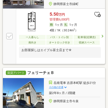
静岡県富士市緑町
5.50
万円
管理費6,000円
1ヶ月
1ヶ月
2
4階 / 1K（30.24m
）
一人暮らし
バス・トイレ別
駐車場(近隣含)
南向き
オートロック付き
収納スペース
お部屋探しはエイブル富士店まで☆
フェリーチェＢ
賃貸アパート
岳南電車 吉原本町駅 徒歩21分
その他の交通
築2年8ヶ月 / 2階建
静岡県富士市今泉