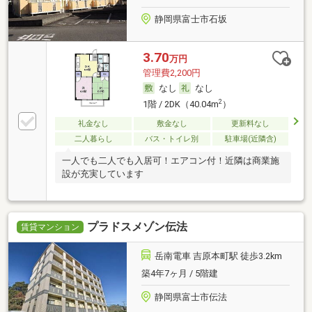
静岡県富士市石坂
3.70
万円
管理費2,200円
なし
なし
2
1階 / 2DK（40.04m
）
礼金なし
敷金なし
更新料なし
二人暮らし
バス・トイレ別
駐車場(近隣含)
一人でも二人でも入居可！エアコン付！近隣は商業施
設が充実しています
プラドスメゾン伝法
賃貸マンション
岳南電車 吉原本町駅 徒歩3.2km
築4年7ヶ月 / 5階建
静岡県富士市伝法