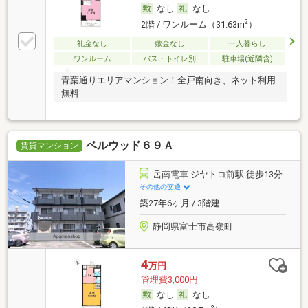
なし
なし
2
2階 / ワンルーム（31.63m
）
礼金なし
敷金なし
一人暮らし
ワンルーム
バス・トイレ別
駐車場(近隣含)
青葉通りエリアマンション！全戸南向き、ネット利用
無料
ベルウッド６９Ａ
賃貸マンション
岳南電車 ジヤトコ前駅 徒歩13分
その他の交通
築27年6ヶ月 / 3階建
静岡県富士市高嶺町
4
万円
管理費3,000円
なし
なし
2