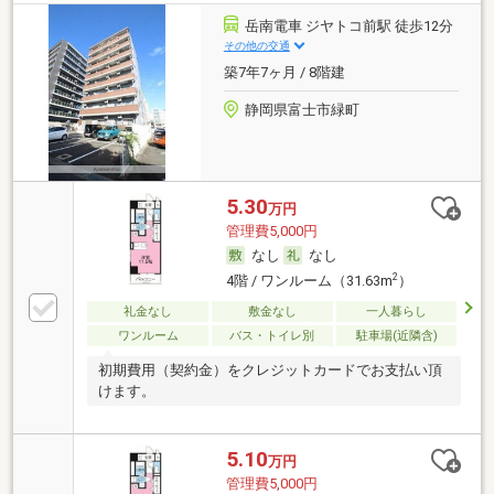
岳南電車 ジヤトコ前駅 徒歩12分
その他の交通
築7年7ヶ月 / 8階建
静岡県富士市緑町
5.30
万円
管理費5,000円
なし
なし
2
4階 / ワンルーム（31.63m
）
礼金なし
敷金なし
一人暮らし
ワンルーム
バス・トイレ別
駐車場(近隣含)
初期費用（契約金）をクレジットカードでお支払い頂
けます。
5.10
万円
管理費5,000円