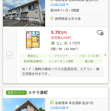
その他の交通
築36年1ヶ月 / 2階建
静岡県富士市今泉
3.70
万円
管理費4,200円
なし
3.7万円
2
2階 / 3K（42.36m
）
敷金なし
ファミリー
バス・トイレ別
駐車場(近隣含)
インターネット無料
最上階
ＷｉＦｉ無料の積水ハウスの賃貸住宅。エアコン・独
立洗面台付きです。
ステラ泉町
賃貸アパート
岳南電車 本吉原駅 徒歩7分
その他の交通