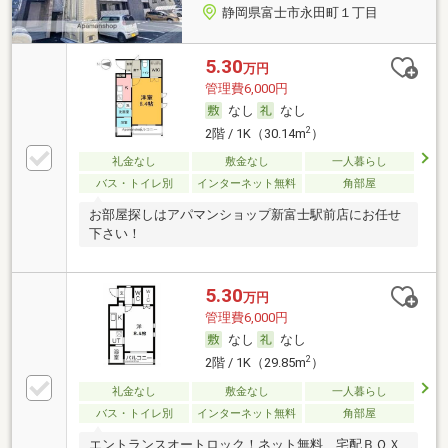
静岡県富士市永田町１丁目
5.30
万円
管理費6,000円
なし
なし
2
2階 / 1K（30.14m
）
礼金なし
敷金なし
一人暮らし
バス・トイレ別
インターネット無料
角部屋
お部屋探しはアパマンショップ新富士駅前店にお任せ
下さい！
5.30
万円
管理費6,000円
なし
なし
2
2階 / 1K（29.85m
）
礼金なし
敷金なし
一人暮らし
バス・トイレ別
インターネット無料
角部屋
エントランスオートロック！ネット無料、宅配ＢＯＸ