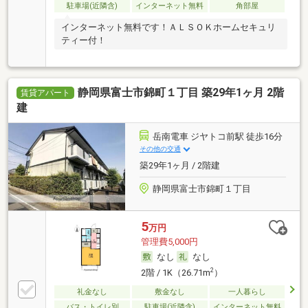
駐車場(近隣含)
インターネット無料
角部屋
インターネット無料です！ＡＬＳＯＫホームセキュリ
ティー付！
静岡県富士市錦町１丁目 築29年1ヶ月 2階
賃貸アパート
建
岳南電車 ジヤトコ前駅 徒歩16分
その他の交通
築29年1ヶ月 / 2階建
静岡県富士市錦町１丁目
5
万円
管理費5,000円
なし
なし
2
2階 / 1K（26.71m
）
礼金なし
敷金なし
一人暮らし
バス・トイレ別
駐車場(近隣含)
インターネット無料