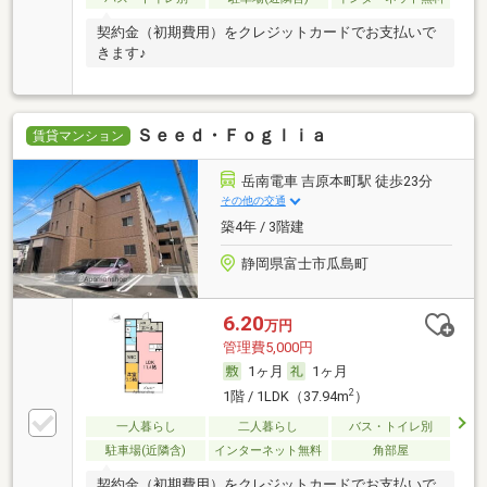
契約金（初期費用）をクレジットカードでお支払いで
きます♪
Ｓｅｅｄ・Ｆｏｇｌｉａ
賃貸マンション
岳南電車 吉原本町駅 徒歩23分
その他の交通
築4年 / 3階建
静岡県富士市瓜島町
6.20
万円
管理費5,000円
1ヶ月
1ヶ月
2
1階 / 1LDK（37.94m
）
一人暮らし
二人暮らし
バス・トイレ別
駐車場(近隣含)
インターネット無料
角部屋
契約金（初期費用）をクレジットカードでお支払いで