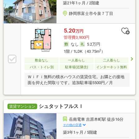
築21年1ヶ月 / 2階建
静岡県富士市今泉７丁目
5.20
万円
管理費3,900円
なし
5.2万円
2
1階 / 1LDK（43.75m
）
敷金なし
一人暮らし
二人暮らし
バス・トイレ別
駐車場(近隣含)
インターネット無料
ＷｉＦｉ無料の積水ハウスの賃貸住宅。お隣との接地
面を抑えた間取りです。追加駐車場5500円／月
シュタットフルスＩ
賃貸マンション
岳南電車 吉原本町駅 徒歩16分
その他の交通
築3年1ヶ月 / 5階建