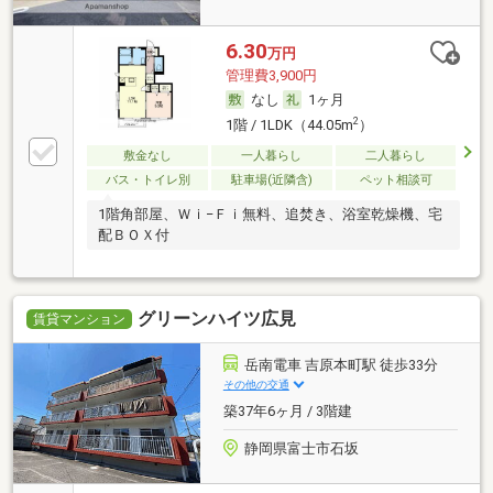
6.30
万円
管理費3,900円
なし
1ヶ月
2
1階 / 1LDK（44.05m
）
敷金なし
一人暮らし
二人暮らし
バス・トイレ別
駐車場(近隣含)
ペット相談可
1階角部屋、Ｗｉ−Ｆｉ無料、追焚き、浴室乾燥機、宅
配ＢＯＸ付
グリーンハイツ広見
賃貸マンション
岳南電車 吉原本町駅 徒歩33分
その他の交通
築37年6ヶ月 / 3階建
静岡県富士市石坂