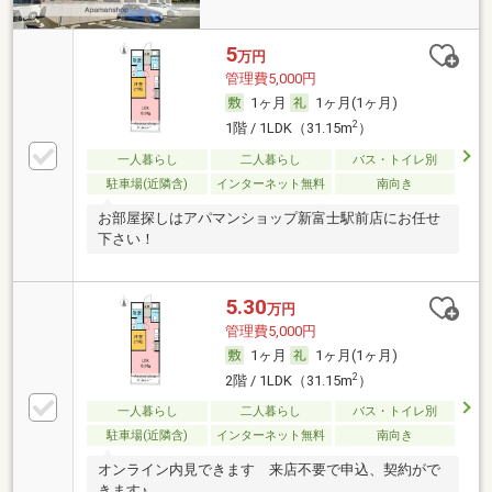
5
万円
管理費5,000円
1ヶ月
1ヶ月(1ヶ月)
2
1階 / 1LDK（31.15m
）
一人暮らし
二人暮らし
バス・トイレ別
駐車場(近隣含)
インターネット無料
南向き
お部屋探しはアパマンショップ新富士駅前店にお任せ
下さい！
5.30
万円
管理費5,000円
1ヶ月
1ヶ月(1ヶ月)
2
2階 / 1LDK（31.15m
）
一人暮らし
二人暮らし
バス・トイレ別
駐車場(近隣含)
インターネット無料
南向き
オンライン内見できます 来店不要で申込、契約がで
きます♪