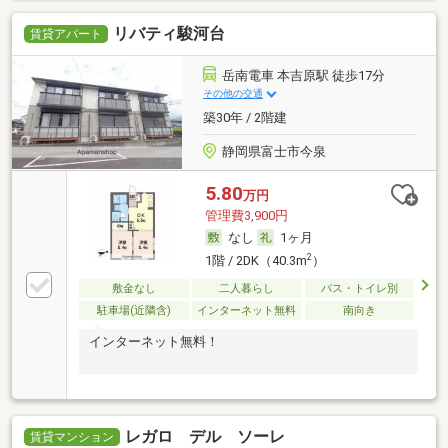
リバティ駿河台
賃貸アパート
岳南電車 本吉原駅 徒歩17分
その他の交通
築30年 / 2階建
静岡県富士市今泉
5.80
万円
管理費3,900円
なし
1ヶ月
2
1階 / 2DK（40.3m
）
敷金なし
二人暮らし
バス・トイレ別
駐車場(近隣含)
インターネット無料
南向き
インターネット無料！
レガロ デル ソーレ
賃貸マンション