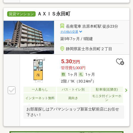
ＡＸＩＳ永田町
賃貸マンション
岳南電車 吉原本町駅 徒歩23分
その他の交通
築5年7ヶ月 / 5階建
静岡県富士市永田町２丁目
5.30
万円
管理費5,000円
1ヶ月
1ヶ月
2
2階 / 1K（30.24m
）
一人暮らし
バス・トイレ別
駐車場(近隣含)
モニタ付インターホ
インターネット無料
南向き
ン
お部屋探しはアパマンショップ新富士駅前店にお任せ
下さい！