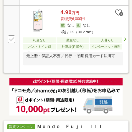
4.90
万円
管理費6,000円
なし
なし
2
2階 / 1K（30.27m
）
礼金なし
敷金なし
一人暮らし
バス・トイレ別
駐車場(近隣含)
インターネット無料
最上階・保証人不要／代行 ・初期費用カード決済可
Ｍｏｎｄｏ Ｆｕｊｉ ＩＩＩ
賃貸マンション