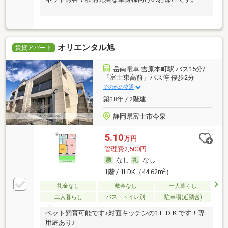
オリエンタル旭
賃貸アパート
岳南電車 吉原本町駅 バス15分/
「富士東高前」バス停 停歩2分
その他の交通
築18年 / 2階建
静岡県富士市今泉
5.10
万円
管理費2,500円
なし
なし
2
1階 / 1LDK（44.62m
）
礼金なし
敷金なし
一人暮らし
二人暮らし
バス・トイレ別
駐車場(近隣含)
ペット飼育可能です♪対面キッチンの1ＬＤＫです！専
用庭あり♪