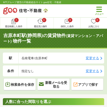
NTTグループ運営の不動産総合サイト goo住宅・不動産
1
0
0
0
最近検索した条件
最近見た物件
保存した条件
お気に入り
吉原本町駅(静岡県)の賃貸物件
(賃貸マンション・アパ
物件一覧
ート)
駅
変更する
岳南電車/吉原本町
条件
変更する
指定なし
新着メールを受
検索条件を保存
アプリで探す
取る
人数に合った間取りを選ぶ