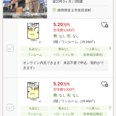
築20年3ヶ月 / 2階建
静岡県富士市依田原町
5.20
万円
管理費5,000円
なし
なし
2
2階 / ワンルーム（29.26m
）
礼金なし
敷金なし
一人暮らし
ワンルーム
バス・トイレ別
駐車場(近隣含)
オンライン内見できます 来店不要で申込、契約がで
きます♪
5.20
万円
管理費5,000円
なし
なし
2
2階 / ワンルーム（29.45m
）
礼金なし
敷金なし
一人暮らし
ワンルーム
バス・トイレ別
駐車場(近隣含)