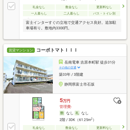
礼金なし
敷金なし
更新料なし
一人暮らし
二人暮らし
バス・トイレ別
富士インターすぐの立地で交通アクセス良好。追加駐
車場有り。敷地内3300円。
コーポトマトＩＩＩ
賃貸マンション
岳南電車 吉原本町駅 徒歩31分
その他の交通
築33年 / 3階建
静岡県富士市石坂
5
万円
管理費-
なし
なし
2
2階 / 3DK（61.25m
）
礼金なし
敷金なし
更新料なし