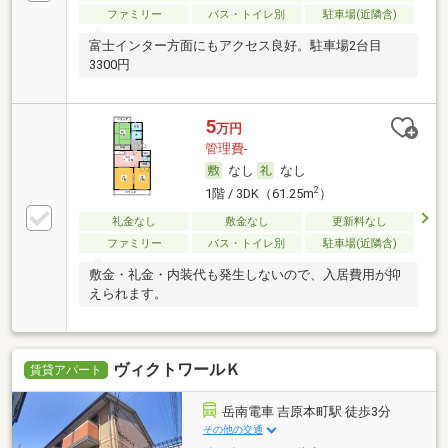
ファミリー
バス・トイレ別
駐車場(近隣含)
富士インター方面にもアクセス良好。駐車場2台目
3300円
5
万円
管理費-
なし
なし
2
1階 / 3DK（61.25m
）
礼金なし
敷金なし
更新料なし
ファミリー
バス・トイレ別
駐車場(近隣含)
敷金・礼金・内装代も発生しないので、入居費用が抑
えられます。
ヴィクトワールＫ
賃貸アパート
岳南電車 吉原本町駅 徒歩3分
その他の交通