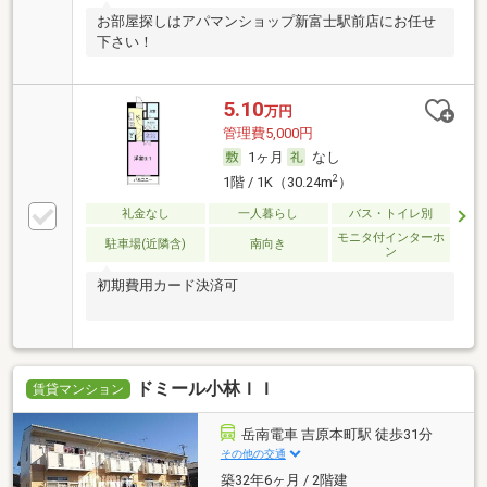
お部屋探しはアパマンショップ新富士駅前店にお任せ
下さい！
5.10
万円
管理費5,000円
1ヶ月
なし
2
1階 / 1K（30.24m
）
礼金なし
一人暮らし
バス・トイレ別
モニタ付インターホ
駐車場(近隣含)
南向き
ン
初期費用カード決済可
ドミール小林ＩＩ
賃貸マンション
岳南電車 吉原本町駅 徒歩31分
その他の交通
築32年6ヶ月 / 2階建