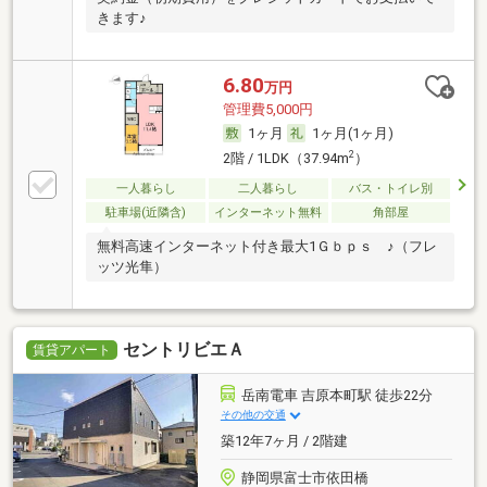
きます♪
6.80
万円
管理費5,000円
1ヶ月
1ヶ月(1ヶ月)
2
2階 / 1LDK（37.94m
）
一人暮らし
二人暮らし
バス・トイレ別
駐車場(近隣含)
インターネット無料
角部屋
無料高速インターネット付き最大1Ｇｂｐｓ ♪（フレ
ッツ光隼）
セントリビエＡ
賃貸アパート
岳南電車 吉原本町駅 徒歩22分
その他の交通
築12年7ヶ月 / 2階建
静岡県富士市依田橋